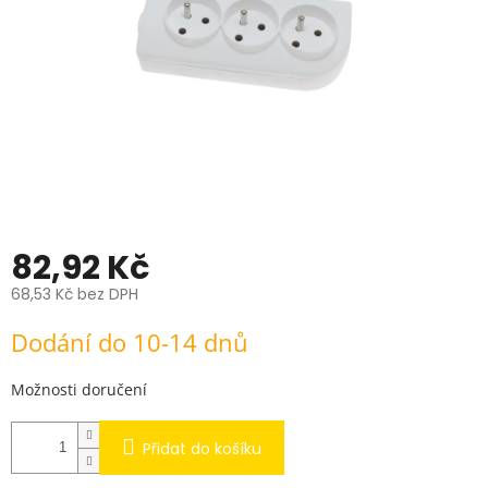
82,92 Kč
68,53 Kč bez DPH
Měrná
Dodání do 10-14 dnů
cena:
Možnosti doručení
Přidat do košíku