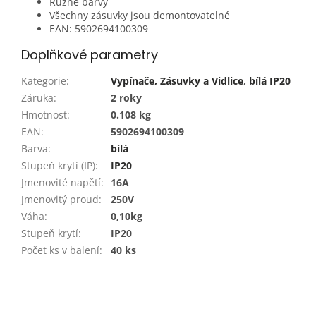
Různé barvy
Všechny zásuvky jsou demontovatelné
EAN: 5902694100309
Doplňkové parametry
Kategorie
:
Vypínače, Zásuvky a Vidlice
,
bílá IP20
Záruka
:
2 roky
Hmotnost
:
0.108 kg
EAN
:
5902694100309
Barva
:
bílá
Stupeň krytí (IP)
:
IP20
Jmenovité napětí
:
16A
Jmenovitý proud
:
250V
Váha
:
0,10kg
Stupeň krytí
:
IP20
Počet ks v balení
:
40 ks
Z
á