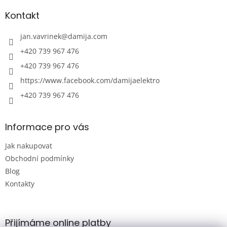
p
a
Kontakt
t
í
jan.vavrinek
@
damija.com
+420 739 967 476
+420 739 967 476
https://www.facebook.com/damijaelektro
+420 739 967 476
Informace pro vás
Jak nakupovat
Obchodní podmínky
Blog
Kontakty
Přijímáme online platby