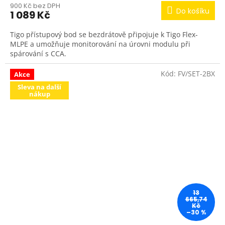
900 Kč bez DPH
Do košíku
1 089 Kč
Tigo přístupový bod se bezdrátově připojuje k Tigo Flex-
MLPE a umožňuje monitorování na úrovni modulu při
spárování s CCA.
Kód:
FV/SET-2BX
Akce
Sleva na další
nákup
13
665,74
Kč
–30 %