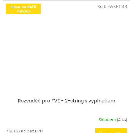
Kód:
FV/SET-4B
Sleva na další
nákup
Rozvaděč pro FVE - 2-string s vypínačem
Skladem
(4 ks)
7 381,67 Kč bez DPH