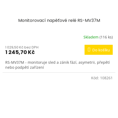
Monitorovací napěťové relé RS-MV37M
Skladem
(116 ks)
1 029,50 Kč bez DPH
Do košíku
1 245,70 Kč
RS-MV37M - monitoruje sled a zánik fází, asymetrii, přepětí
nebo podpětí zařízení
Kód:
108261