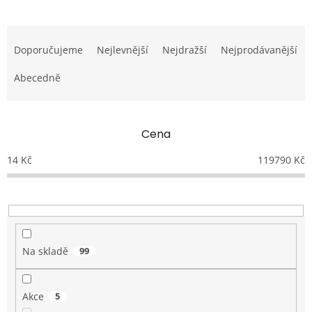
Ř
a
Doporučujeme
Nejlevnější
Nejdražší
Nejprodávanější
z
e
Abecedně
n
í
p
Cena
r
o
14
Kč
119790
Kč
d
u
k
t
ů
Na skladě
99
Akce
5