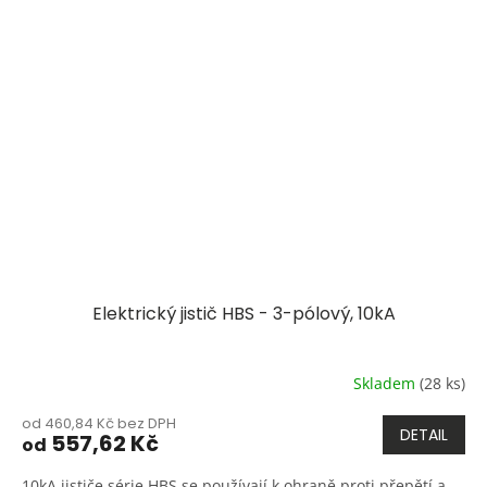
Elektrický jistič HBS - 3-pólový, 10kA
Skladem
(28 ks)
od 460,84 Kč bez DPH
DETAIL
557,62 Kč
od
10kA jističe série HBS se používají k ohraně proti přepětí a