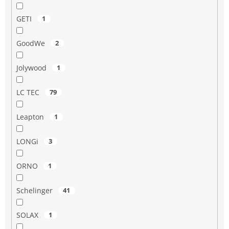
GETI
1
GoodWe
2
Jolywood
1
LC TEC
79
Leapton
1
LONGi
3
ORNO
1
Schelinger
41
SOLAX
1