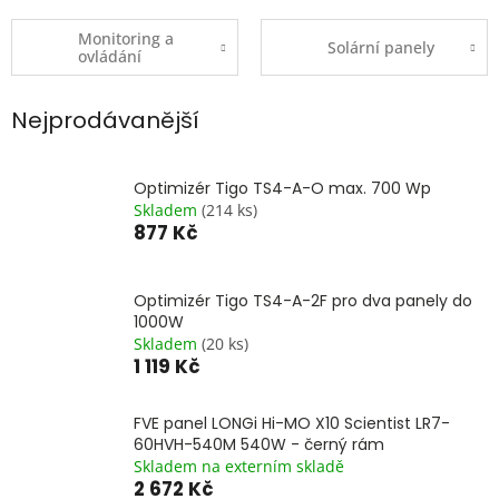
Monitoring a
Solární panely
ovládání
Nejprodávanější
Optimizér Tigo TS4-A-O max. 700 Wp
Skladem
(214 ks)
877 Kč
Optimizér Tigo TS4-A-2F pro dva panely do
1000W
Skladem
(20 ks)
1 119 Kč
FVE panel LONGi Hi-MO X10 Scientist LR7-
60HVH-540M 540W - černý rám
Skladem na externím skladě
2 672 Kč