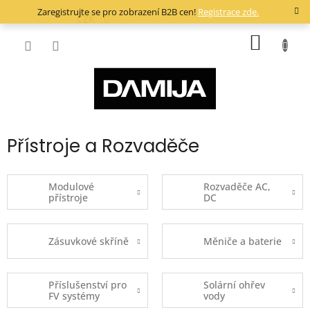
Přejít
Zaregistrujte se pro zobrazení B2B cen!
Registrace zde.
na
CZK
obsah
NÁKUP
KOŠÍK
Přístroje a Rozvaděče
Modulové
Rozvaděče AC,
přístroje
DC
Zásuvkové skříně
Měniče a baterie
Příslušenství pro
Solární ohřev
FV systémy
vody