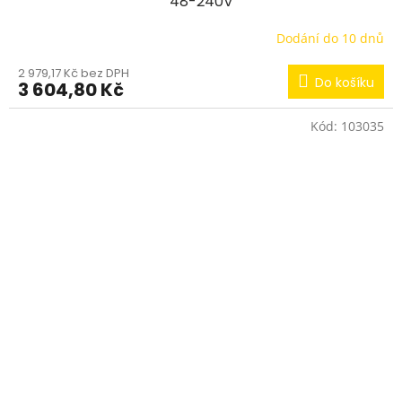
48-240V
Dodání do 10 dnů
2 979,17 Kč bez DPH
Do košíku
3 604,80 Kč
Kód:
103035