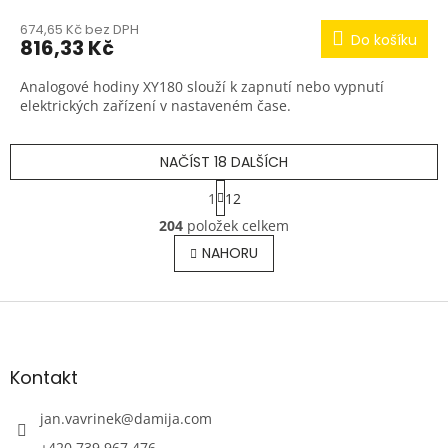
674,65 Kč bez DPH
Do košíku
816,33 Kč
Analogové hodiny XY180 slouží k zapnutí nebo vypnutí
elektrických zařízení v nastaveném čase.
NAČÍST 18 DALŠÍCH
S
1
12
t
O
r
204
položek celkem
v
á
l
NAHORU
n
á
k
o
d
v
Z
a
á
c
á
n
í
p
í
p
a
Kontakt
r
t
v
í
jan.vavrinek
@
damija.com
k
y
+420 739 967 476