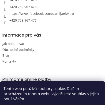
v
+420 739 967 476
ý
p
https://www.facebook.com/damijaelektro
i
+420 739 967 476
s
u
Informace pro vás
Jak nakupovat
Obchodní podmínky
Blog
Kontakty
Přijímáme online platby
Tento web používá soubory cookie. Dalším
procházením tohoto webu vyjadřujete souhlas s jejich
používáním.