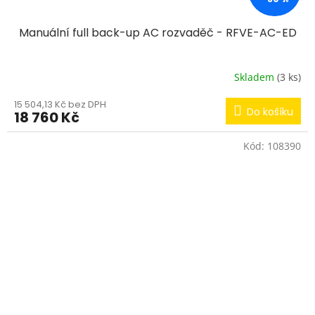
Manuální full back-up AC rozvaděč - RFVE-AC-ED
Skladem
(3 ks)
15 504,13 Kč bez DPH
Do košíku
18 760 Kč
Kód:
108390