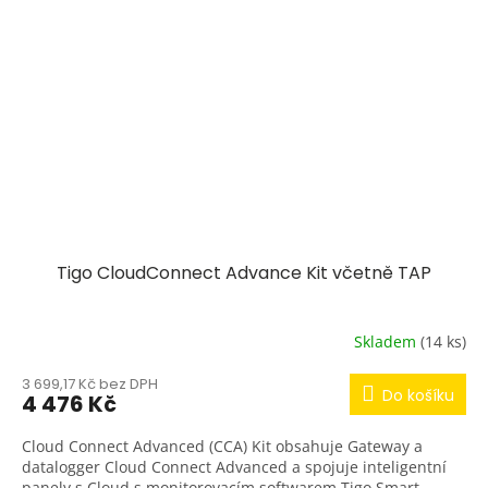
Tigo CloudConnect Advance Kit včetně TAP
Skladem
(14 ks)
3 699,17 Kč bez DPH
Do košíku
4 476 Kč
Cloud Connect Advanced (CCA) Kit obsahuje Gateway a
datalogger Cloud Connect Advanced a spojuje inteligentní
panely s Cloud s monitorovacím softwarem Tigo Smart.