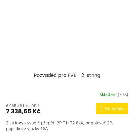
Rozvaděč pro FVE - 2-string
Skladem
(7 ks)
6 065 Kč bez DPH
Do košíku
7 338,65 Kč
2 stringy - svodič přepětí 3P T1+T2 8kA, odpojovač 2P,
pojistkové vložky 16A