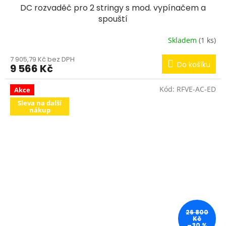
DC rozvaděč pro 2 stringy s mod. vypínačem a
spouští
Skladem
(1 ks)
7 905,79 Kč bez DPH
Do košíku
9 566 Kč
Kód:
RFVE-AC-ED
Akce
Sleva na další
nákup
26 800
Kč
–30 %