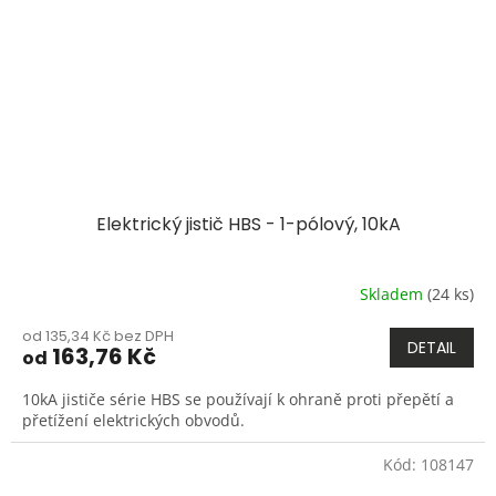
Elektrický jistič HBS - 1-pólový, 10kA
Skladem
(24 ks)
od 135,34 Kč bez DPH
DETAIL
163,76 Kč
od
10kA jističe série HBS se používají k ohraně proti přepětí a
přetížení elektrických obvodů.
Kód:
108147