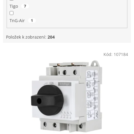
Tigo
7
TnG-Air
1
Položek k zobrazení:
204
V
Kód:
107184
ý
p
i
s
p
r
o
d
u
k
t
ů