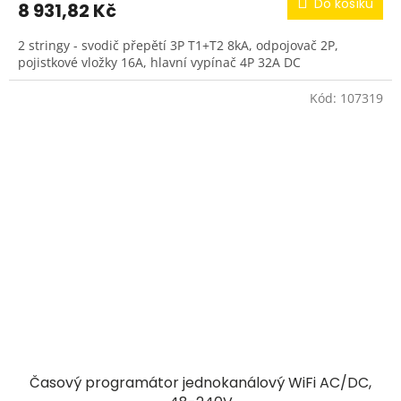
Do košíku
8 931,82 Kč
2 stringy - svodič přepětí 3P T1+T2 8kA, odpojovač 2P,
pojistkové vložky 16A, hlavní vypínač 4P 32A DC
Kód:
107319
Časový programátor jednokanálový WiFi AC/DC,