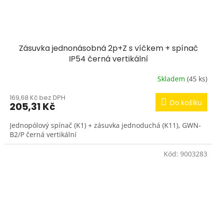
Zásuvka jednonásobná 2p+Z s víčkem + spínač
IP54 černá vertikální
Skladem
(45 ks)
169,68 Kč bez DPH
Do košíku
205,31 Kč
Jednopólový spínač (K1) + zásuvka jednoduchá (K11), GWN-
B2/P černá vertikální
Kód:
9003283