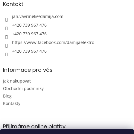
a
a
Kontakt
c
t
í
í
jan.vavrinek
@
damija.com
p
r
+420 739 967 476
v
+420 739 967 476
k
y
https://www.facebook.com/damijaelektro
v
ý
+420 739 967 476
p
i
s
Informace pro vás
u
Jak nakupovat
Obchodní podmínky
Blog
Kontakty
Přijímáme online platby