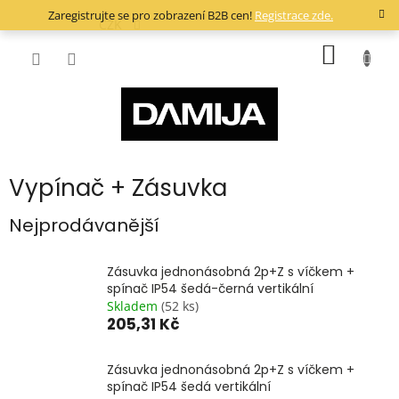
Přejít
Zaregistrujte se pro zobrazení B2B cen!
Registrace zde.
na
CZK
obsah
NÁKUP
KOŠÍK
Vypínač + Zásuvka
Nejprodávanější
Zásuvka jednonásobná 2p+Z s víčkem +
spínač IP54 šedá-černá vertikální
Skladem
(52 ks)
205,31 Kč
Zásuvka jednonásobná 2p+Z s víčkem +
spínač IP54 šedá vertikální