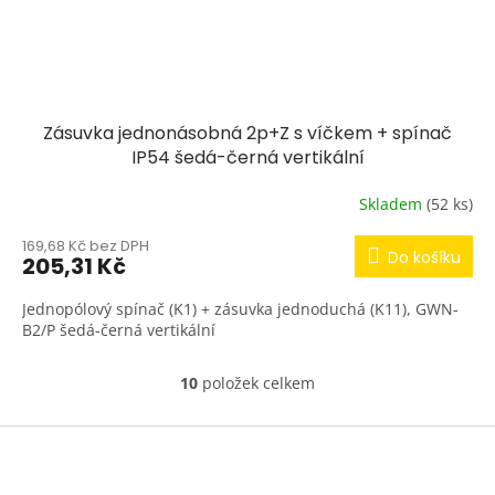
Zásuvka jednonásobná 2p+Z s víčkem + spínač
IP54 šedá-černá vertikální
Skladem
(52 ks)
169,68 Kč bez DPH
Do košíku
205,31 Kč
Jednopólový spínač (K1) + zásuvka jednoduchá (K11), GWN-
B2/P šedá-černá vertikální
10
položek celkem
O
v
l
Z
á
á
d
p