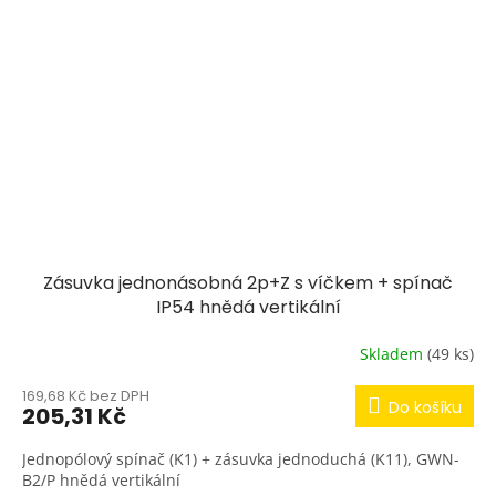
Zásuvka jednonásobná 2p+Z s víčkem + spínač
IP54 hnědá vertikální
Skladem
(49 ks)
169,68 Kč bez DPH
Do košíku
205,31 Kč
Jednopólový spínač (K1) + zásuvka jednoduchá (K11), GWN-
B2/P hnědá vertikální