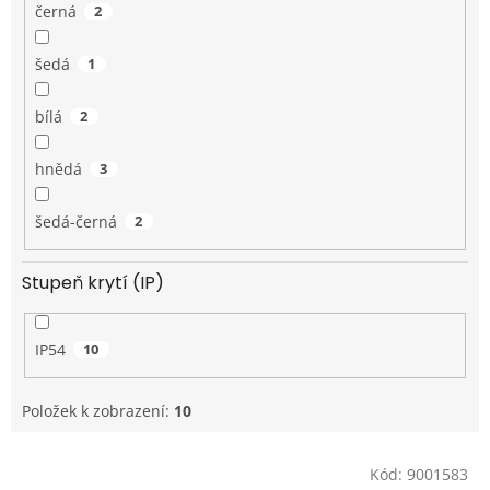
černá
2
šedá
1
bílá
2
hnědá
3
šedá-černá
2
Stupeň krytí (IP)
IP54
10
Položek k zobrazení:
10
V
Kód:
9001583
ý