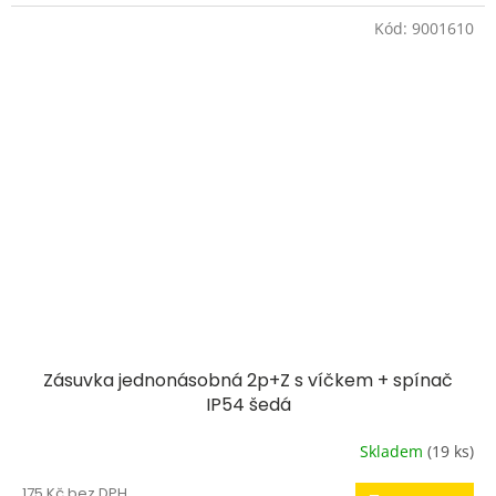
Kód:
9001610
Zásuvka jednonásobná 2p+Z s víčkem + spínač
IP54 šedá
Skladem
(19 ks)
175 Kč bez DPH