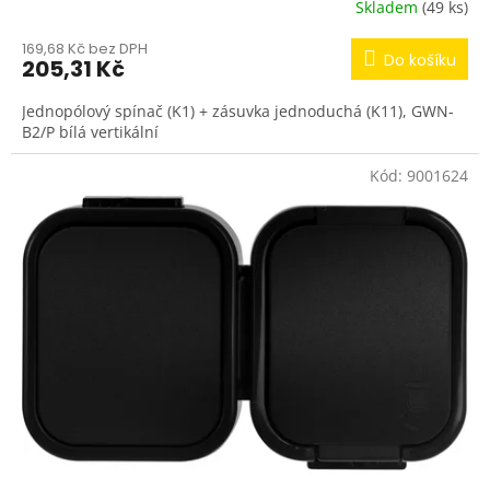
Skladem
(49 ks)
169,68 Kč bez DPH
Do košíku
205,31 Kč
Jednopólový spínač (K1) + zásuvka jednoduchá (K11), GWN-
B2/P bílá vertikální
Kód:
9001624