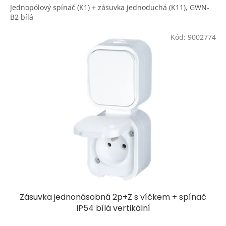
Jednopólový spínač (K1) + zásuvka jednoduchá (K11), GWN-
B2 bílá
Kód:
9002774
Zásuvka jednonásobná 2p+Z s víčkem + spínač
IP54 bílá vertikální