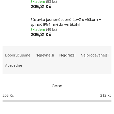
Skladem
(53 ks)
205,31 Kč
Zásuvka jednonásobná 2p+Z s víčkem +
spínač IP54 hnědá vertikální
Skladem
(49 ks)
205,31 Kč
Ř
a
Doporučujeme
Nejlevnější
Nejdražší
Nejprodávanější
z
e
Abecedně
n
í
p
Cena
r
o
205
Kč
212
Kč
d
u
k