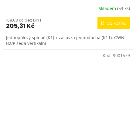
Skladem
(53 ks)
169,68 Kč bez DPH
Do košíku
205,31 Kč
Jednopólový spínač (K1) + zásuvka jednoduchá (K11), GWN-
B2/P šedá vertikální
Kód:
9001579