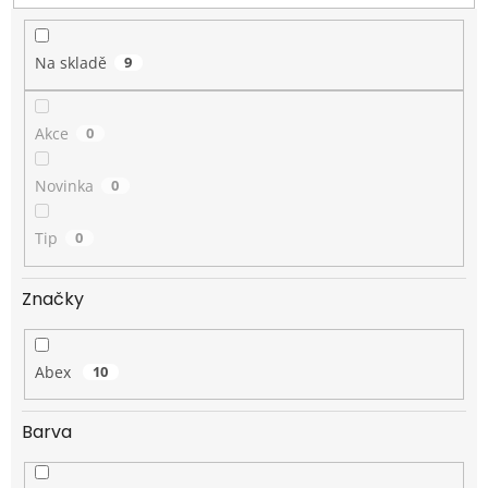
t
ů
Na skladě
9
Akce
0
Novinka
0
Tip
0
Značky
Abex
10
Barva