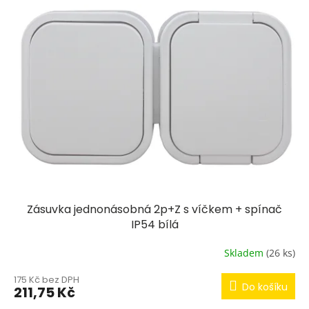
p
i
s
p
r
o
d
u
k
t
ů
Zásuvka jednonásobná 2p+Z s víčkem + spínač
IP54 bílá
Skladem
(26 ks)
175 Kč bez DPH
Do košíku
211,75 Kč