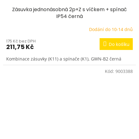
Zásuvka jednonásobná 2p+Z s víčkem + spínač
IP54 černá
Dodání do 10-14 dnů
175 Kč bez DPH
Do košíku
211,75 Kč
Kombinace zásuvky (K11) a spínače (K1), GWN-B2 černá
Kód:
9003388