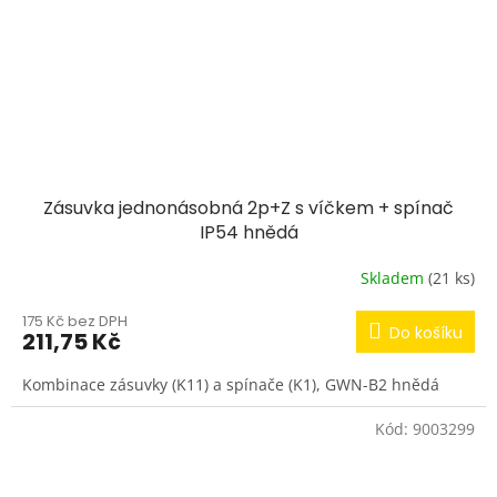
Zásuvka jednonásobná 2p+Z s víčkem + spínač
IP54 hnědá
Skladem
(21 ks)
175 Kč bez DPH
Do košíku
211,75 Kč
Kombinace zásuvky (K11) a spínače (K1), GWN-B2 hnědá
Kód:
9003299