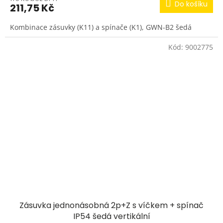
Do košíku
211,75 Kč
Kombinace zásuvky (K11) a spínače (K1), GWN-B2 šedá
Kód:
9002775
Zásuvka jednonásobná 2p+Z s víčkem + spínač
IP54 šedá vertikální