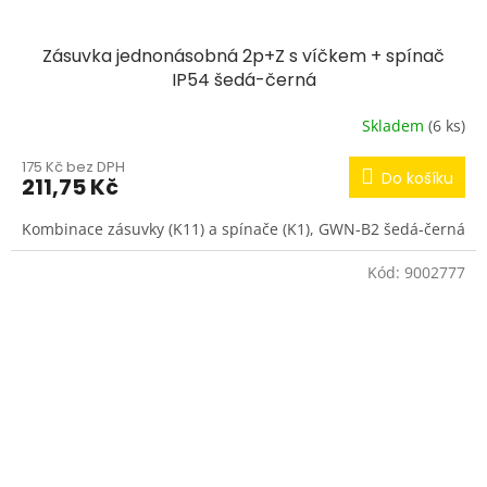
Zásuvka jednonásobná 2p+Z s víčkem + spínač
IP54 šedá-černá
Skladem
(6 ks)
175 Kč bez DPH
Do košíku
211,75 Kč
Kombinace zásuvky (K11) a spínače (K1), GWN-B2 šedá-černá
Kód:
9002777