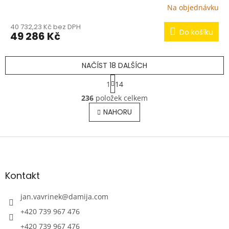
Na objednávku
40 732,23 Kč bez DPH
Do košíku
49 286 Kč
NAČÍST 18 DALŠÍCH
S
1
14
t
O
r
236
položek celkem
v
á
l
NAHORU
n
á
k
o
d
v
Z
a
á
c
á
n
í
p
í
p
a
Kontakt
r
t
v
í
jan.vavrinek
@
damija.com
k
y
+420 739 967 476
v
+420 739 967 476