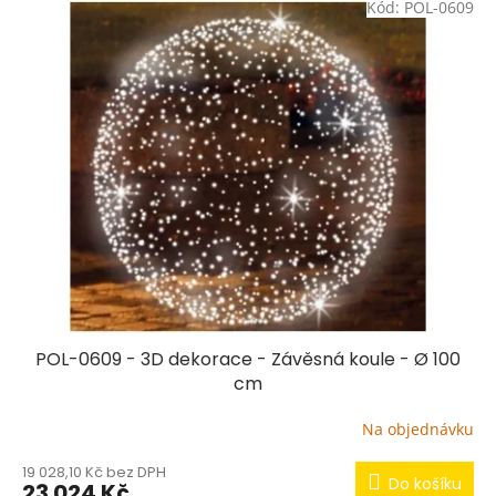
Kód:
POL-0609
ý
p
i
s
p
r
o
d
u
k
t
ů
POL-0609 - 3D dekorace - Závěsná koule - Ø 100
cm
Na objednávku
19 028,10 Kč bez DPH
Do košíku
23 024 Kč