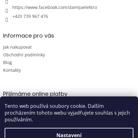
ý
p
https://www.facebook.com/damijaelektro
i
+420 739 967 476
s
u
Informace pro vás
Jak nakupovat
Obchodní podmínky
Blog
Kontakty
Přijímáme online platby
Tento web používá soubory cookie. Dalším
procházením tohoto webu vyjadřujete souhlas s jejich
používáním.
Nastavení
Vytvořil Shoptet