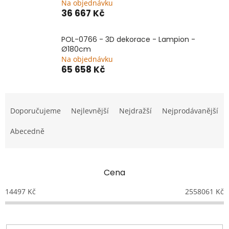
Na objednávku
36 667 Kč
POL-0766 - 3D dekorace - Lampion -
Ø180cm
Na objednávku
65 658 Kč
Ř
a
Doporučujeme
Nejlevnější
Nejdražší
Nejprodávanější
z
e
Abecedně
n
í
p
Cena
r
o
14497
Kč
2558061
Kč
d
u
k