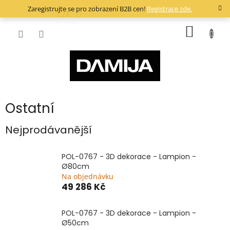
Přejít
Zaregistrujte se pro zobrazení B2B cen!
Registrace zde.
na
CZK
obsah
NÁKUP
KOŠÍK
Ostatní
Nejprodávanější
POL-0767 - 3D dekorace - Lampion -
Ø80cm
Na objednávku
49 286 Kč
POL-0767 - 3D dekorace - Lampion -
Ø50cm