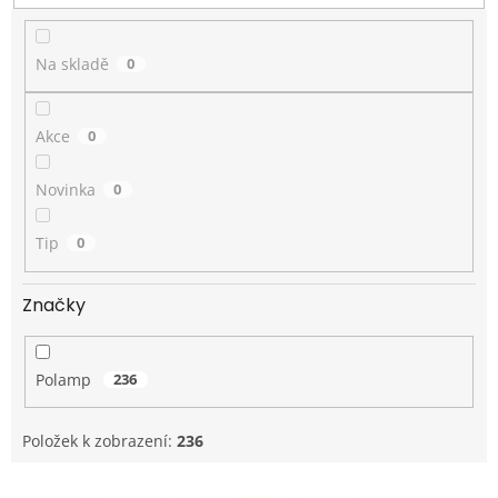
t
ů
Na skladě
0
Akce
0
Novinka
0
Tip
0
Značky
Polamp
236
Položek k zobrazení:
236
V