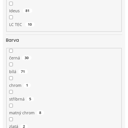
Ideus
81
LC TEC
10
Barva
černá
30
bílá
71
chrom
1
stříbrná
5
matný chrom
8
zlatá
2