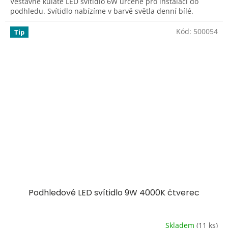
Vestavné kulaté LED svítidlo 6W určené pro instalaci do
podhledu. Svítidlo nabízíme v barvě světla denní bílé.
Kód:
500054
Tip
Podhledové LED svítidlo 9W 4000K čtverec
Skladem
(11 ks)