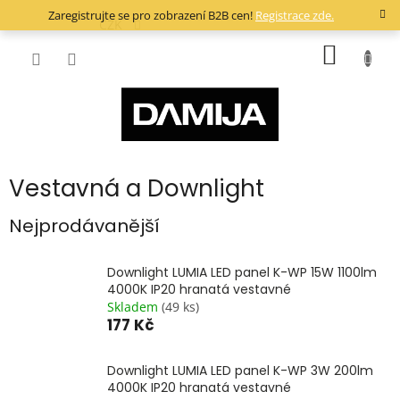
Přejít
Zaregistrujte se pro zobrazení B2B cen!
Registrace zde.
na
CZK
obsah
NÁKUP
KOŠÍK
Vestavná a Downlight
Nejprodávanější
Downlight LUMIA LED panel K-WP 15W 1100lm
4000K IP20 hranatá vestavné
Skladem
(49 ks)
177 Kč
Downlight LUMIA LED panel K-WP 3W 200lm
4000K IP20 hranatá vestavné