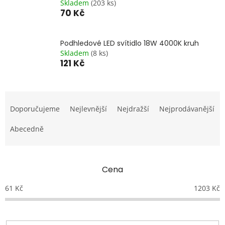
Skladem
(203 ks)
70 Kč
Podhledové LED svítidlo 18W 4000K kruh
Skladem
(8 ks)
121 Kč
Ř
a
Doporučujeme
Nejlevnější
Nejdražší
Nejprodávanější
z
e
Abecedně
n
í
p
Cena
r
o
61
Kč
1203
Kč
d
u
k