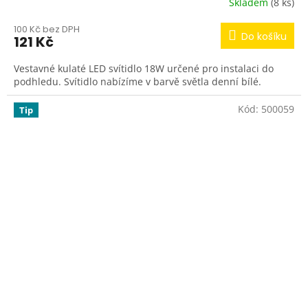
Skladem
(8 ks)
100 Kč bez DPH
Do košíku
121 Kč
Vestavné kulaté LED svítidlo 18W určené pro instalaci do
podhledu. Svítidlo nabízíme v barvě světla denní bílé.
Kód:
500059
Tip