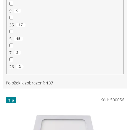
9
9
35
17
5
15
7
2
26
2
Položek k zobrazení:
137
V
Kód:
500056
Tip
ý
p
i
s
p