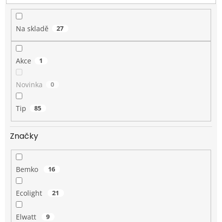
t
ů
Na skladě
27
Akce
1
Novinka
0
Tip
85
Značky
Bemko
16
Ecolight
21
Elwatt
9