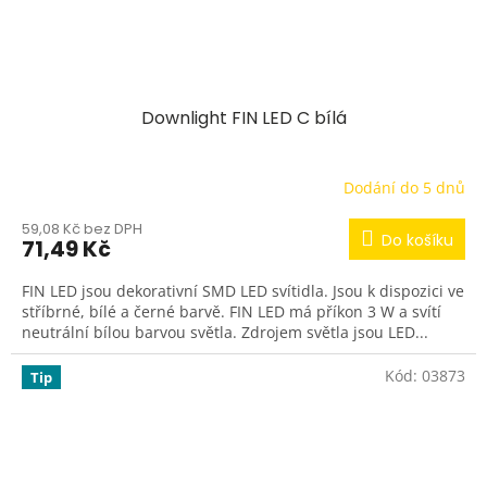
Downlight FIN LED C bílá
Dodání do 5 dnů
59,08 Kč bez DPH
Do košíku
71,49 Kč
FIN LED jsou dekorativní SMD LED svítidla. Jsou k dispozici ve
stříbrné, bílé a černé barvě. FIN LED má příkon 3 W a svítí
neutrální bílou barvou světla. Zdrojem světla jsou LED...
Kód:
03873
Tip