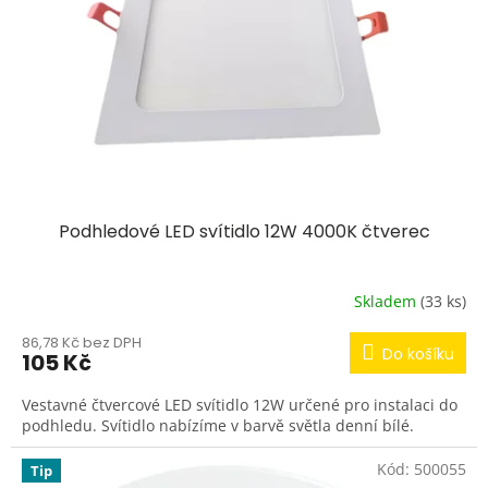
r
o
d
u
k
t
ů
Podhledové LED svítidlo 12W 4000K čtverec
Skladem
(33 ks)
86,78 Kč bez DPH
Do košíku
105 Kč
Vestavné čtvercové LED svítidlo 12W určené pro instalaci do
podhledu. Svítidlo nabízíme v barvě světla denní bílé.
Kód:
500055
Tip