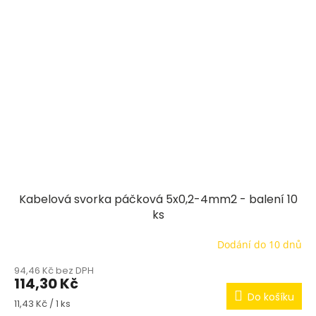
Kabelová svorka páčková 5x0,2-4mm2 - balení 10
ks
Dodání do 10 dnů
94,46 Kč bez DPH
114,30 Kč
Do košíku
Měrná
11,43 Kč / 1 ks
cena: