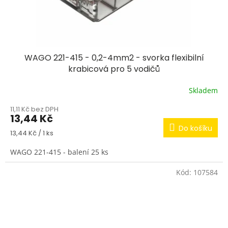
WAGO 221-415 - 0,2-4mm2 - svorka flexibilní
krabicová pro 5 vodičů
Skladem
11,11 Kč bez DPH
13,44 Kč
Do košíku
Měrná
13,44 Kč / 1 ks
cena:
WAGO 221-415 - balení 25 ks
Kód:
107584