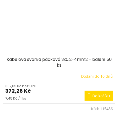
Kabelová svorka páčková 3x0,2-4mm2 - balení 50
ks
Dodání do 10 dnů
307,65 Kč bez DPH
372,26 Kč
Do košíku
Měrná
7,45 Kč / 1 ks
cena:
Kód:
115486