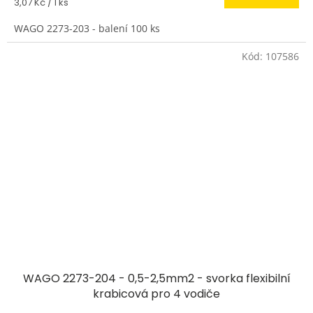
Měrná
3,07 Kč / 1 ks
cena:
WAGO 2273-203 - balení 100 ks
Kód:
107586
WAGO 2273-204 - 0,5-2,5mm2 - svorka flexibilní
krabicová pro 4 vodiče