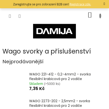
Přejít
Zaregistrujte se pro zobrazení B2B cen!
Registrace zde.
na
CZK
obsah
NÁKUP
KOŠÍK
Wago svorky a příslušenství
Nejprodávanější
WAGO 221-412 - 0,2-4mm2 - svorka
flexibilní krabicová pro 2 vodiče
Skladem
(>5000 ks)
7,35 Kč
WAGO 2273-202 - 2,5mm2 - svorka
flexibilní krabicová pro 2 vodiče