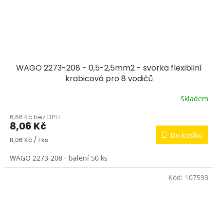
WAGO 2273-208 - 0,5-2,5mm2 - svorka flexibilní
krabicová pro 8 vodičů
Skladem
6,66 Kč bez DPH
8,06 Kč
Do košíku
Měrná
8,06 Kč / 1 ks
cena:
WAGO 2273-208 - balení 50 ks
Kód:
107593