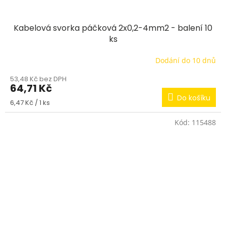
Kabelová svorka páčková 2x0,2-4mm2 - balení 10
ks
Dodání do 10 dnů
53,48 Kč bez DPH
64,71 Kč
Do košíku
Měrná
6,47 Kč / 1 ks
cena:
Kód:
115488