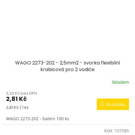
WAGO 2273-202 - 2,5mm2 - svorka flexibilní
krabicová pro 2 vodiče
Skladem
2,32 Kč bez DPH
2,81 Kč
Do košíku
Měrná
2,81 Kč / 1 ks
cena:
WAGO 2273-202 - balení 100 ks
Kód:
107585