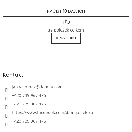
NAČÍST 18 DALŠÍCH
S
1
3
t
O
r
37
položek celkem
v
á
l
NAHORU
n
á
k
o
d
v
Z
a
á
c
á
n
í
p
í
p
a
Kontakt
r
t
v
í
jan.vavrinek
@
damija.com
k
y
+420 739 967 476
v
+420 739 967 476
ý
p
https://www.facebook.com/damijaelektro
i
+420 739 967 476
s
u