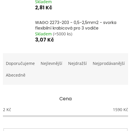
Skladem
2,81 Kč
WAGO 2273-203 - 0,5-2,5mm2 - svorka
flexibilní krabicová pro 3 vodiče
Skladem
(>5000 ks)
3,07 Kč
Ř
a
Doporučujeme
Nejlevnější
Nejdražší
Nejprodávanější
z
e
Abecedně
n
í
p
Cena
r
o
2
Kč
1590
Kč
d
u
k