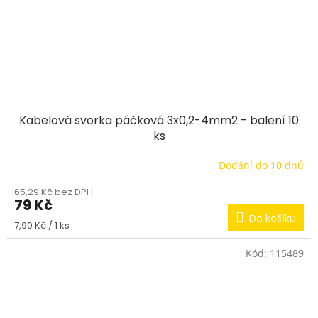
Kabelová svorka páčková 3x0,2-4mm2 - balení 10
ks
Dodání do 10 dnů
65,29 Kč bez DPH
79 Kč
Do košíku
Měrná
7,90 Kč / 1 ks
cena:
Kód:
115489