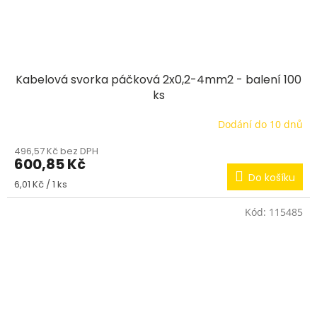
Kabelová svorka páčková 2x0,2-4mm2 - balení 100
ks
Dodání do 10 dnů
496,57 Kč bez DPH
600,85 Kč
Do košíku
Měrná
6,01 Kč / 1 ks
cena:
Kód:
115485