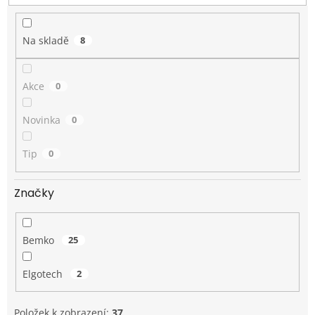
t
ů
Na skladě
8
Akce
0
Novinka
0
Tip
0
Značky
Bemko
25
Elgotech
2
Položek k zobrazení:
37