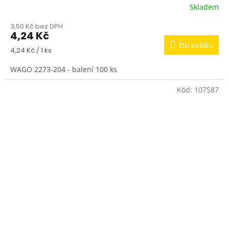
Skladem
3,50 Kč bez DPH
4,24 Kč
Do košíku
Měrná
4,24 Kč / 1 ks
cena:
WAGO 2273-204 - balení 100 ks
Kód:
107587