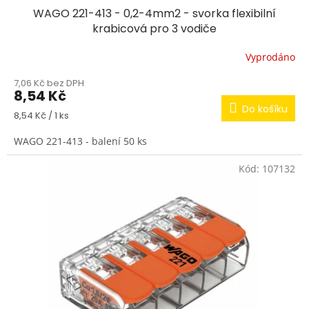
WAGO 221-413 - 0,2-4mm2 - svorka flexibilní
krabicová pro 3 vodiče
Vyprodáno
7,06 Kč bez DPH
8,54 Kč
Do košíku
Měrná
8,54 Kč / 1 ks
cena:
WAGO 221-413 - balení 50 ks
Kód:
107132