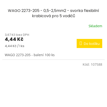
WAGO 2273-205 - 0,5-2,5mm2 - svorka flexibilní
krabicová pro 5 vodičů
Skladem
3,67 Kč bez DPH
4,44 Kč
Do košíku
Měrná
4,44 Kč / 1 ks
cena:
WAGO 2273-205 - balení 100 ks
Kód:
107588