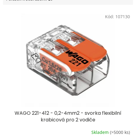
V
Kód:
107130
ý
p
i
s
p
r
o
d
u
k
t
ů
WAGO 221-412 - 0,2-4mm2 - svorka flexibilní
krabicová pro 2 vodiče
Skladem
(>5000 ks)