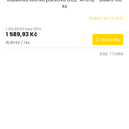
ks
Dodání do 10 dnů
1 313,99 Kč bez DPH
1 589,93 Kč
Do košíku
Měrná
15,90 Kč / 1 ks
cena:
Kód:
115484