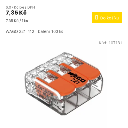
6,07 Kč bez DPH
7,35 Kč
Do košíku
Měrná
7,35 Kč / 1 ks
cena:
WAGO 221-412 - balení 100 ks
Kód:
107131