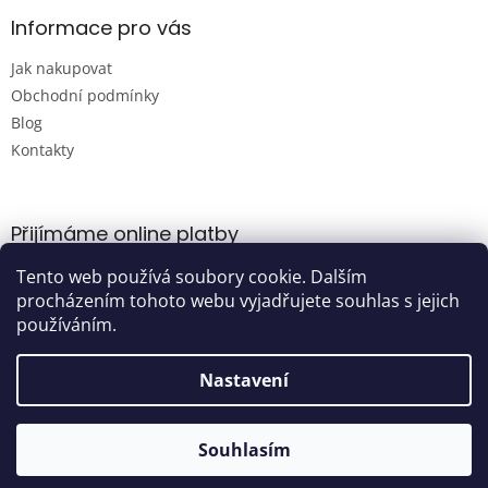
Informace pro vás
Jak nakupovat
Obchodní podmínky
Blog
Kontakty
Přijímáme online platby
Tento web používá soubory cookie. Dalším
procházením tohoto webu vyjadřujete souhlas s jejich
používáním.
Nastavení
Vytvořil Shoptet
Souhlasím
Copyright 2026
Damijashop.cz
. Všechna práva vyhrazena.