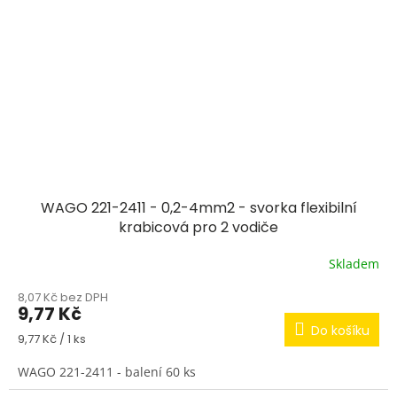
WAGO 221-2411 - 0,2-4mm2 - svorka flexibilní
krabicová pro 2 vodiče
Skladem
8,07 Kč bez DPH
9,77 Kč
Do košíku
Měrná
9,77 Kč / 1 ks
cena:
WAGO 221-2411 - balení 60 ks