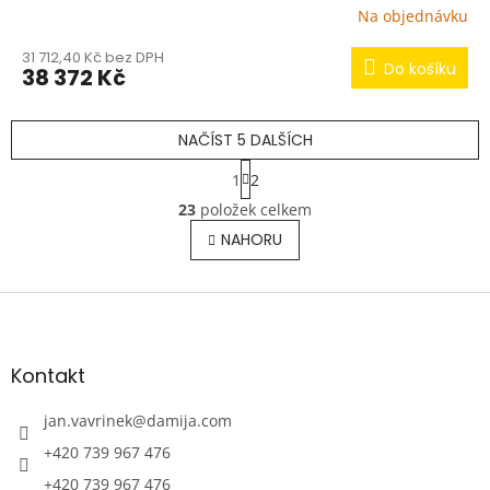
Na objednávku
31 712,40 Kč bez DPH
Do košíku
38 372 Kč
NAČÍST 5 DALŠÍCH
S
1
2
t
O
r
23
položek celkem
v
á
l
NAHORU
n
á
k
o
d
v
Z
a
á
c
á
n
í
p
í
p
a
Kontakt
r
t
v
í
jan.vavrinek
@
damija.com
k
y
+420 739 967 476
v
+420 739 967 476