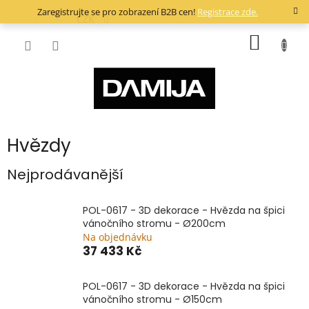
Přejít
Zaregistrujte se pro zobrazení B2B cen!
Registrace zde.
na
CZK
obsah
NÁKUP
KOŠÍK
Hvězdy
Nejprodávanější
POL-0617 - 3D dekorace - Hvězda na špici
vánočního stromu - Ø200cm
Na objednávku
37 433 Kč
POL-0617 - 3D dekorace - Hvězda na špici
vánočního stromu - Ø150cm