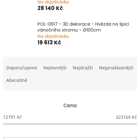
Na objednávku
28 140 Kč
POL-0617 - 3D dekorace - Hvězda na špici
vánočního stromu - Ø100cm
Na objednávku
19 613 Kč
Ř
a
Doporučujeme
Nejlevnější
Nejdražší
Nejprodávanější
z
e
Abecedně
n
í
p
Cena
r
o
12791
Kč
323169
Kč
d
u
k