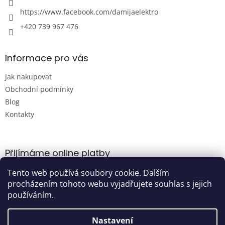
ý
p
https://www.facebook.com/damijaelektro
i
+420 739 967 476
s
u
Informace pro vás
Jak nakupovat
Obchodní podmínky
Blog
Kontakty
Přijímáme online platby
Tento web používá soubory cookie. Dalším
procházením tohoto webu vyjadřujete souhlas s jejich
používáním.
Nastavení
Vytvořil Shoptet