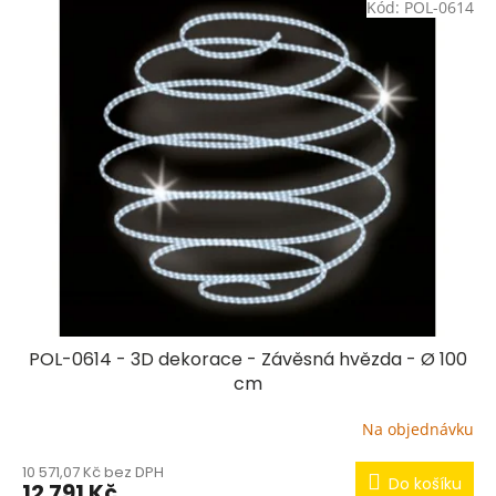
Kód:
POL-0614
ý
p
i
s
p
r
o
d
u
k
t
ů
POL-0614 - 3D dekorace - Závěsná hvězda - Ø 100
cm
Na objednávku
10 571,07 Kč bez DPH
Do košíku
12 791 Kč