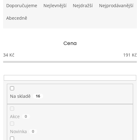
a
Doporučujeme
Nejlevnější
Nejdražší
Nejprodávanější
z
e
Abecedně
n
í
p
Cena
r
o
34
Kč
191
Kč
d
u
k
t
ů
Na skladě
16
Akce
0
Novinka
0