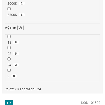
3000K
2
6500K
3
Výkon [W]
18
8
22
5
24
2
9
8
Položek k zobrazení:
24
V
Kód:
101302
Tip