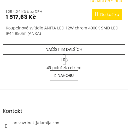
Dodání do 5 dnů
1 254,24 Kč bez DPH
Do košíku
1 517,63 Kč
Koupelnové svítidlo ANITA LED 12W chrom 4000K SMD LED
IP44 850lm (ANKA)
NAČÍST 18 DALŠÍCH
S
1
3
t
O
r
43
položek celkem
v
á
l
NAHORU
n
á
k
o
d
v
Z
a
á
c
á
n
í
p
í
p
a
Kontakt
r
t
v
í
jan.vavrinek
@
damija.com
k