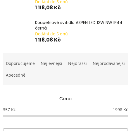
Dodání do 5 dnů
1 118,08 Kč
Koupelnové svítidlo ASPEN LED 12W NW IP44
černá
Dodání do 5 dnů
1 118,08 Kč
Ř
a
Doporučujeme
Nejlevnější
Nejdražší
Nejprodávanější
z
e
Abecedně
n
í
p
Cena
r
o
357
Kč
1998
Kč
d
u
k