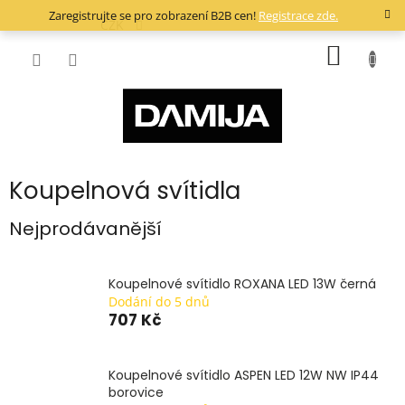
Přejít
Zaregistrujte se pro zobrazení B2B cen!
Registrace zde.
na
CZK
obsah
NÁKUP
KOŠÍK
Koupelnová svítidla
Nejprodávanější
Koupelnové svítidlo ROXANA LED 13W černá
Dodání do 5 dnů
707 Kč
Koupelnové svítidlo ASPEN LED 12W NW IP44
borovice