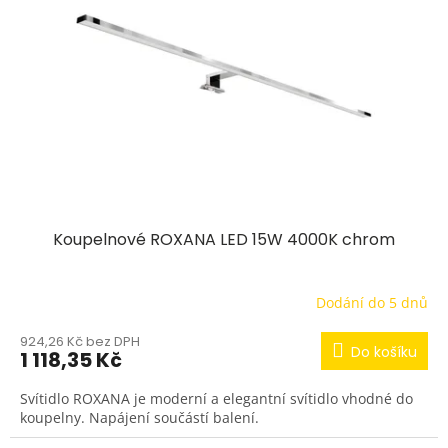
s
p
r
o
d
u
k
t
ů
Koupelnové ROXANA LED 15W 4000K chrom
Dodání do 5 dnů
924,26 Kč bez DPH
Do košíku
1 118,35 Kč
Svítidlo ROXANA je moderní a elegantní svítidlo vhodné do
koupelny. Napájení součástí balení.