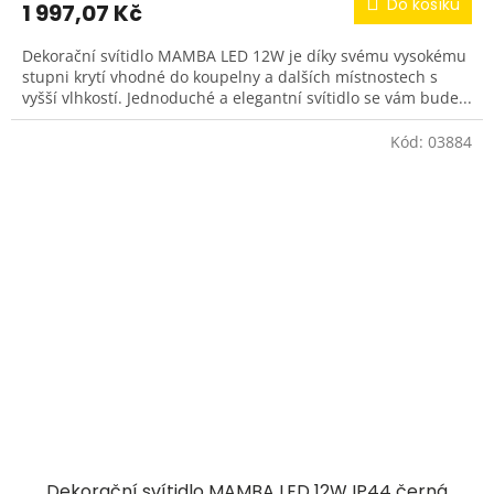
Do košíku
1 997,07 Kč
Dekorační svítidlo MAMBA LED 12W je díky svému vysokému
stupni krytí vhodné do koupelny a dalších místnostech s
vyšší vlhkostí. Jednoduché a elegantní svítidlo se vám bude...
Kód:
03884
Dekorační svítidlo MAMBA LED 12W IP44 černá