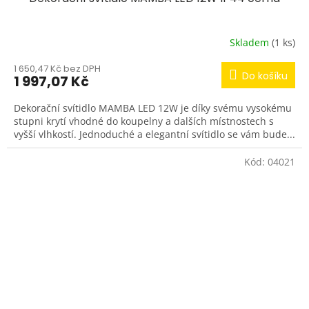
Skladem
(1 ks)
1 650,47 Kč bez DPH
Do košíku
1 997,07 Kč
Dekorační svítidlo MAMBA LED 12W je díky svému vysokému
stupni krytí vhodné do koupelny a dalších místnostech s
vyšší vlhkostí. Jednoduché a elegantní svítidlo se vám bude...
Kód:
04021