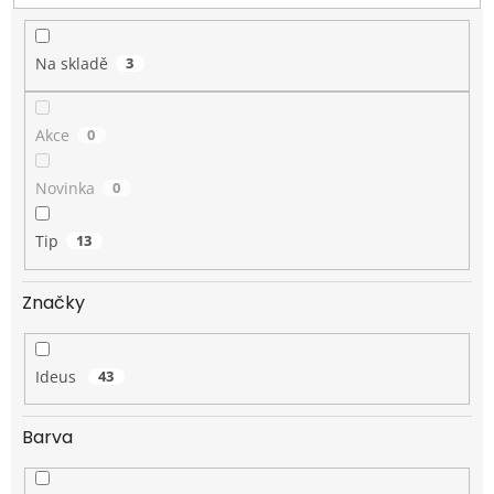
t
ů
Na skladě
3
Akce
0
Novinka
0
Tip
13
Značky
Ideus
43
Barva