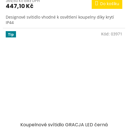
369,50 Kč bez DPH
Do košíku
447,10 Kč
Designové svítidlo vhodné k osvětlení koupelny díky krytí
IP44
Kód:
03971
Tip
Koupelnové svítidlo GRACJA LED černá