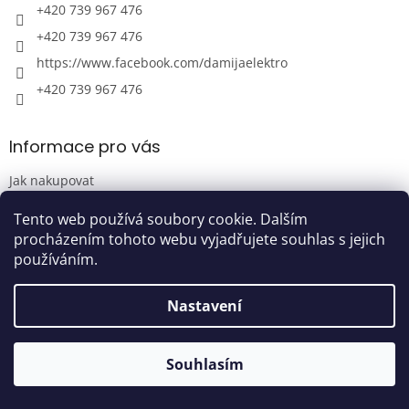
y
+420 739 967 476
v
+420 739 967 476
ý
p
https://www.facebook.com/damijaelektro
i
+420 739 967 476
s
u
Informace pro vás
Jak nakupovat
Obchodní podmínky
Tento web používá soubory cookie. Dalším
Blog
procházením tohoto webu vyjadřujete souhlas s jejich
Kontakty
používáním.
Nastavení
Přijímáme online platby
Souhlasím