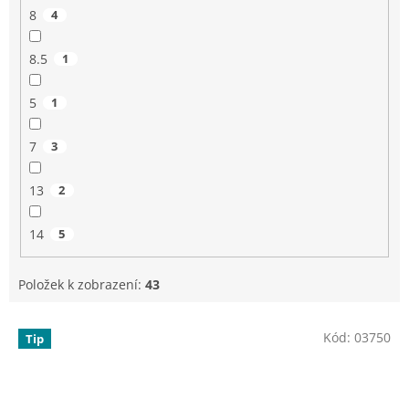
8
4
8.5
1
5
1
7
3
13
2
14
5
Položek k zobrazení:
43
V
Kód:
03750
Tip
ý
p
i