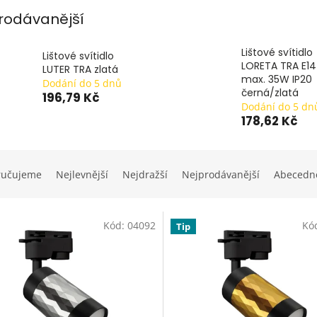
rodávanější
Lištové svítidlo
Lištové svítidlo
LORETA TRA E14
LUTER TRA zlatá
max. 35W IP20
Dodání do 5 dnů
černá/zlatá
196,79 Kč
Dodání do 5 dn
178,62 Kč
ručujeme
Nejlevnější
Nejdražší
Nejprodávanější
Abecedn
Kód:
04092
Kó
Tip