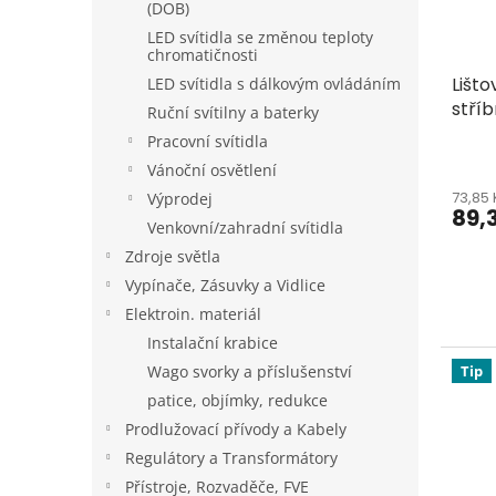
(DOB)
o
k
d
t
LED svítidla se změnou teploty
chromatičnosti
u
ů
Lišto
LED svítidla s dálkovým ovládáním
k
stří
t
Ruční svítilny a baterky
ů
Pracovní svítidla
Vánoční osvětlení
73,85
Výprodej
89,
Venkovní/zahradní svítidla
Zdroje světla
Vypínače, Zásuvky a Vidlice
Elektroin. materiál
Instalační krabice
Tip
Wago svorky a příslušenství
patice, objímky, redukce
Prodlužovací přívody a Kabely
Regulátory a Transformátory
Přístroje, Rozvaděče, FVE