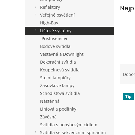
a
Nejp
Reflektory
n
Veřejné osvětlení
e
High-Bay
l
Lištové systémy
Příslušenství
Bodové svítidla
Vestavná a Downlight
Dekorační svítidla
Ř
Koupelnová svítidla
a
Dopo
Stolní lampičky
z
e
Zásuvkové lampy
V
n
Schodišťová svítidla
Tip
ý
í
Nástěnná
p
p
Liniová a podlinky
i
r
Závěsná
s
o
Svítidla s pohybovým čidlem
p
d
r
u
Svítidla se sekvenčním spínáním