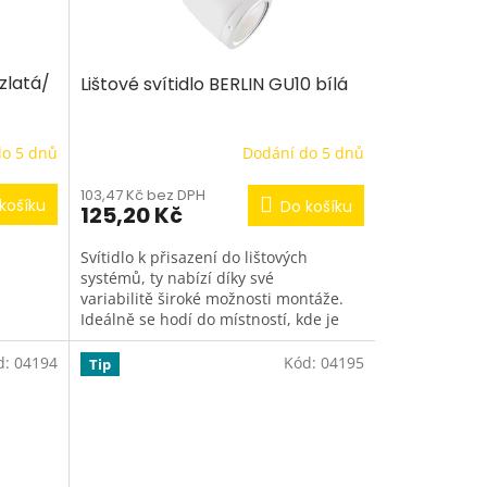
zlatá/
Lištové svítidlo BERLIN GU10 bílá
do 5 dnů
Dodání do 5 dnů
103,47 Kč bez DPH
košíku
Do košíku
125,20 Kč
Svítidlo k přisazení do lištových
systémů, ty nabízí díky své
variabilitě široké možnosti montáže.
Ideálně se hodí do místností, kde je
jeden elektrický...
d:
04194
Kód:
04195
Tip