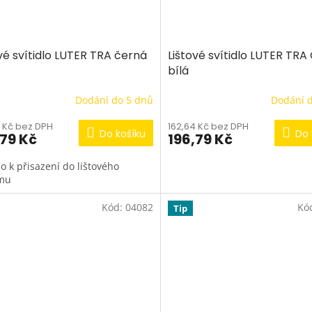
vé svítidlo LUTER TRA černá
Lištové svítidlo LUTER TRA
bílá
Dodání do 5 dnů
Dodání 
4 Kč bez DPH
162,64 Kč bez DPH
Do košíku
Do 
,79 Kč
196,79 Kč
lo k přisazení do lištového
mu
Kód:
04082
Kó
Tip