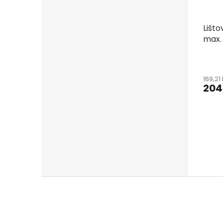
Lišt
max.
169,21
204
Z
á
p
a