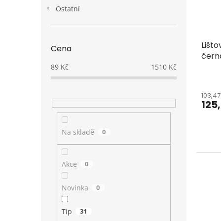
Ostatní
Lišto
Cena
čern
89
Kč
1510
Kč
103,4
125
Na skladě
0
Akce
0
Novinka
0
Tip
31