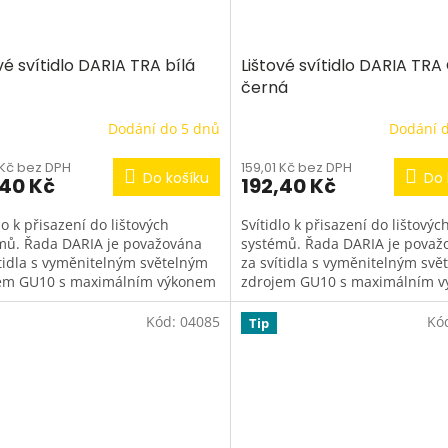
vé svítidlo DARIA TRA bílá
Lištové svítidlo DARIA TRA
černá
Dodání do 5 dnů
Dodání 
 Kč bez DPH
159,01 Kč bez DPH
Do košíku
Do 
,40 Kč
192,40 Kč
lo k přisazení do lištových
Svítidlo k přisazení do lištovýc
mů. Řada DARIA je považována
systémů. Řada DARIA je považ
ítidla s vyměnitelným světelným
za svítidla s vyměnitelným svě
em GU10 s maximálním výkonem
zdrojem GU10 s maximálním 
 Každý uživatel tak může...
35 W. Každý uživatel tak může.
Kód:
04085
Kó
Tip