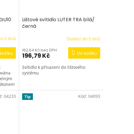
 GU10
Lištové svítidlo LUTER TRA bílá/
černá
do 5 dnů
Dodání do 5 dnů
162,64 Kč bez DPH
košíku
Do košíku
196,79 Kč
h
Svítidlo k přisazení do lištového
ována
systému
telným
výkonem
..
d:
04233
Kód:
04093
Tip