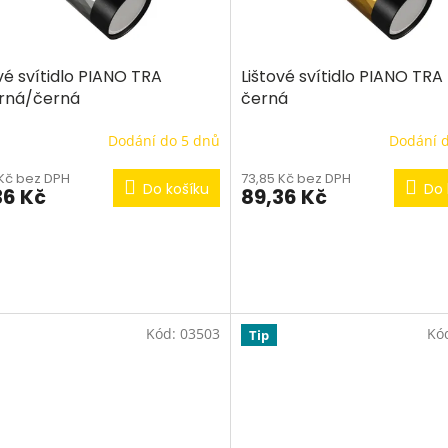
vé svítidlo PIANO TRA
Lištové svítidlo PIANO TRA 
brná/černá
černá
Dodání do 5 dnů
Dodání 
 Kč bez DPH
73,85 Kč bez DPH
Do košíku
Do 
36 Kč
89,36 Kč
Kód:
03503
Kó
Tip