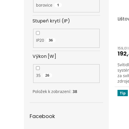
borovice
1
Lišto
Stupeň krytí (IP)
IP20
36
159,01
192
Výkon [W]
Svítid
systé
35
26
za sv
zdroj
35 W.
Položek k zobrazení:
38
Tip
Facebook