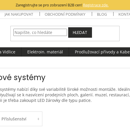
Zaregistrujte se pro zobrazení B2B cen!
Registrace zde.
JAK NAKUPOVAT
OBCHODNÍ PODMÍNKY
BLOG
KONT
HLEDAT
 Vidlice
Elektroin. materiál
Prodlužovací přívody a Kabe
tové systémy
 systémy nabízí díky své variabilitě široké možnosti montáže. Ideáln
Využívají se k nasvícení prodejních ploch, galerií. muzeí, restaurac
ii je třeba zakoupit LED žárovky dle typu patice.
Příslušenství