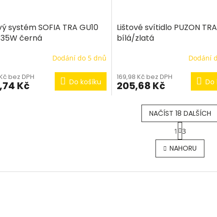
ový systém SOFIA TRA GU10
Lištové svítidlo PUZON TRA
 35W černá
bílá/zlatá
Dodání do 5 dnů
Dodání 
 Kč bez DPH
169,98 Kč bez DPH
Do košíku
Do 
,74 Kč
205,68 Kč
NAČÍST 18 DALŠÍCH
S
1
3
t
O
r
v
NAHORU
á
l
n
á
k
d
o
a
v
c
á
í
n
p
í