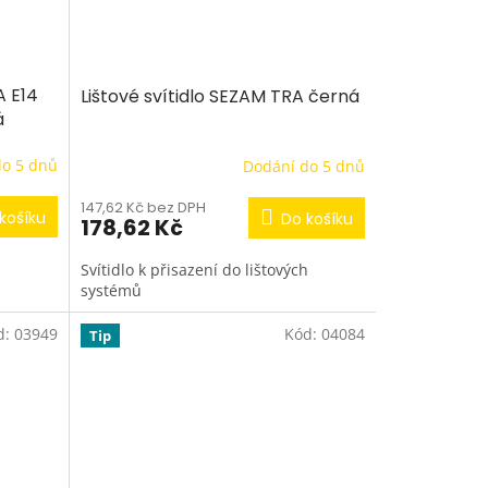
A E14
Lištové svítidlo SEZAM TRA černá
á
do 5 dnů
Dodání do 5 dnů
147,62 Kč bez DPH
košíku
Do košíku
178,62 Kč
Svítidlo k přisazení do lištových
systémů
d:
03949
Kód:
04084
Tip