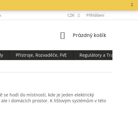
AKTY
CZK
Přihlášení
NÁKUPNÍ
Prázdný košík
KOŠÍK
ly
Přístroje, Rozvaděče, FVE
Regulátory a Transformátor
ě se hodí do místností, kde je jeden elektrický
í, ale i domácích prostor. K lištovým systémům v této