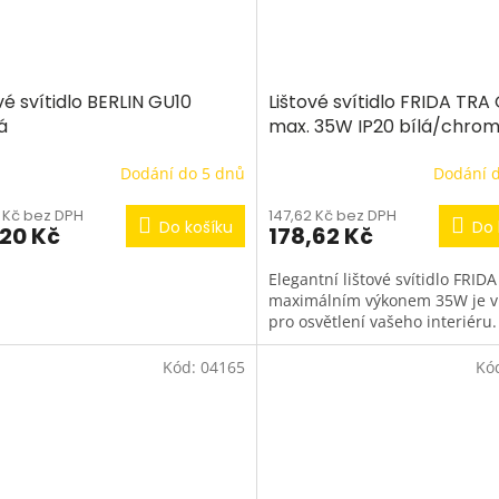
vé svítidlo BERLIN GU10
Lištové svítidlo FRIDA TRA
á
max. 35W IP20 bílá/chro
Dodání do 5 dnů
Dodání 
7 Kč bez DPH
147,62 Kč bez DPH
Do košíku
Do 
,20 Kč
178,62 Kč
Elegantní lištové svítidlo FRID
maximálním výkonem 35W je 
pro osvětlení vašeho interiéru.
Kód:
04165
Kó