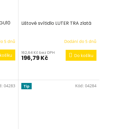
 GU10
Lištové svítidlo LUTER TRA zlatá
do 5 dnů
Dodání do 5 dnů
162,64 Kč bez DPH
košíku
Do košíku
196,79 Kč
d:
04283
Kód:
04284
Tip