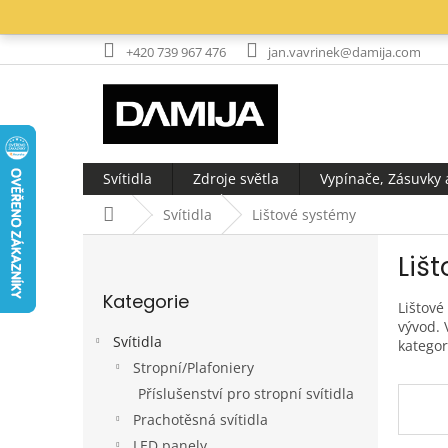
Přejít
na
obsah
+420 739 967 476
jan.vavrinek@damija.com
Svítidla
Zdroje světla
Vypínače, Zásuvky a
Domů
Svítidla
Lištové systémy
P
Liš
o
Přeskočit
s
Kategorie
kategorie
t
Lištové
vývod. 
r
Svítidla
kategor
a
Stropní/Plafoniery
n
Příslušenství pro stropní svítidla
n
í
Prachotěsná svítidla
p
LED panely