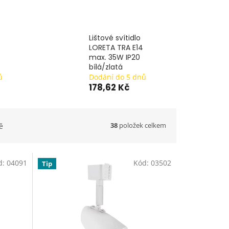
Lištové svítidlo
LORETA TRA E14
max. 35W IP20
bílá/zlatá
ů
Dodání do 5 dnů
178,62 Kč
38
položek celkem
ě
d:
04091
Kód:
03502
Tip