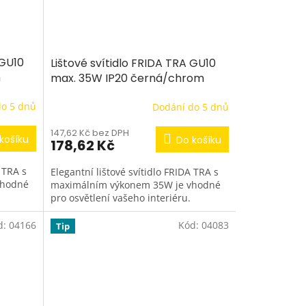
 GU10
Lištové svítidlo FRIDA TRA GU10
m
max. 35W IP20 černá/chrom
do 5 dnů
Dodání do 5 dnů
147,62 Kč bez DPH
košíku
Do košíku
178,62 Kč
A TRA s
Elegantní lištové svítidlo FRIDA TRA s
vhodné
maximálním výkonem 35W je vhodné
pro osvětlení vašeho interiéru.
d:
04166
Kód:
04083
Tip