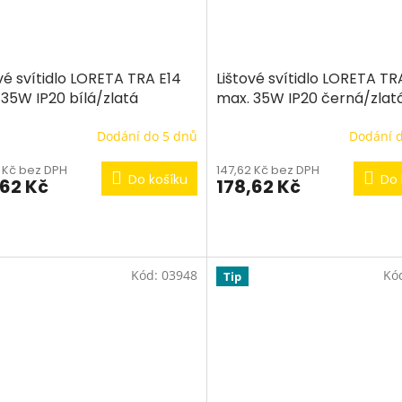
vé svítidlo LORETA TRA E14
Lištové svítidlo LORETA TR
 35W IP20 bílá/zlatá
max. 35W IP20 černá/zlat
Dodání do 5 dnů
Dodání 
2 Kč bez DPH
147,62 Kč bez DPH
Do košíku
Do 
,62 Kč
178,62 Kč
Kód:
03948
Kó
Tip