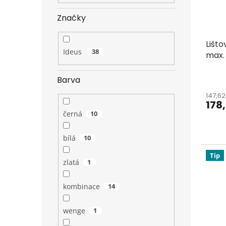
Značky
Lišto
Ideus
38
max.
Barva
147,6
178
černá
10
bílá
10
Tip
zlatá
1
kombinace
14
wenge
1