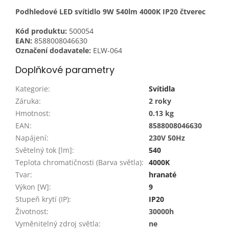
Podhledové LED svítidlo 9W 540lm 4000K IP20 čtverec
Kód produktu:
500054
EAN:
8588008046630
Označení dodavatele:
ELW-064
Doplňkové parametry
Kategorie
:
Svítidla
Záruka
:
2 roky
Hmotnost
:
0.13 kg
EAN
:
8588008046630
Napájení
:
230V 50Hz
Světelný tok [lm]
:
540
Teplota chromatičnosti (Barva světla)
:
4000K
Tvar
:
hranaté
Výkon [W]
:
9
Stupeň krytí (IP)
:
IP20
Životnost
:
30000h
Vyměnitelný zdroj světla
:
ne