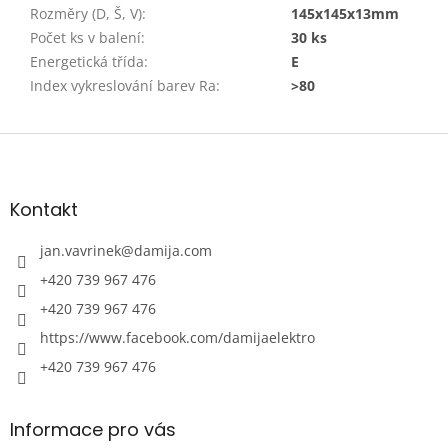
Rozměry (D, Š, V)
:
145x145x13mm
Počet ks v balení
:
30 ks
Energetická třída
:
E
Index vykreslování barev Ra
:
>80
Z
á
p
a
Kontakt
t
í
jan.vavrinek
@
damija.com
+420 739 967 476
+420 739 967 476
https://www.facebook.com/damijaelektro
+420 739 967 476
Informace pro vás