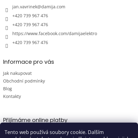
t
í
jan.vavrinek
@
damija.com
+420 739 967 476
+420 739 967 476
https://www.facebook.com/damijaelektro
+420 739 967 476
Informace pro vás
Jak nakupovat
Obchodní podmínky
Blog
Kontakty
Přijímáme online platby
Tento web používá soubory cookie. Dalším