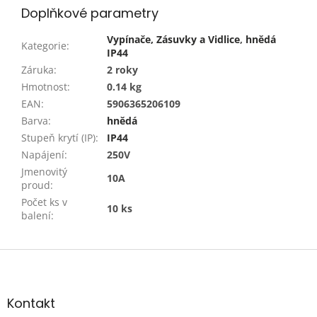
Doplňkové parametry
Vypínače, Zásuvky a Vidlice
,
hnědá
Kategorie
:
IP44
Záruka
:
2 roky
Hmotnost
:
0.14 kg
EAN
:
5906365206109
Barva
:
hnědá
Stupeň krytí (IP)
:
IP44
Napájení
:
250V
Jmenovitý
10A
proud
:
Počet ks v
10 ks
balení
:
Z
á
p
a
Kontakt