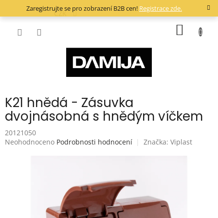
Přejít
Zaregistrujte se pro zobrazení B2B cen!
Registrace zde.
na
CZK
obsah
NÁKUP
KOŠÍK
K21 hnědá - Zásuvka
dvojnásobná s hnědým víčkem
20121050
Průměrné
Neohodnoceno
Podrobnosti hodnocení
Značka:
Viplast
hodnocení
produktu
je
0,0
z
5
hvězdiček.