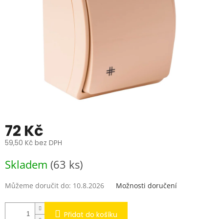
72 Kč
59,50 Kč bez DPH
Měrná
Skladem
(63 ks)
cena:
Můžeme doručit do:
10.8.2026
Možnosti doručení
Přidat do košíku