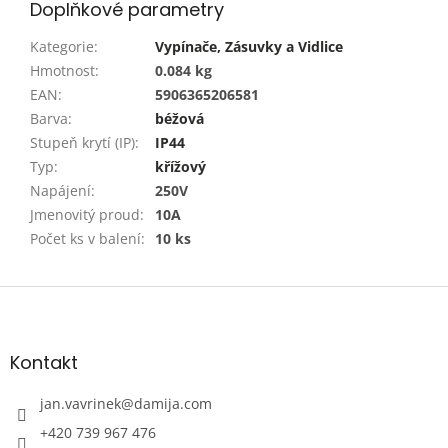
Doplňkové parametry
Kategorie
:
Vypínače, Zásuvky a Vidlice
Hmotnost
:
0.084 kg
EAN
:
5906365206581
Barva
:
béžová
Stupeň krytí (IP)
:
IP44
Typ
:
křížový
Napájení
:
250V
Jmenovitý proud
:
10A
Počet ks v balení
:
10 ks
Z
á
p
a
Kontakt
t
í
jan.vavrinek
@
damija.com
+420 739 967 476