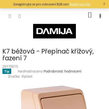
Přejít
Zaregistrujte se pro zobrazení B2B cen!
Registrace zde.
na
CZK
obsah
NÁKUP
KOŠÍK
K7 béžová - Přepínač křížový,
řazení 7
20170015
Průměrné
Neohodnoceno
Podrobnosti hodnocení
Tip
hodnocení
Značka:
Viplast
produktu
je
0,0
z
5
hvězdiček.