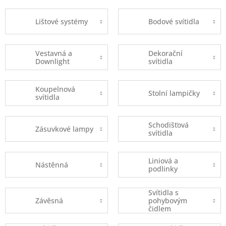
Lištové systémy
Bodové svítidla
Vestavná a
Dekorační
Downlight
svítidla
Koupelnová
Stolní lampičky
svítidla
Schodišťová
Zásuvkové lampy
svítidla
Liniová a
Nástěnná
podlinky
Svítidla s
Závěsná
pohybovým
čidlem