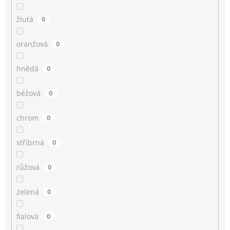
žlutá
0
oranžová
0
hnědá
0
béžová
0
chrom
0
stříbrná
0
růžová
0
zelená
0
fialová
0