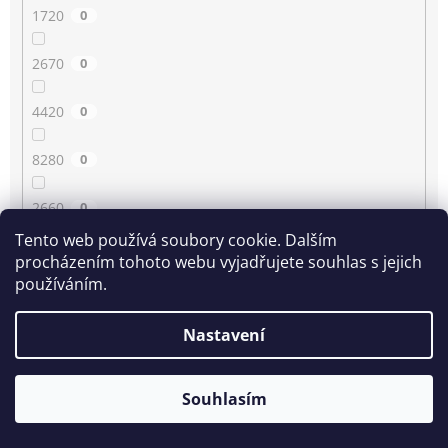
1720
0
2670
0
4420
0
8280
0
2660
0
Tento web používá soubory cookie. Dalším
4430
0
procházením tohoto webu vyjadřujete souhlas s jejich
používáním.
3350
0
Nastavení
80
0
Souhlasím
2210
0
1780
0