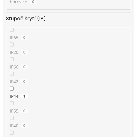
borovice
0
Stupeň krytí (IP)
IP65
0
IP20
0
IP66
0
IP42
0
IP44
1
IP55
0
IP40
0