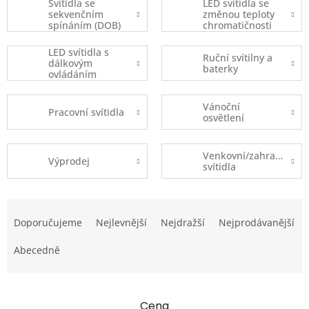
Svítidla se
LED svítidla se
sekvenčním
změnou teploty
spínáním (DOB)
chromatičnosti
LED svítidla s
Ruční svítilny a
dálkovým
baterky
ovládáním
Vánoční
Pracovní svítidla
osvětlení
Venkovní/zahradní
Výprodej
svítidla
Ř
a
Doporučujeme
Nejlevnější
Nejdražší
Nejprodávanější
z
e
Abecedně
n
í
p
Cena