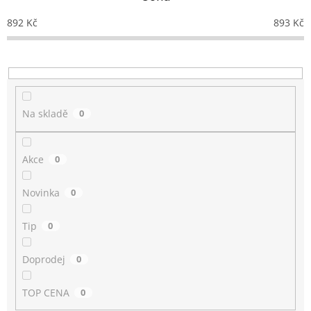
r
o
892
Kč
893
Kč
d
u
k
t
ů
Na skladě
0
Akce
0
Novinka
0
Tip
0
Doprodej
0
TOP CENA
0