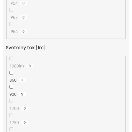
IP54
0
IP67
0
IP64
0
Světelný tok [lm]
1980lm
0
860
2
900
9
1700
0
1750
0