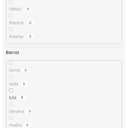
ORNO
0
Plastrol
0
Polamp
0
Barva
černá
0
šedá
0
bílá
1
červená
0
modrá
0