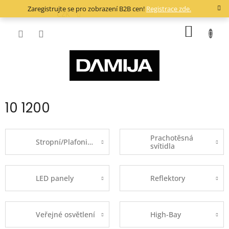
Přejít
Zaregistrujte se pro zobrazení B2B cen!
Registrace zde.
na
CZK
obsah
NÁKUP
KOŠÍK
10 1200
Prachotěsná
Stropní/Plafoniery
svítidla
LED panely
Reflektory
Veřejné osvětlení
High-Bay