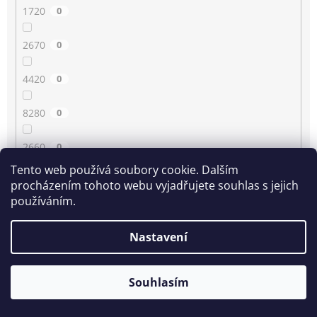
1720
0
2670
0
4420
0
8280
0
2660
0
Tento web používá soubory cookie. Dalším
4430
0
procházením tohoto webu vyjadřujete souhlas s jejich
používáním.
3350
0
Nastavení
80
0
Souhlasím
2210
0
1780
0