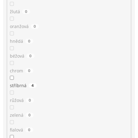
žlutá
0
oranžová
0
hnědá
0
béžová
0
chrom
0
stříbrná
4
růžová
0
zelená
0
fialová
0