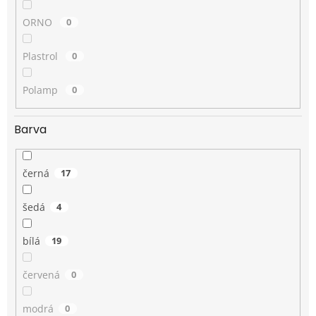
ORNO
0
Plastrol
0
Polamp
0
Barva
černá
17
šedá
4
bílá
19
červená
0
modrá
0