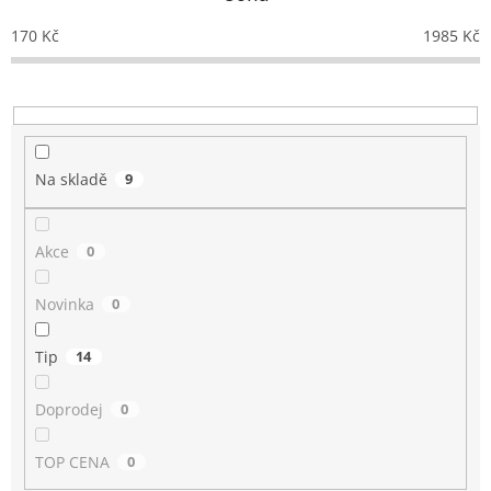
r
o
170
Kč
1985
Kč
d
u
k
t
ů
Na skladě
9
Akce
0
Novinka
0
Tip
14
Doprodej
0
TOP CENA
0