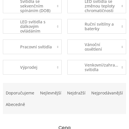
Svítidla se
LED svítidla se
sekvenčním
změnou teploty
spínáním (DOB)
chromatičnosti
LED svítidla s
Ruční svítilny a
dálkovým
baterky
ovládáním
Vánoční
Pracovní svítidla
osvětlení
Venkovní/zahradní
Výprodej
svítidla
Ř
a
Doporučujeme
Nejlevnější
Nejdražší
Nejprodávanější
z
e
Abecedně
n
í
p
Cena