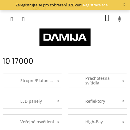
Přejít
Zaregistrujte se pro zobrazení B2B cen!
Registrace zde.
na
CZK
obsah
NÁKUP
KOŠÍK
10 17000
Prachotěsná
Stropní/Plafoniery
svítidla
LED panely
Reflektory
Veřejné osvětlení
High-Bay