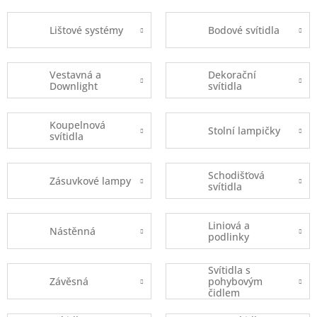
Lištové systémy
Bodové svítidla
Vestavná a
Dekorační
Downlight
svítidla
Koupelnová
Stolní lampičky
svítidla
Schodišťová
Zásuvkové lampy
svítidla
Liniová a
Nástěnná
podlinky
Svítidla s
Závěsná
pohybovým
čidlem