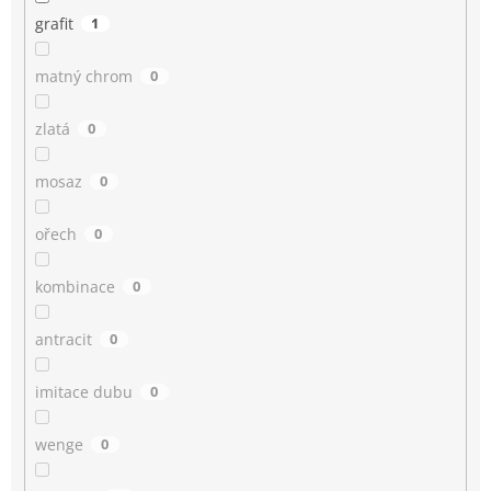
grafit
1
matný chrom
0
zlatá
0
mosaz
0
ořech
0
kombinace
0
antracit
0
imitace dubu
0
wenge
0