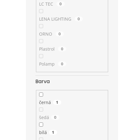
LC TEC
0
LENA LIGHTING
0
ORNO
0
Plastrol
0
Polamp
0
Barva
černá
1
šedá
0
bílá
1