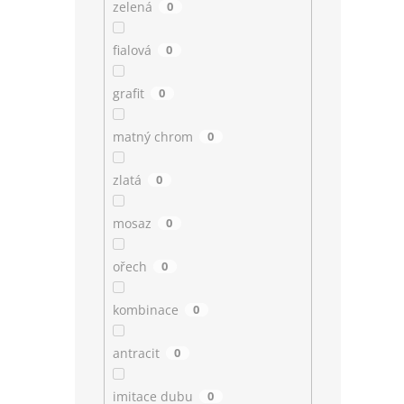
zelená
0
fialová
0
grafit
0
matný chrom
0
zlatá
0
mosaz
0
ořech
0
kombinace
0
antracit
0
imitace dubu
0