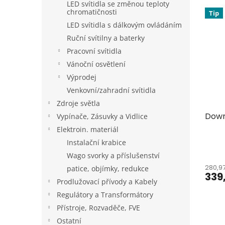
LED svítidla se změnou teploty
V
n
chromatičnosti
Tip
ý
í
LED svítidla s dálkovým ovládáním
p
p
Ruční svítilny a baterky
i
r
s
o
Pracovní svítidla
p
d
Vánoční osvětlení
r
u
Výprodej
o
k
Venkovní/zahradní svítidla
d
t
Zdroje světla
u
ů
Down
k
Vypínače, Zásuvky a Vidlice
t
Elektroin. materiál
ů
Instalační krabice
Wago svorky a příslušenství
280,9
patice, objímky, redukce
339
Prodlužovací přívody a Kabely
Regulátory a Transformátory
Přístroje, Rozvaděče, FVE
Ostatní