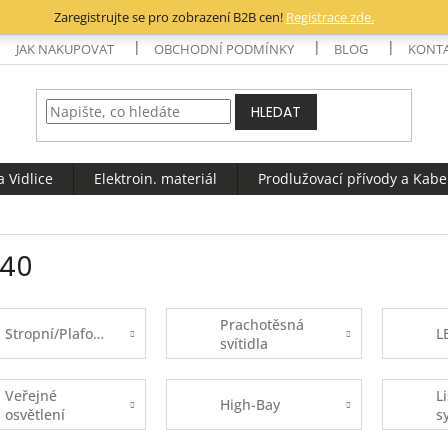
Zaregistrujte se pro zobrazení B2B cen!
Registrace zde.
JAK NAKUPOVAT
OBCHODNÍ PODMÍNKY
BLOG
KONT
HLEDAT
 Vidlice
Elektroin. materiál
Prodlužovací přívody a Kabe
840
Prachotěsná
Stropní/Plafoniery
L
svítidla
Veřejné
L
High-Bay
osvětlení
s