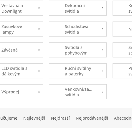
Vestavná a
Dekorační
K
Downlight
svítidla
s
Zásuvkové
Schodišťová
N
lampy
svítidla
Svítidla s
S
Závěsná
pohybovým
s
čidlem
s
(
LED svítidla s
Ruční svítilny
P
dálkovým
a baterky
s
ovládáním
Venkovní/zahradní
Výprodej
svítidla
ručujeme
Nejlevnější
Nejdražší
Nejprodávanější
Abecedn