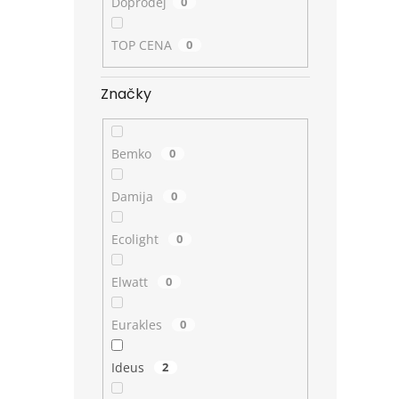
Doprodej
0
TOP CENA
0
Značky
Bemko
0
Damija
0
Ecolight
0
Elwatt
0
Eurakles
0
Ideus
2