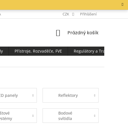
AKTY
CZK
Přihlášení
NÁKUPNÍ
Prázdný košík
KOŠÍK
ly
Přístroje, Rozvaděče, FVE
Regulátory a Transformátor
ED panely
Reflektory
ištové
Bodové
ystémy
svítidla