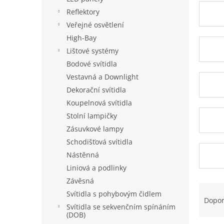
a
Reflektory
n
Veřejné osvětlení
e
High-Bay
l
Lištové systémy
Bodové svítidla
Vestavná a Downlight
Dekorační svítidla
Koupelnová svítidla
Stolní lampičky
Zásuvkové lampy
Schodišťová svítidla
Nástěnná
Liniová a podlinky
Závěsná
Ř
Svítidla s pohybovým čidlem
a
Dopo
Svítidla se sekvenčním spínáním
z
(DOB)
e