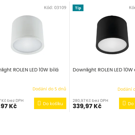
Kód:
03109
Kó
Tip
light ROLEN LED 10W bílá
Downlight ROLEN LED 10W
Dodání do 5 dnů
Dodání 
7 Kč bez DPH
280,97 Kč bez DPH
Do košíku
Do 
,97 Kč
339,97 Kč
O
v
l