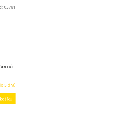
d:
03781
 černá
do 5 dnů
košíku