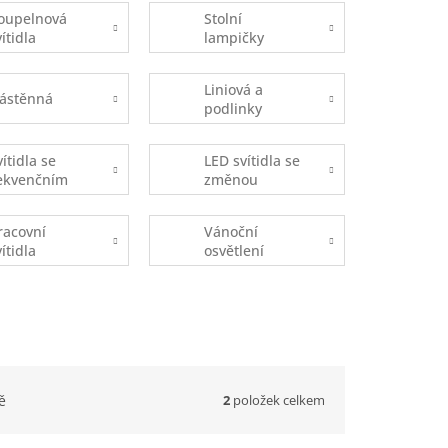
oupelnová
Stolní
vítidla
lampičky
Liniová a
ástěnná
podlinky
vítidla se
LED svítidla se
ekvenčním
změnou
pínáním
teploty
DOB)
chromatičnosti
racovní
Vánoční
vítidla
osvětlení
2
položek celkem
ě