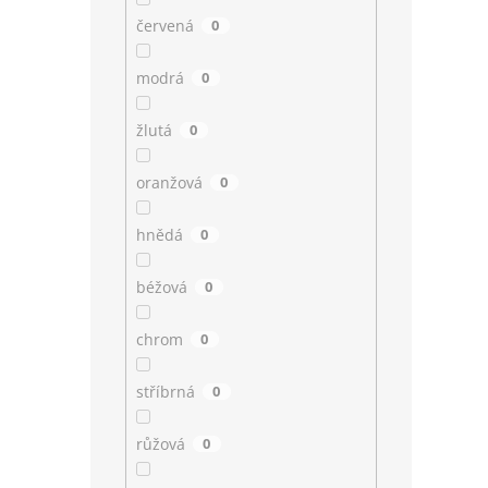
červená
0
modrá
0
žlutá
0
oranžová
0
hnědá
0
béžová
0
chrom
0
stříbrná
0
růžová
0