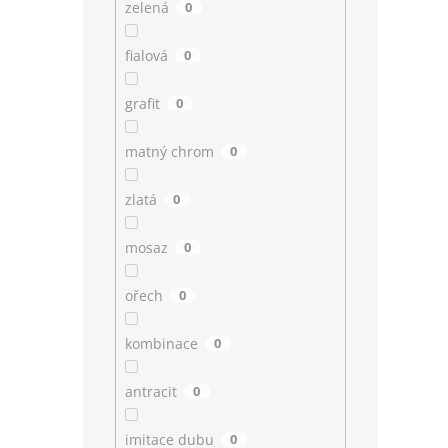
zelená
0
fialová
0
grafit
0
matný chrom
0
zlatá
0
mosaz
0
ořech
0
kombinace
0
antracit
0
imitace dubu
0