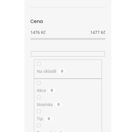
Cena
1476
Kč
1477
Kč
Na skladě
0
Akce
0
Novinka
0
Tip
0