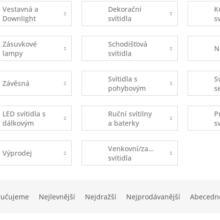
Vestavná a
Dekorační
K
Downlight
svítidla
s
Zásuvkové
Schodišťová
N
lampy
svítidla
Svítidla s
S
Závěsná
pohybovým
s
čidlem
s
(
LED svítidla s
Ruční svítilny
P
dálkovým
a baterky
s
ovládáním
Venkovní/zahradní
Výprodej
svítidla
ručujeme
Nejlevnější
Nejdražší
Nejprodávanější
Abecedn