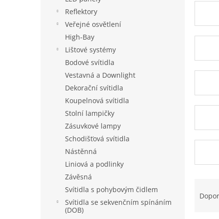
a
Reflektory
n
Veřejné osvětlení
e
High-Bay
l
Lištové systémy
Bodové svítidla
Vestavná a Downlight
Dekorační svítidla
Koupelnová svítidla
Stolní lampičky
Zásuvkové lampy
Schodišťová svítidla
Nástěnná
Liniová a podlinky
Závěsná
Ř
Svítidla s pohybovým čidlem
a
Dopo
Svítidla se sekvenčním spínáním
z
(DOB)
e