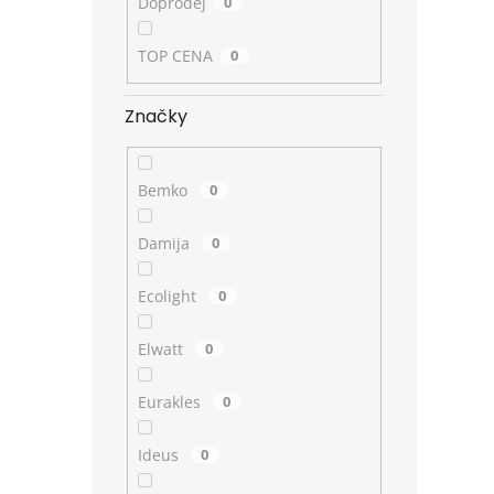
Doprodej
0
TOP CENA
0
Značky
Bemko
0
Damija
0
Ecolight
0
Elwatt
0
Eurakles
0
Ideus
0