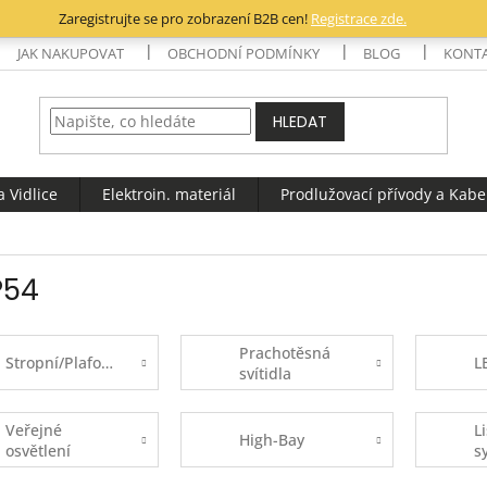
Zaregistrujte se pro zobrazení B2B cen!
Registrace zde.
JAK NAKUPOVAT
OBCHODNÍ PODMÍNKY
BLOG
KONT
HLEDAT
 Vidlice
Elektroin. materiál
Prodlužovací přívody a Kabe
P54
Prachotěsná
Stropní/Plafoniery
L
svítidla
Veřejné
L
High-Bay
osvětlení
s