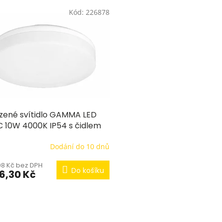
Kód:
226878
azené svítidlo GAMMA LED
C 10W 4000K IP54 s čidlem
bu
Dodání do 10 dnů
08 Kč bez DPH
Do košíku
76,30 Kč
O
v
l