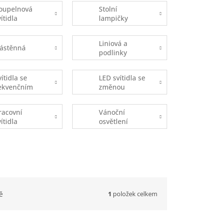
oupelnová
Stolní
vítidla
lampičky
Liniová a
ástěnná
podlinky
vítidla se
LED svítidla se
ekvenčním
změnou
pínáním
teploty
DOB)
chromatičnosti
racovní
Vánoční
vítidla
osvětlení
1
položek celkem
ě