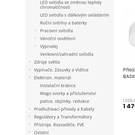
LED svítidla se změnou teploty
V
n
chromatičnosti
ý
í
LED svítidla s dálkovým ovládáním
p
p
Ruční svítilny a baterky
i
r
s
o
Pracovní svítidla
p
d
Vánoční osvětlení
r
u
Výprodej
o
k
Venkovní/zahradní svítidla
d
t
Zdroje světla
u
ů
Přis
k
Vypínače, Zásuvky a Vidlice
BASI
t
Elektroin. materiál
pohy
ů
Instalační krabice
Wago svorky a příslušenství
1 220,
patice, objímky, redukce
1 4
Prodlužovací přívody a Kabely
Regulátory a Transformátory
Přístroje, Rozvaděče, FVE
Ostatní