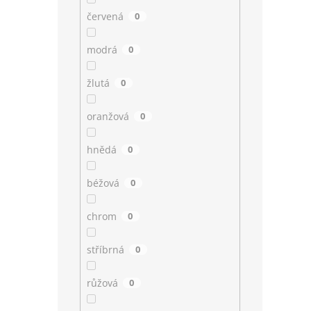
červená
0
modrá
0
žlutá
0
oranžová
0
hnědá
0
béžová
0
chrom
0
stříbrná
0
růžová
0