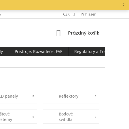
AKTY
CZK
Přihlášení
NÁKUPNÍ
Prázdný košík
KOŠÍK
ly
Přístroje, Rozvaděče, FVE
Regulátory a Transformátor
ED panely
Reflektory
ištové
Bodové
ystémy
svítidla