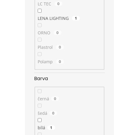
LC TEC
0
LENA LIGHTING
1
ORNO
0
Plastrol
0
Polamp
0
Barva
černá
0
šedá
0
bílá
1