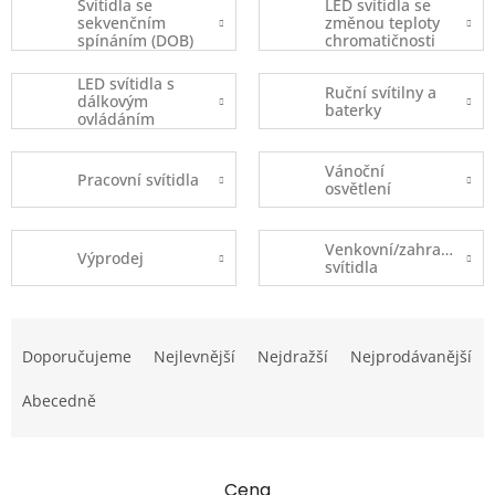
Svítidla se
LED svítidla se
sekvenčním
změnou teploty
spínáním (DOB)
chromatičnosti
LED svítidla s
Ruční svítilny a
dálkovým
baterky
ovládáním
Vánoční
Pracovní svítidla
osvětlení
Venkovní/zahradní
Výprodej
svítidla
Ř
a
Doporučujeme
Nejlevnější
Nejdražší
Nejprodávanější
z
e
Abecedně
n
í
p
Cena