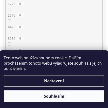
1720
0
2670
0
4420
0
8280
0
2660
0
Tento web používá soubory cookie. Dalším
4430
0
procházením tohoto webu vyjadřujete souhlas s jejich
používáním.
3350
0
Nastavení
80
0
Souhlasím
2210
0
1780
0