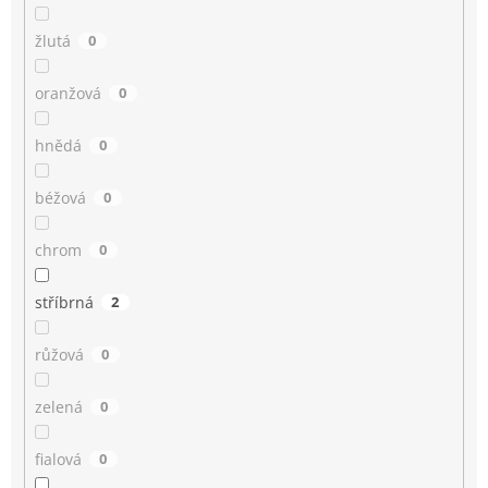
žlutá
0
oranžová
0
hnědá
0
béžová
0
chrom
0
stříbrná
2
růžová
0
zelená
0
fialová
0