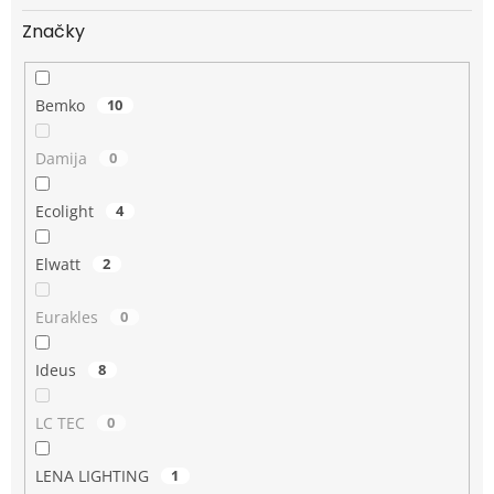
Značky
Bemko
10
Damija
0
Ecolight
4
Elwatt
2
Eurakles
0
Ideus
8
LC TEC
0
LENA LIGHTING
1