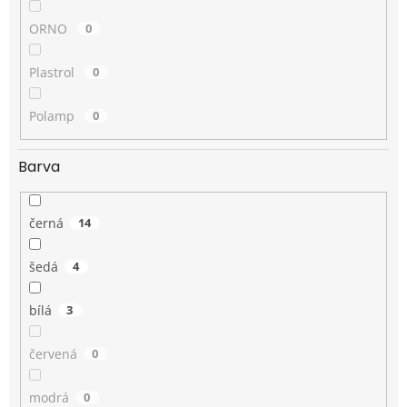
ORNO
0
Plastrol
0
Polamp
0
Barva
černá
14
šedá
4
bílá
3
červená
0
modrá
0