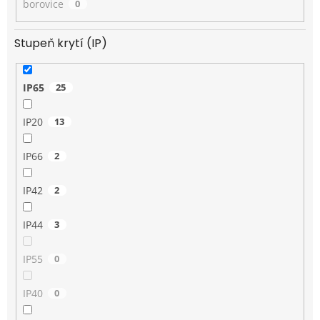
borovice
0
Stupeň krytí (IP)
IP65
25
IP20
13
IP66
2
IP42
2
IP44
3
IP55
0
IP40
0