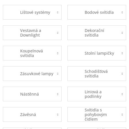
Lištové systémy
Bodové svítidla
Vestavná a
Dekorační
Downlight
svítidla
Koupelnová
Stolní lampičky
svítidla
Schodišťová
Zásuvkové lampy
svítidla
Liniová a
Nástěnná
podlinky
Svítidla s
Závěsná
pohybovým
čidlem