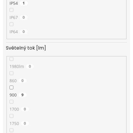
IP54
1
IP67
0
IP64
0
Světelný tok [lm]
1980lm
0
860
0
900
9
1700
0
1750
0