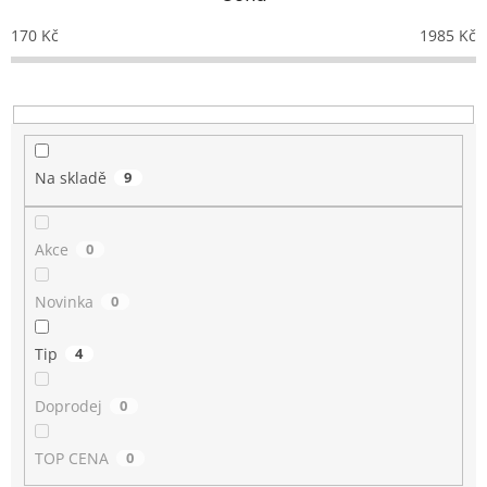
r
o
170
Kč
1985
Kč
d
u
k
t
ů
Na skladě
9
Akce
0
Novinka
0
Tip
4
Doprodej
0
TOP CENA
0