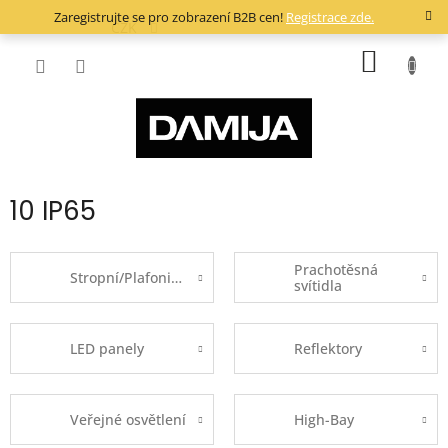
Přejít
Zaregistrujte se pro zobrazení B2B cen!
Registrace zde.
na
CZK
obsah
NÁKUP
KOŠÍK
10 IP65
Prachotěsná
Stropní/Plafoniery
svítidla
LED panely
Reflektory
Veřejné osvětlení
High-Bay