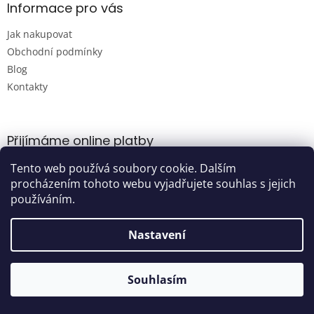
Informace pro vás
Jak nakupovat
Obchodní podmínky
Blog
Kontakty
Přijímáme online platby
Tento web používá soubory cookie. Dalším
procházením tohoto webu vyjadřujete souhlas s jejich
používáním.
Nastavení
Vytvořil Shoptet
Souhlasím
Copyright 2026
Damijashop.cz
. Všechna práva vyhrazena.