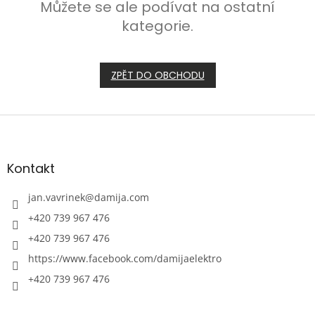
Můžete se ale podívat na ostatní
kategorie.
ZPĚT DO OBCHODU
Z
á
p
a
Kontakt
t
í
jan.vavrinek
@
damija.com
+420 739 967 476
+420 739 967 476
https://www.facebook.com/damijaelektro
+420 739 967 476