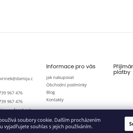
Informace pro vás
Přijímá
platby
Jak nakupovat
avrinek
@
damija.c
Obchodní podmínky
Blog
739 967 476
Kontakty
739 967 476
://www.facebook.
amijaelektro
používá soubory cookie. Dalším procházením
S
739 967 476
 vyjadřujete souhlas s jejich používáním.