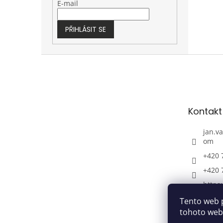
E-mail
PŘIHLÁSIT SE
Z
á
p
a
t
Kontakt
í
jan.v
om
+420 
+420 
https
com/d
Tento web 
+420 
tohoto webu