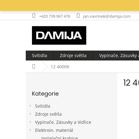
Přejít
na
obsah
+420 739 967 476
jan.vavrinek@damija.com
Svítidla
Zdroje světla
Vypínače, Zásuvky a
Domů
12 4000K
P
12 
o
Přeskočit
s
Kategorie
kategorie
t
r
Svítidla
a
Zdroje světla
n
Vypínače, Zásuvky a Vidlice
n
í
Elektroin. materiál
p
Instalační krabice