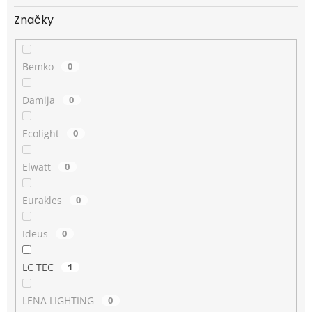
Značky
Bemko
0
Damija
0
Ecolight
0
Elwatt
0
Eurakles
0
Ideus
0
LC TEC
1
LENA LIGHTING
0