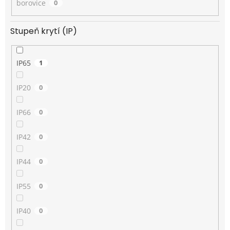
borovice
0
Stupeň krytí (IP)
IP65
1
IP20
0
IP66
0
IP42
0
IP44
0
IP55
0
IP40
0