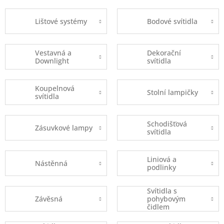
Lištové systémy
Bodové svítidla
Vestavná a
Dekorační
Downlight
svítidla
Koupelnová
Stolní lampičky
svítidla
Schodišťová
Zásuvkové lampy
svítidla
Liniová a
Nástěnná
podlinky
Svítidla s
Závěsná
pohybovým
čidlem