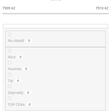
r
o
7909
Kč
7910
Kč
d
u
k
t
ů
Na skladě
0
Akce
0
Novinka
0
Tip
0
Doprodej
0
TOP CENA
0