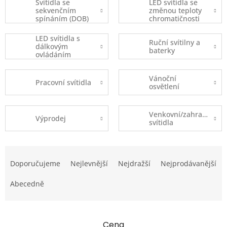
Svítidla se
LED svítidla se
sekvenčním
změnou teploty
spínáním (DOB)
chromatičnosti
LED svítidla s
Ruční svítilny a
dálkovým
baterky
ovládáním
Vánoční
Pracovní svítidla
osvětlení
Venkovní/zahradní
Výprodej
svítidla
Ř
a
Doporučujeme
Nejlevnější
Nejdražší
Nejprodávanější
z
e
Abecedně
n
í
p
Cena