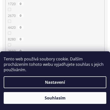
1720
0
2670
0
4420
0
8280
0
2660
0
Tento web používá soubory cookie. Dalším
4430
0
procházením tohoto webu vyjadřujete souhlas s jejich
používáním.
3350
0
Nastavení
80
0
Souhlasím
2210
0
1780
0