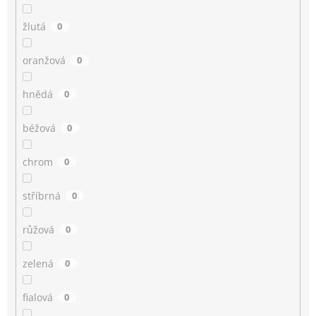
žlutá
0
oranžová
0
hnědá
0
béžová
0
chrom
0
stříbrná
0
růžová
0
zelená
0
fialová
0