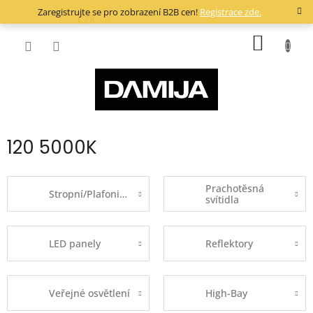
Přejít
Zaregistrujte se pro zobrazení B2B cen!
Registrace zde.
na
CZK
obsah
NÁKUP
KOŠÍK
120 5000K
Prachotěsná
Stropní/Plafoniery
svítidla
LED panely
Reflektory
Veřejné osvětlení
High-Bay