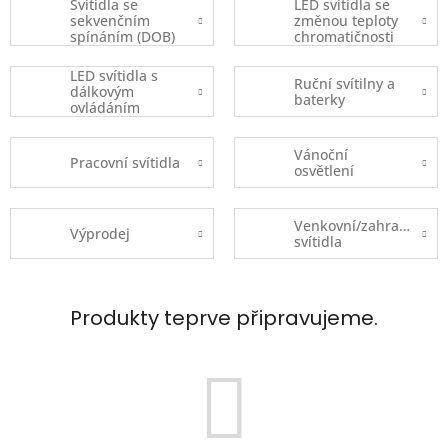
Svítidla se
LED svítidla se
sekvenčním
změnou teploty
spínáním (DOB)
chromatičnosti
LED svítidla s
Ruční svítilny a
dálkovým
baterky
ovládáním
Vánoční
Pracovní svítidla
osvětlení
Venkovní/zahradní
Výprodej
svítidla
Produkty teprve připravujeme.