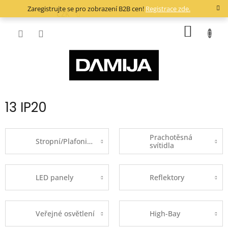
Přejít
Zaregistrujte se pro zobrazení B2B cen!
Registrace zde.
na
CZK
obsah
NÁKUP
KOŠÍK
13 IP20
Prachotěsná
Stropní/Plafoniery
svítidla
LED panely
Reflektory
Veřejné osvětlení
High-Bay