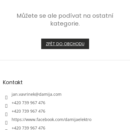
Můžete se ale podívat na ostatní
kategorie.
ZPĚT DO OBCHODU
Z
á
p
a
Kontakt
t
í
jan.vavrinek
@
damija.com
+420 739 967 476
+420 739 967 476
https://www.facebook.com/damijaelektro
+420 739 967 476