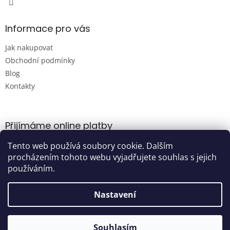
Informace pro vás
Jak nakupovat
Obchodní podmínky
Blog
Kontakty
Přijímáme online platby
Tento web používá soubory cookie. Dalším
procházením tohoto webu vyjadřujete souhlas s jejich
používáním.
Nastavení
Vytvořil Shoptet
Souhlasím
Copyright 2026
Damijashop.cz
. Všechna práva vyhrazena.