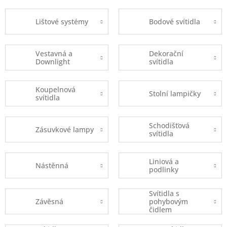
Lištové systémy
Bodové svítidla
Vestavná a
Dekorační
Downlight
svítidla
Koupelnová
Stolní lampičky
svítidla
Schodišťová
Zásuvkové lampy
svítidla
Liniová a
Nástěnná
podlinky
Svítidla s
Závěsná
pohybovým
čidlem