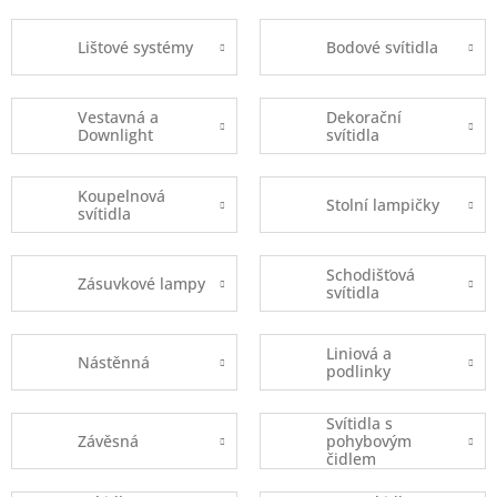
Lištové systémy
Bodové svítidla
Vestavná a
Dekorační
Downlight
svítidla
Koupelnová
Stolní lampičky
svítidla
Schodišťová
Zásuvkové lampy
svítidla
Liniová a
Nástěnná
podlinky
Svítidla s
Závěsná
pohybovým
čidlem