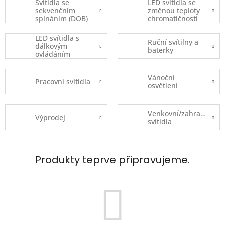
Svítidla se
LED svítidla se
sekvenčním
změnou teploty
spínáním (DOB)
chromatičnosti
LED svítidla s
Ruční svítilny a
dálkovým
baterky
ovládáním
Vánoční
Pracovní svítidla
osvětlení
Venkovní/zahradní
Výprodej
svítidla
Produkty teprve připravujeme.