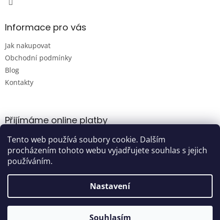
Informace pro vás
Jak nakupovat
Obchodní podmínky
Blog
Kontakty
Přijímáme online platby
Tento web používá soubory cookie. Dalším
procházením tohoto webu vyjadřujete souhlas s jejich
používáním.
Nastavení
Vytvořil Shoptet
Souhlasím
Copyright 2026
Damijashop.cz
. Všechna práva vyhrazena.