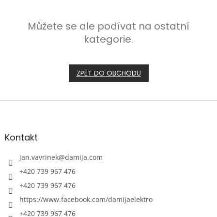
Můžete se ale podívat na ostatní
kategorie.
ZPĚT DO OBCHODU
Z
á
p
a
Kontakt
t
í
jan.vavrinek
@
damija.com
+420 739 967 476
+420 739 967 476
https://www.facebook.com/damijaelektro
+420 739 967 476