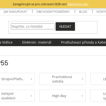
Zaregistrujte se pro zobrazení B2B cen!
Registrace zde.
JAK NAKUPOVAT
OBCHODNÍ PODMÍNKY
BLOG
KONT
HLEDAT
 Vidlice
Elektroin. materiál
Prodlužovací přívody a Kabe
P55
Prachotěsná
Stropní/Plafoniery
L
svítidla
Veřejné
L
High-Bay
osvětlení
s