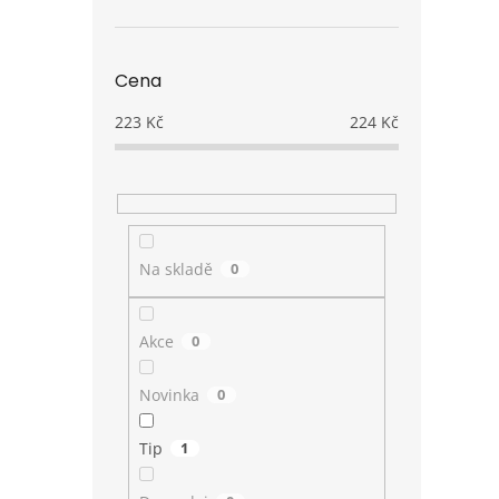
Cena
223
Kč
224
Kč
Na skladě
0
Akce
0
Novinka
0
Tip
1