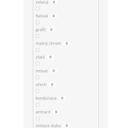
zelená
0
fialová
0
grafit
0
matný chrom
0
zlatá
0
mosaz
0
ořech
0
kombinace
0
antracit
0
imitace dubu
0