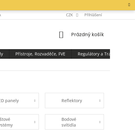
AKTY
CZK
Přihlášení
NÁKUPNÍ
Prázdný košík
KOŠÍK
ly
Přístroje, Rozvaděče, FVE
Regulátory a Transformátor
ED panely
Reflektory
ištové
Bodové
ystémy
svítidla