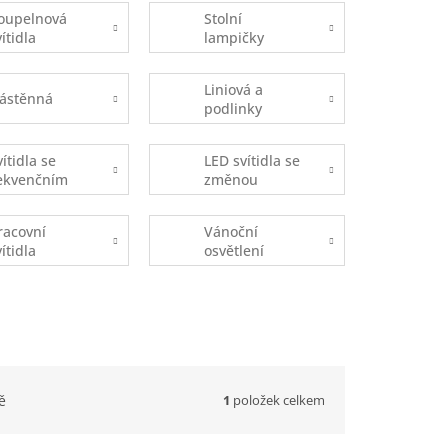
oupelnová
Stolní
vítidla
lampičky
Liniová a
ástěnná
podlinky
vítidla se
LED svítidla se
ekvenčním
změnou
pínáním
teploty
DOB)
chromatičnosti
racovní
Vánoční
vítidla
osvětlení
1
položek celkem
ě