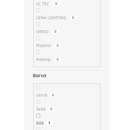
LC TEC
0
LENA LIGHTING
0
ORNO
0
Plastrol
0
Polamp
0
Barva
černá
0
šedá
0
bílá
1