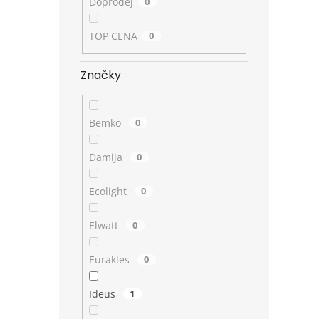
Doprodej
0
TOP CENA
0
Značky
Bemko
0
Damija
0
Ecolight
0
Elwatt
0
Eurakles
0
Ideus
1