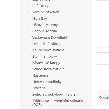
a
Reflektory
n
Veřejné osvětlení
e
High-Bay
l
Lištové systémy
Bodové svítidla
Vestavná a Downlight
Dekorační svítidla
Koupelnová svítidla
Stolní lampičky
Zásuvkové lampy
Schodišťová svítidla
Nástěnná
Liniová a podlinky
Závěsná
Ř
Svítidla s pohybovým čidlem
a
Dopo
Svítidla se sekvenčním spínáním
z
(DOB)
e