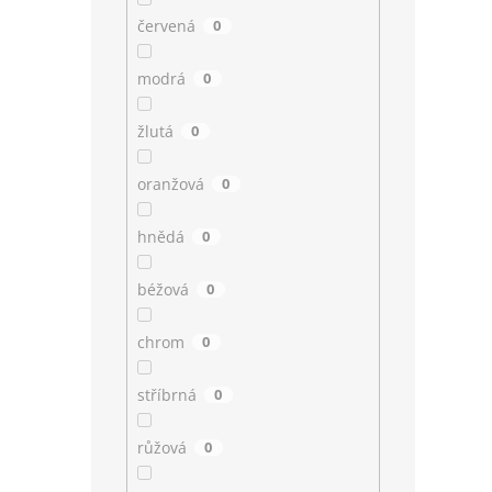
červená
0
modrá
0
žlutá
0
oranžová
0
hnědá
0
béžová
0
chrom
0
stříbrná
0
růžová
0