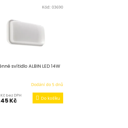
Kód:
03690
ěnné svítidlo ALBIN LED 14W
Dodání do 5 dnů
7 Kč bez DPH
Do košíku
,45 Kč
O
v
l