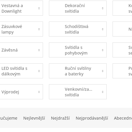
Vestavná a
Dekorační
K
Downlight
svítidla
s
Zásuvkové
Schodišťová
N
lampy
svítidla
Svítidla s
S
Závěsná
pohybovým
s
čidlem
s
(
LED svítidla s
Ruční svítilny
P
dálkovým
a baterky
s
ovládáním
Venkovní/zahradní
Výprodej
svítidla
ručujeme
Nejlevnější
Nejdražší
Nejprodávanější
Abecedn