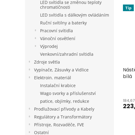
LED svítidla se změnou teploty
V
n
chromatičnosti
Tip
ý
í
LED svítidla s dálkovým ovládáním
p
p
Ruční svítilny a baterky
i
r
s
o
Pracovní svítidla
p
d
Vánoční osvětlení
r
u
Výprodej
o
k
Venkovní/zahradní svítidla
d
t
Zdroje světla
u
ů
Nást
k
Vypínače, Zásuvky a Vidlice
bílá
t
Elektroin. materiál
ů
Instalační krabice
Wago svorky a příslušenství
184,6
patice, objímky, redukce
223
Prodlužovací přívody a Kabely
Regulátory a Transformátory
Přístroje, Rozvaděče, FVE
Ostatní