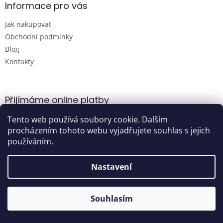
Informace pro vás
Jak nakupovat
Obchodní podmínky
Blog
Kontakty
Přijímáme online platby
Tento web používá soubory cookie. Dalším
procházením tohoto webu vyjadřujete souhlas s jejich
používáním.
Nastavení
Vytvořil Shoptet
Souhlasím
Copyright 2026
Damijashop.cz
. Všechna práva vyhrazena.