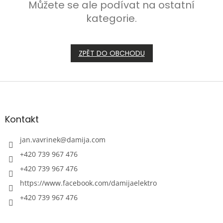
Můžete se ale podívat na ostatní
kategorie.
ZPĚT DO OBCHODU
Z
á
p
a
Kontakt
t
í
jan.vavrinek
@
damija.com
+420 739 967 476
+420 739 967 476
https://www.facebook.com/damijaelektro
+420 739 967 476