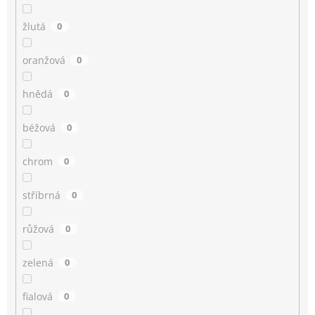
žlutá
0
oranžová
0
hnědá
0
béžová
0
chrom
0
stříbrná
0
růžová
0
zelená
0
fialová
0