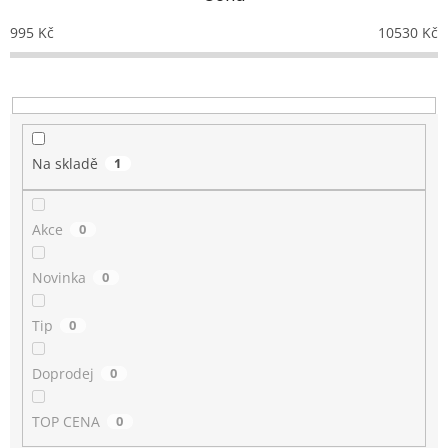
r
o
995
Kč
10530
Kč
d
u
k
t
ů
Na skladě
1
Akce
0
Novinka
0
Tip
0
Doprodej
0
TOP CENA
0