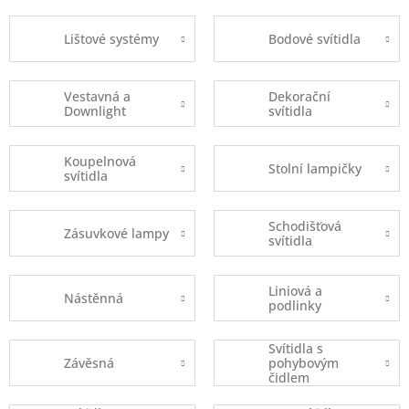
Lištové systémy
Bodové svítidla
Vestavná a
Dekorační
Downlight
svítidla
Koupelnová
Stolní lampičky
svítidla
Schodišťová
Zásuvkové lampy
svítidla
Liniová a
Nástěnná
podlinky
Svítidla s
Závěsná
pohybovým
čidlem