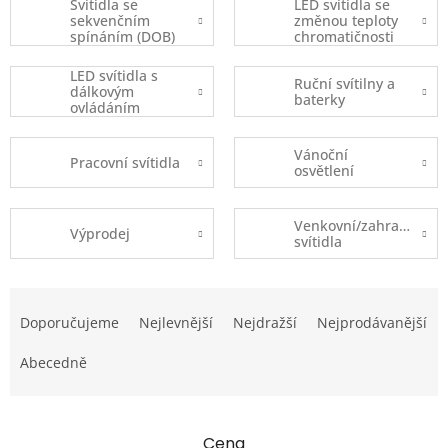
Svítidla se
LED svítidla se
sekvenčním
změnou teploty
spínáním (DOB)
chromatičnosti
LED svítidla s
Ruční svítilny a
dálkovým
baterky
ovládáním
Vánoční
Pracovní svítidla
osvětlení
Venkovní/zahradní
Výprodej
svítidla
Ř
a
Doporučujeme
Nejlevnější
Nejdražší
Nejprodávanější
z
e
Abecedně
n
í
p
Cena