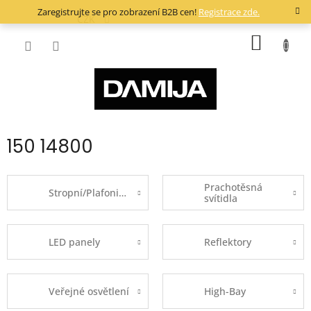
Přejít
Zaregistrujte se pro zobrazení B2B cen!
Registrace zde.
na
CZK
obsah
NÁKUP
KOŠÍK
150 14800
Prachotěsná
Stropní/Plafoniery
svítidla
LED panely
Reflektory
Veřejné osvětlení
High-Bay