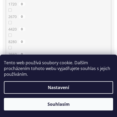
1720
0
2670
0
4420
0
8280
0
2660
0
Tento web používá soubory cookie. Dalším
4430
0
procházením tohoto webu vyjadřujete souhlas s jejich
používáním.
3350
0
Nastavení
80
0
Souhlasím
2210
0
1780
0