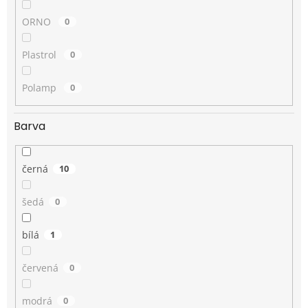
ORNO
0
Plastrol
0
Polamp
0
Barva
černá
10
šedá
0
bílá
1
červená
0
modrá
0