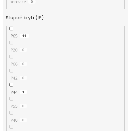
borovice
0
Stupeň krytí (IP)
IP65
11
IP20
0
IP66
0
IP42
0
IP44
1
IP55
0
IP40
0