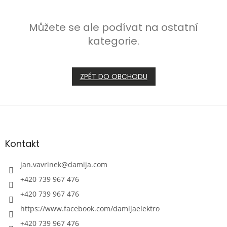
Můžete se ale podívat na ostatní
kategorie.
ZPĚT DO OBCHODU
Z
á
p
a
Kontakt
t
í
jan.vavrinek
@
damija.com
+420 739 967 476
+420 739 967 476
https://www.facebook.com/damijaelektro
+420 739 967 476