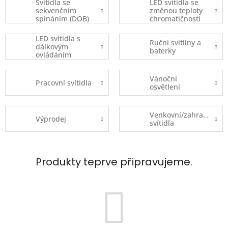
Svítidla se
LED svítidla se
sekvenčním
změnou teploty
spínáním (DOB)
chromatičnosti
LED svítidla s
Ruční svítilny a
dálkovým
baterky
ovládáním
Vánoční
Pracovní svítidla
osvětlení
Venkovní/zahradní
Výprodej
svítidla
Produkty teprve připravujeme.