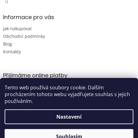
Informace pro vás
Jak nakupovat
Obchodní podmínky
Blog
Kontakty
Přijímáme online platby
Tento web používá soubory cookie. Dalším
procházením tohoto webu vyjadřujete souhlas s jejich
používáním.
Nastavení
Vytvořil Shoptet
Souhlasím
Copyright 2026
Damijashop.cz
. Všechna práva vyhrazena.