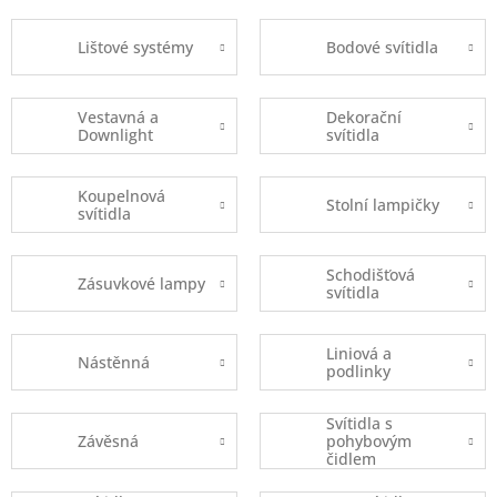
Lištové systémy
Bodové svítidla
Vestavná a
Dekorační
Downlight
svítidla
Koupelnová
Stolní lampičky
svítidla
Schodišťová
Zásuvkové lampy
svítidla
Liniová a
Nástěnná
podlinky
Svítidla s
Závěsná
pohybovým
čidlem