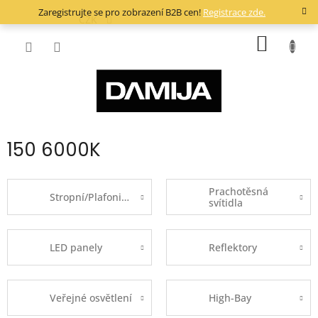
Přejít
Zaregistrujte se pro zobrazení B2B cen!
Registrace zde.
na
CZK
obsah
NÁKUP
KOŠÍK
150 6000K
Prachotěsná
Stropní/Plafoniery
svítidla
LED panely
Reflektory
Veřejné osvětlení
High-Bay