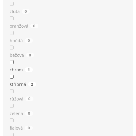
žlutá
0
oranžová
0
hnědá
0
béžová
0
chrom
1
stříbrná
2
růžová
0
zelená
0
fialová
0