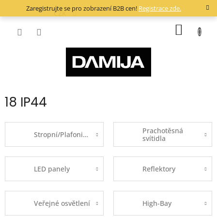
Přejít
Zaregistrujte se pro zobrazení B2B cen!
Registrace zde.
na
CZK
obsah
NÁKUP
KOŠÍK
18 IP44
Prachotěsná
Stropní/Plafoniery
svítidla
LED panely
Reflektory
Veřejné osvětlení
High-Bay