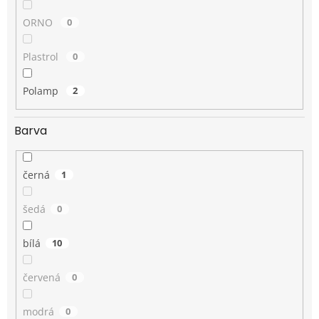
ORNO
0
Plastrol
0
Polamp
2
Barva
černá
1
šedá
0
bílá
10
červená
0
modrá
0