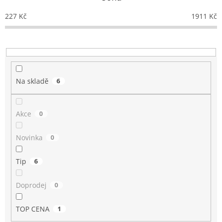
r
o
227
Kč
1911
Kč
d
u
k
t
ů
Na skladě
6
Akce
0
Novinka
0
Tip
6
Doprodej
0
TOP CENA
1