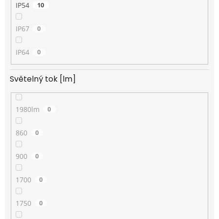
IP54
10
IP67
0
IP64
0
Světelný tok [lm]
1980lm
0
860
0
900
0
1700
0
1750
0