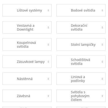
Lištové systémy
Bodové svítidla
Vestavná a
Dekorační
Downlight
svítidla
Koupelnová
Stolní lampičky
svítidla
Schodišťová
Zásuvkové lampy
svítidla
Liniová a
Nástěnná
podlinky
Svítidla s
Závěsná
pohybovým
čidlem