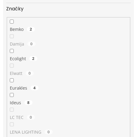
Značky
Bemko
2
Damija
0
Ecolight
2
Elwatt
0
Eurakles
4
Ideus
8
LC TEC
0
LENA LIGHTING
0