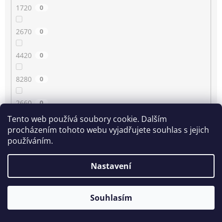
1720
0
2670
0
4420
0
8280
0
2660
0
Tento web používá soubory cookie. Dalším
4430
0
procházením tohoto webu vyjadřujete souhlas s jejich
používáním.
3350
0
Nastavení
80
0
Souhlasím
2210
0
1780
0