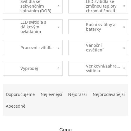
Svítidla se
LED svítidla se
sekvenčním
změnou teploty
spínáním (DOB)
chromatičnosti
LED svítidla s
Ruční svítilny a
dálkovým
baterky
ovládáním
Vánoční
Pracovní svítidla
osvětlení
Venkovní/zahradní
Výprodej
svítidla
Ř
a
Doporučujeme
Nejlevnější
Nejdražší
Nejprodávanější
z
e
Abecedně
n
í
p
Cena