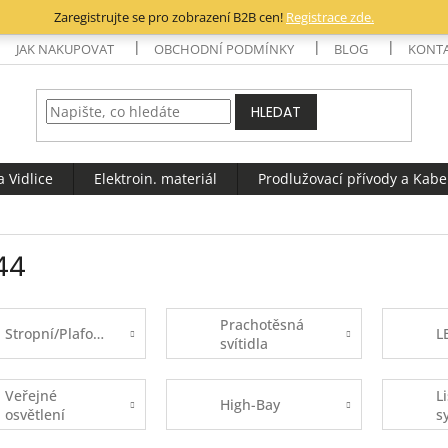
Zaregistrujte se pro zobrazení B2B cen!
Registrace zde.
JAK NAKUPOVAT
OBCHODNÍ PODMÍNKY
BLOG
KONT
HLEDAT
 Vidlice
Elektroin. materiál
Prodlužovací přívody a Kabe
P44
Prachotěsná
Stropní/Plafoniery
L
svítidla
Veřejné
L
High-Bay
osvětlení
s