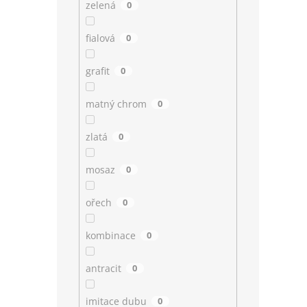
zelená
0
fialová
0
grafit
0
matný chrom
0
zlatá
0
mosaz
0
ořech
0
kombinace
0
antracit
0
imitace dubu
0