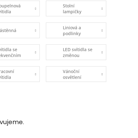
oupelnová
Stolní
vítidla
lampičky
Liniová a
ástěnná
podlinky
vítidla se
LED svítidla se
ekvenčním
změnou
pínáním
teploty
DOB)
chromatičnosti
racovní
Vánoční
vítidla
osvětlení
avujeme.