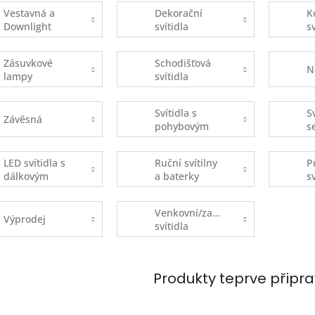
Vestavná a
Dekorační
K
Downlight
svítidla
s
Zásuvkové
Schodišťová
N
lampy
svítidla
Svítidla s
S
Závěsná
pohybovým
s
čidlem
s
(
LED svítidla s
Ruční svítilny
P
dálkovým
a baterky
s
ovládáním
Venkovní/zahradní
Výprodej
svítidla
Produkty teprve připr