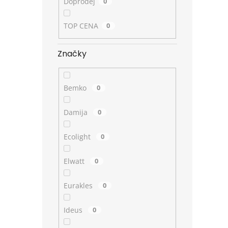
Doprodej
0
TOP CENA
0
Značky
Bemko
0
Damija
0
Ecolight
0
Elwatt
0
Eurakles
0
Ideus
0