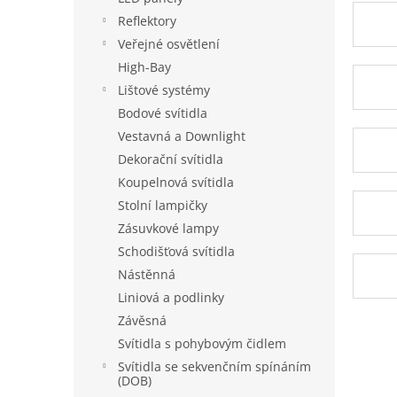
a
Reflektory
n
Veřejné osvětlení
e
High-Bay
l
Lištové systémy
Bodové svítidla
Vestavná a Downlight
Dekorační svítidla
Koupelnová svítidla
Stolní lampičky
Zásuvkové lampy
Schodišťová svítidla
Nástěnná
Liniová a podlinky
Závěsná
Svítidla s pohybovým čidlem
Svítidla se sekvenčním spínáním
(DOB)