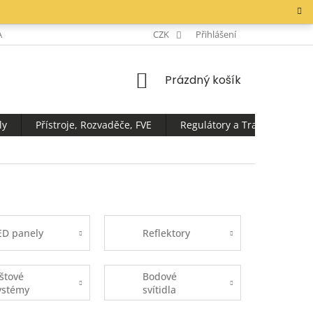
AKTY
CZK
Přihlášení
NÁKUPNÍ
Prázdný košík
KOŠÍK
ly
Přístroje, Rozvaděče, FVE
Regulátory a Transformátor
ED panely
Reflektory
ištové
Bodové
ystémy
svítidla