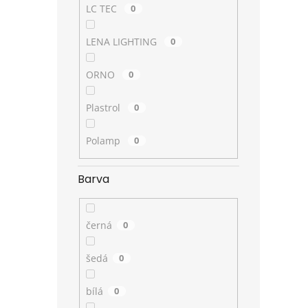
LC TEC
0
LENA LIGHTING
0
ORNO
0
Plastrol
0
Polamp
0
Barva
černá
0
šedá
0
bílá
0