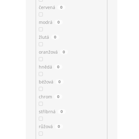
červená
0
modrá
0
žlutá
0
oranžová
0
hnědá
0
béžová
0
chrom
0
stříbrná
0
růžová
0