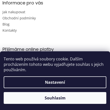
Informace pro vás
Jak nakupovat
Obchodní podmínky
Blog
Kontakty
Přijímáme online platby
Tento web používá soubory cookie. Dalším
procházením tohoto webu vyjadřujete souhlas s jejich
používáním.
Nastavení
Vytvořil Shoptet
Souhlasím
Copyright 2026
Damijashop.cz
. Všechna práva vyhrazena.