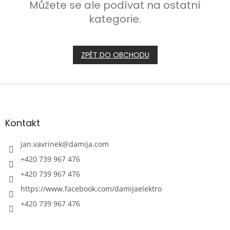
Můžete se ale podívat na ostatní
kategorie.
ZPĚT DO OBCHODU
Z
á
p
a
Kontakt
t
í
jan.vavrinek
@
damija.com
+420 739 967 476
+420 739 967 476
https://www.facebook.com/damijaelektro
+420 739 967 476