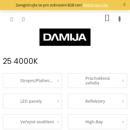
Přejít
Zaregistrujte se pro zobrazení B2B cen!
Registrace zde.
na
CZK
obsah
NÁKUP
KOŠÍK
25 4000K
Prachotěsná
Stropní/Plafoniery
svítidla
LED panely
Reflektory
Veřejné osvětlení
High-Bay