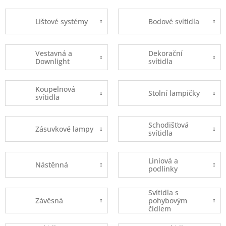
Lištové systémy
Bodové svítidla
Vestavná a
Dekorační
Downlight
svítidla
Koupelnová
Stolní lampičky
svítidla
Schodišťová
Zásuvkové lampy
svítidla
Liniová a
Nástěnná
podlinky
Svítidla s
Závěsná
pohybovým
čidlem