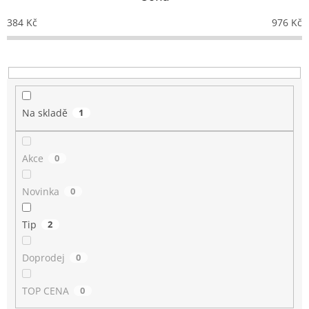
r
o
384
Kč
976
Kč
d
u
k
t
ů
Na skladě
1
Akce
0
Novinka
0
Tip
2
Doprodej
0
TOP CENA
0