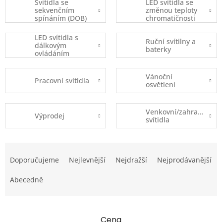
Svítidla se
LED svítidla se
sekvenčním
změnou teploty
spínáním (DOB)
chromatičnosti
LED svítidla s
Ruční svítilny a
dálkovým
baterky
ovládáním
Vánoční
Pracovní svítidla
osvětlení
Venkovní/zahradní
Výprodej
svítidla
Ř
a
Doporučujeme
Nejlevnější
Nejdražší
Nejprodávanější
z
e
Abecedně
n
í
p
Cena