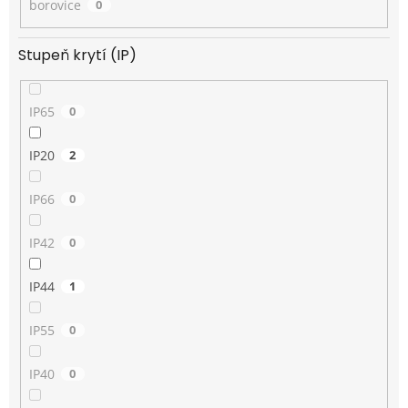
borovice
0
Stupeň krytí (IP)
IP65
0
IP20
2
IP66
0
IP42
0
IP44
1
IP55
0
IP40
0