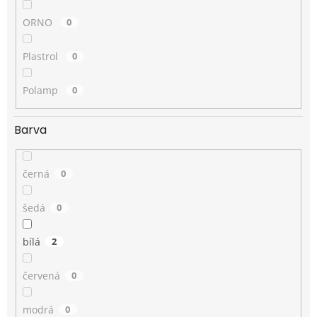
ORNO
0
Plastrol
0
Polamp
0
Barva
černá
0
šedá
0
bílá
2
červená
0
modrá
0