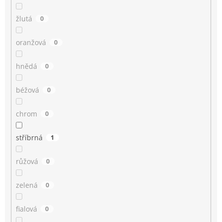
žlutá
0
oranžová
0
hnědá
0
béžová
0
chrom
0
stříbrná
1
růžová
0
zelená
0
fialová
0