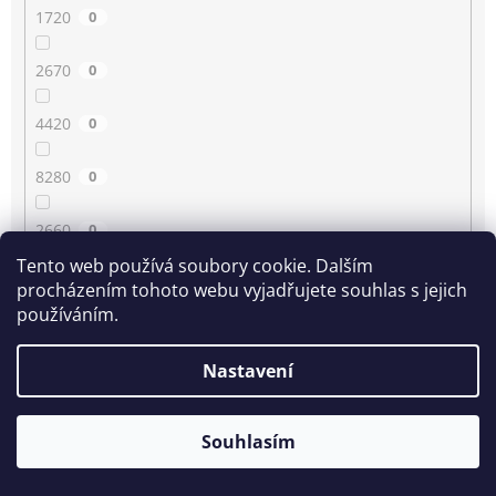
1720
0
2670
0
4420
0
8280
0
2660
0
Tento web používá soubory cookie. Dalším
4430
0
procházením tohoto webu vyjadřujete souhlas s jejich
používáním.
3350
0
Nastavení
80
0
Souhlasím
2210
0
1780
0