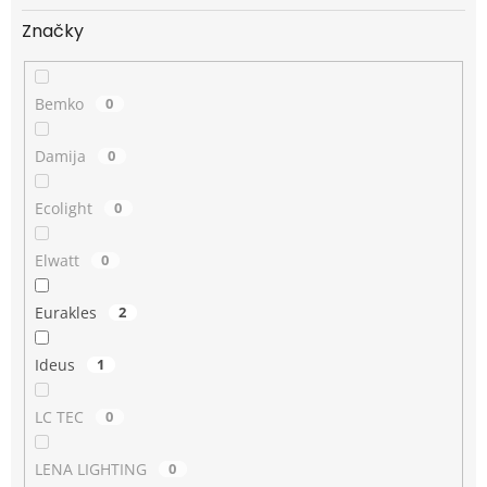
Značky
Bemko
0
Damija
0
Ecolight
0
Elwatt
0
Eurakles
2
Ideus
1
LC TEC
0
LENA LIGHTING
0