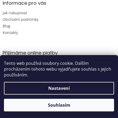
Informace pro vás
Jak nakupovat
Obchodní podmínky
Blog
Kontakty
Přijímáme online platby
Tento web používá soubory cookie. Dalším
procházením tohoto webu vyjadřujete souhlas s jejich
používáním.
Nastavení
Vytvořil Shoptet
Souhlasím
Copyright 2026
Damijashop.cz
. Všechna práva vyhrazena.