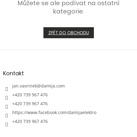
Můžete se ale podívat na ostatní
kategorie.
ZPĚT DO OBCHODU
Z
á
p
a
Kontakt
t
í
jan.vavrinek
@
damija.com
+420 739 967 476
+420 739 967 476
https://www.facebook.com/damijaelektro
+420 739 967 476