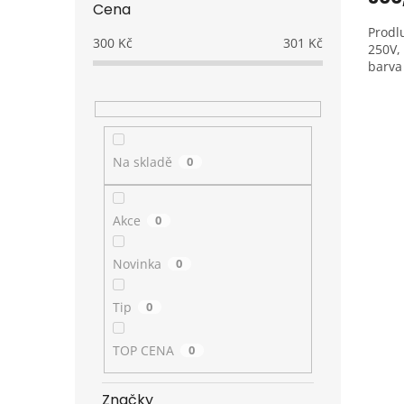
Cena
Prodl
300
Kč
301
Kč
250V,
barva 
Na skladě
0
Akce
0
Novinka
0
Tip
0
TOP CENA
0
Značky