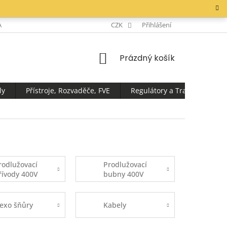
AKTY
CZK
Přihlášení
NÁKUPNÍ
Prázdný košík
KOŠÍK
ly
Přístroje, Rozvaděče, FVE
Regulátory a Transformátor
rodlužovací
Prodlužovací
řívody 400V
bubny 400V
lexo šňůry
Kabely