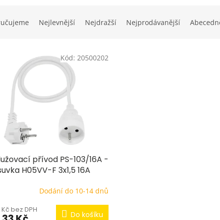
ručujeme
Nejlevnější
Nejdražší
Nejprodávanější
Abecedn
Kód:
20500202
lužovací přívod PS-103/16A -
suvka H05VV-F 3x1,5 16A
 3m bílá
Dodání do 10-14 dnů
1 Kč bez DPH
Do košíku
,33 Kč