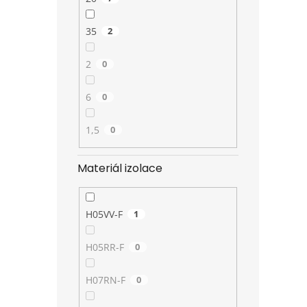
35
2
2
0
6
0
1,5
0
Materiál izolace
H05VV-F
1
H05RR-F
0
H07RN-F
0