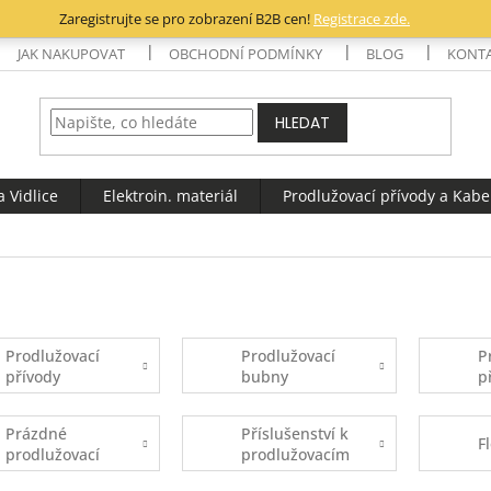
Zaregistrujte se pro zobrazení B2B cen!
Registrace zde.
JAK NAKUPOVAT
OBCHODNÍ PODMÍNKY
BLOG
KONT
HLEDAT
 Vidlice
Elektroin. materiál
Prodlužovací přívody a Kabe
Prodlužovací
Prodlužovací
P
přívody
bubny
p
Prázdné
Příslušenství k
F
prodlužovací
prodlužovacím
bubny
bubnům