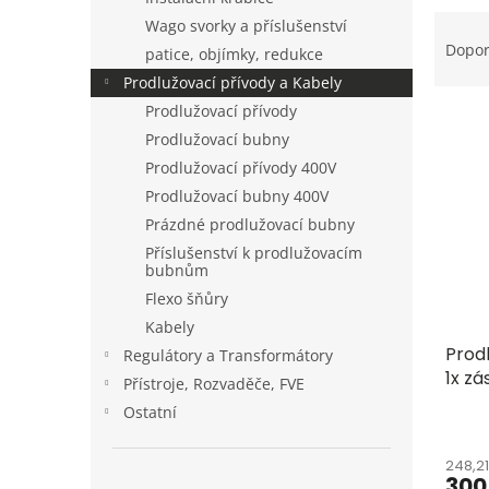
a
Ř
Wago svorky a příslušenství
n
a
Dopo
patice, objímky, redukce
e
z
Prodlužovací přívody a Kabely
l
e
Prodlužovací přívody
V
n
ý
í
Prodlužovací bubny
p
p
Prodlužovací přívody 400V
i
r
Prodlužovací bubny 400V
s
o
Prázdné prodlužovací bubny
p
d
Příslušenství k prodlužovacím
r
u
bubnům
o
k
Flexo šňůry
d
t
Kabely
u
ů
Prod
k
Regulátory a Transformátory
1x zá
t
Přístroje, Rozvaděče, FVE
250V
ů
Ostatní
248,2
300