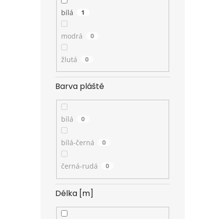
bílá
1
modrá
0
žlutá
0
Barva pláště
bílá
0
bílá-černá
0
černá-rudá
0
Délka [m]