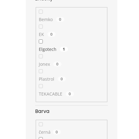
Bemko
0
EK
0
Elgotech
1
Jonex
0
Plastrol
0
TEKACABLE
0
Barva
černá
0