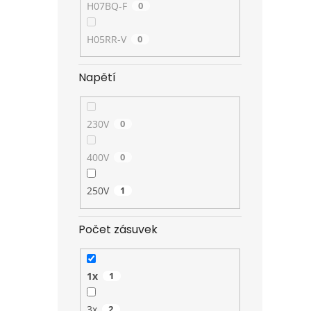
H07BQ-F
0
H05RR-V
0
Napětí
230V
0
400V
0
250V
1
Počet zásuvek
1x
1
3x
2