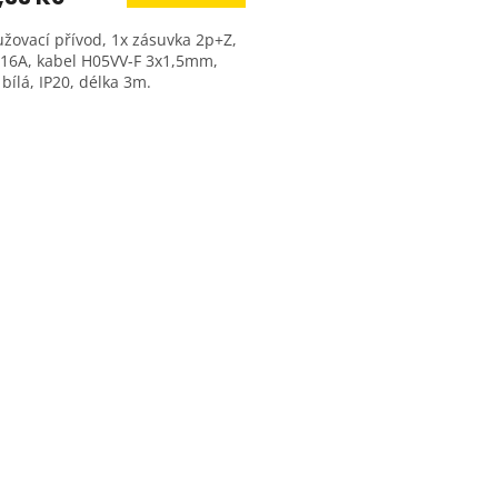
užovací přívod, 1x zásuvka 2p+Z,
 16A, kabel H05VV-F 3x1,5mm,
bílá, IP20, délka 3m.
O
v
l
á
d
a
c
í
p
r
v
k
y
v
ý
p
i
s