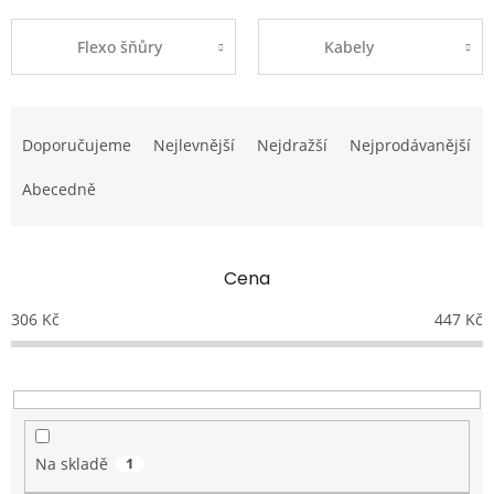
Flexo šňůry
Kabely
Ř
a
Doporučujeme
Nejlevnější
Nejdražší
Nejprodávanější
z
e
Abecedně
n
í
p
Cena
r
o
306
Kč
447
Kč
d
u
k
t
ů
Na skladě
1