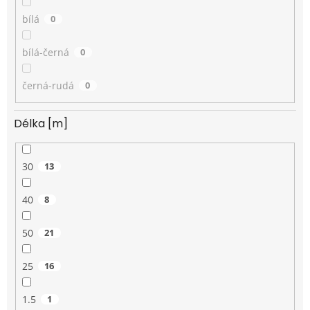
bílá
0
bílá-černá
0
černá-rudá
0
Délka [m]
30
13
40
8
50
21
25
16
1.5
1