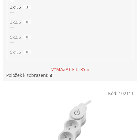
3x1,5
3
3x2,5
0
5x2,5
0
5x1,5
0
VYMAZAT FILTRY
Položek k zobrazení:
3
V
Kód:
102111
ý
p
i
s
p
r
o