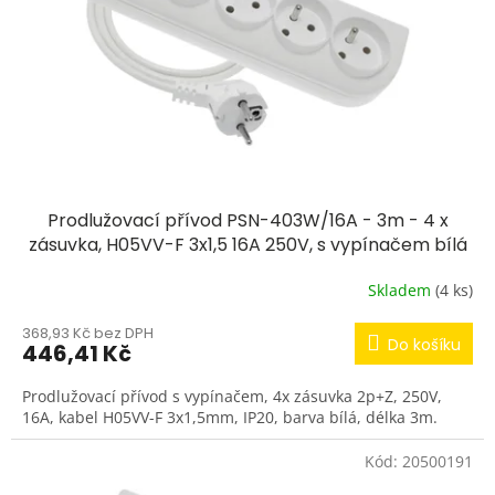
Prodlužovací přívod PSN-403W/16A - 3m - 4 x
zásuvka, H05VV-F 3x1,5 16A 250V, s vypínačem bílá
Skladem
(4 ks)
368,93 Kč bez DPH
Do košíku
446,41 Kč
Prodlužovací přívod s vypínačem, 4x zásuvka 2p+Z, 250V,
16A, kabel H05VV-F 3x1,5mm, IP20, barva bílá, délka 3m.
Kód:
20500191