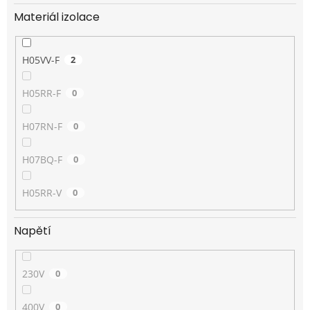
Materiál izolace
H05VV-F
2
H05RR-F
0
H07RN-F
0
H07BQ-F
0
H05RR-V
0
Napětí
230V
0
400V
0