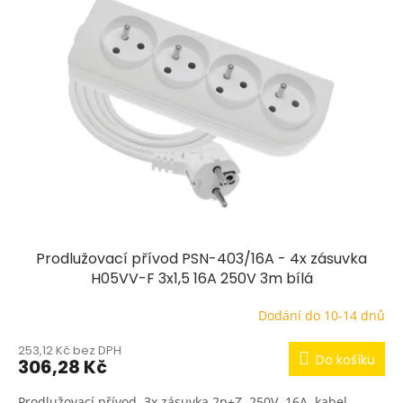
Prodlužovací přívod PSN-403/16A - 4x zásuvka
H05VV-F 3x1,5 16A 250V 3m bílá
Dodání do 10-14 dnů
253,12 Kč bez DPH
Do košíku
306,28 Kč
Prodlužovací přívod, 3x zásuvka 2p+Z, 250V, 16A, kabel