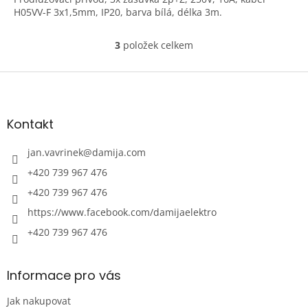
H05VV-F 3x1,5mm, IP20, barva bílá, délka 3m.
3
položek celkem
O
v
l
Z
á
á
d
p
a
a
Kontakt
c
t
í
í
jan.vavrinek
@
damija.com
p
r
+420 739 967 476
v
+420 739 967 476
k
y
https://www.facebook.com/damijaelektro
v
ý
+420 739 967 476
p
i
s
Informace pro vás
u
Jak nakupovat