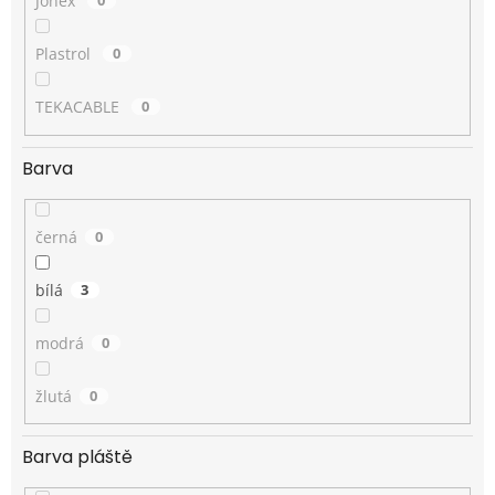
Jonex
0
Plastrol
0
TEKACABLE
0
Barva
černá
0
bílá
3
modrá
0
žlutá
0
Barva pláště