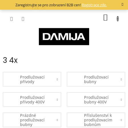
Přejít
Zaregistrujte se pro zobrazení B2B cen!
Registrace zde.
na
CZK
obsah
NÁKUP
KOŠÍK
3 4x
Prodlužovací
Prodlužovací
přívody
bubny
Prodlužovací
Prodlužovací
přívody 400V
bubny 400V
Prázdné
Příslušenství k
prodlužovací
prodlužovacím
bubny
bubnům