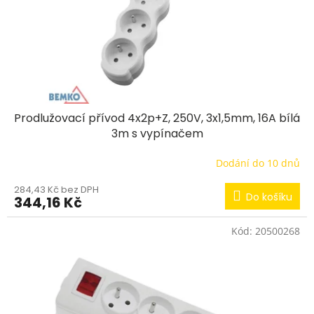
d
u
k
t
ů
Prodlužovací přívod 4x2p+Z, 250V, 3x1,5mm, 16A bílá
3m s vypínačem
Dodání do 10 dnů
284,43 Kč bez DPH
Do košíku
344,16 Kč
Kód:
20500268