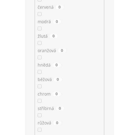
červená
0
modrá
0
žlutá
0
oranžová
0
hnědá
0
béžová
0
chrom
0
stříbrná
0
růžová
0