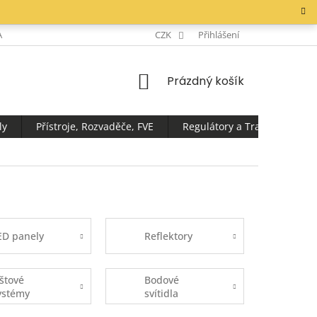
AKTY
CZK
Přihlášení
NÁKUPNÍ
Prázdný košík
KOŠÍK
ly
Přístroje, Rozvaděče, FVE
Regulátory a Transformátor
ED panely
Reflektory
ištové
Bodové
ystémy
svítidla