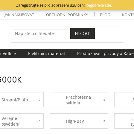
Zaregistrujte se pro zobrazení B2B cen!
Registrace zde.
JAK NAKUPOVAT
OBCHODNÍ PODMÍNKY
BLOG
KONT
HLEDAT
 Vidlice
Elektroin. materiál
Prodlužovací přívody a Kabe
6000K
Prachotěsná
Stropní/Plafoniery
L
svítidla
Veřejné
L
High-Bay
osvětlení
s