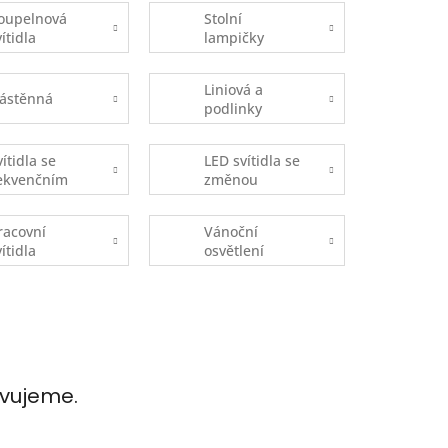
oupelnová
Stolní
vítidla
lampičky
Liniová a
ástěnná
podlinky
vítidla se
LED svítidla se
ekvenčním
změnou
pínáním
teploty
DOB)
chromatičnosti
racovní
Vánoční
vítidla
osvětlení
avujeme.