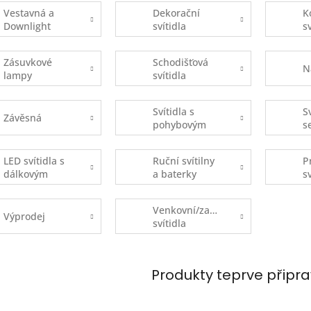
Vestavná a
Dekorační
K
Downlight
svítidla
s
Zásuvkové
Schodišťová
N
lampy
svítidla
Svítidla s
S
Závěsná
pohybovým
s
čidlem
s
(
LED svítidla s
Ruční svítilny
P
dálkovým
a baterky
s
ovládáním
Venkovní/zahradní
Výprodej
svítidla
Produkty teprve připr