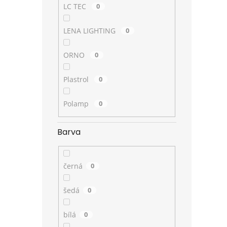
LC TEC
0
LENA LIGHTING
0
ORNO
0
Plastrol
0
Polamp
0
Barva
černá
0
šedá
0
bílá
0