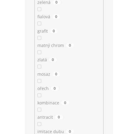
zelená
0
fialová
0
grafit
0
matný chrom
0
zlatá
0
mosaz
0
ořech
0
kombinace
0
antracit
0
imitace dubu
0