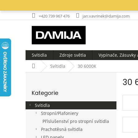
Přejít
na
obsah
+420 739 967 476
jan.vavrinek@damija.com
Svítidla
Zdroje světla
Vypínače, Zásuvky a
Domů
Svítidla
30 6000K
P
30 
o
Přeskočit
s
Kategorie
kategorie
t
r
Svítidla
a
Stropní/Plafoniery
n
Příslušenství pro stropní svítidla
n
í
Prachotěsná svítidla
p
LED panely