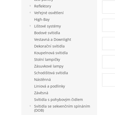
a
Reflektory
n
Veřejné osvětlení
e
High-Bay
l
Lištové systémy
Bodové svítidla
Vestavná a Downlight
Dekorační svítidla
Koupelnová svítidla
Stolní lampičky
Zásuvkové lampy
Schodišťová svítidla
Nástěnná
Liniová a podlinky
Závěsná
Svítidla s pohybovým čidlem
Svítidla se sekvenčním spínáním
(DOB)