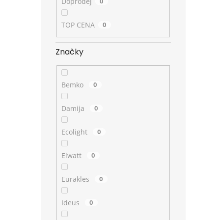
Doprodej
0
TOP CENA
0
Značky
Bemko
0
Damija
0
Ecolight
0
Elwatt
0
Eurakles
0
Ideus
0