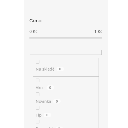
Cena
0
Kč
1
Kč
Na skladě
0
Akce
0
Novinka
0
Tip
0