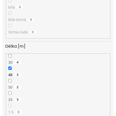
bílá
0
bílá-černá
0
černá-rudá
0
Délka [m]
30
4
40
3
50
2
25
3
1.5
0