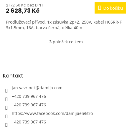
2 172,50 Kč bez DPH
Do košíku
2 628,73 Kč
Prodlužovací přívod, 1x zásuvka 2p+Z, 250V, kabel H05RR-F
3x1,5mm, 16A, barva černá, délka 40m
3
položek celkem
O
v
l
Z
á
á
d
p
a
a
Kontakt
c
t
í
í
jan.vavrinek
@
damija.com
p
r
+420 739 967 476
v
+420 739 967 476
k
y
https://www.facebook.com/damijaelektro
v
ý
+420 739 967 476
p