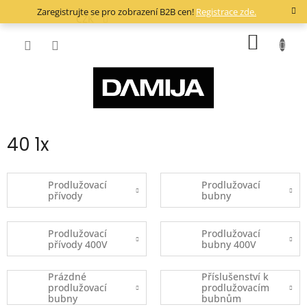
Přejít
Zaregistrujte se pro zobrazení B2B cen!
Registrace zde.
na
CZK
obsah
NÁKUP
KOŠÍK
40 1x
Prodlužovací
Prodlužovací
přívody
bubny
Prodlužovací
Prodlužovací
přívody 400V
bubny 400V
Prázdné
Příslušenství k
prodlužovací
prodlužovacím
bubny
bubnům