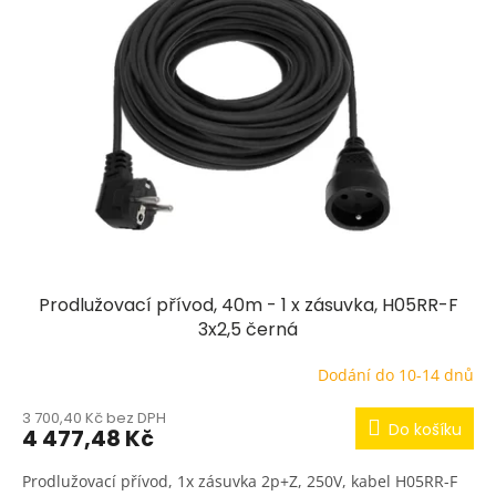
Prodlužovací přívod, 40m - 1 x zásuvka, H05RR-F
3x2,5 černá
Dodání do 10-14 dnů
3 700,40 Kč bez DPH
Do košíku
4 477,48 Kč
Prodlužovací přívod, 1x zásuvka 2p+Z, 250V, kabel H05RR-F