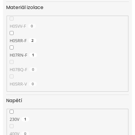
Materiál izolace
H05VV-F
0
H05RR-F
2
H07RN-F
1
H07BQ-F
0
H05RR-V
0
Napětí
230V
1
400V
0