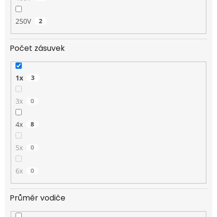
250V
2
Počet zásuvek
1x
3
3x
0
4x
8
5x
0
6x
0
Průměr vodiče