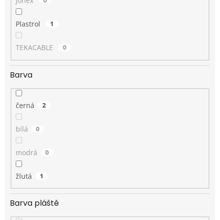
Jonex
0
Plastrol
1
TEKACABLE
0
Barva
černá
2
bílá
0
modrá
0
žlutá
1
Barva pláště