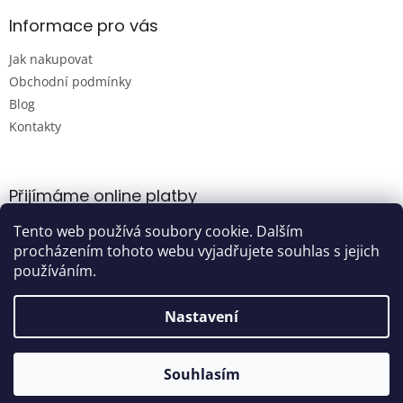
i
s
Informace pro vás
u
Jak nakupovat
Obchodní podmínky
Blog
Kontakty
Přijímáme online platby
Tento web používá soubory cookie. Dalším
procházením tohoto webu vyjadřujete souhlas s jejich
používáním.
Nastavení
Vytvořil Shoptet
Souhlasím
Copyright 2026
Damijashop.cz
. Všechna práva vyhrazena.