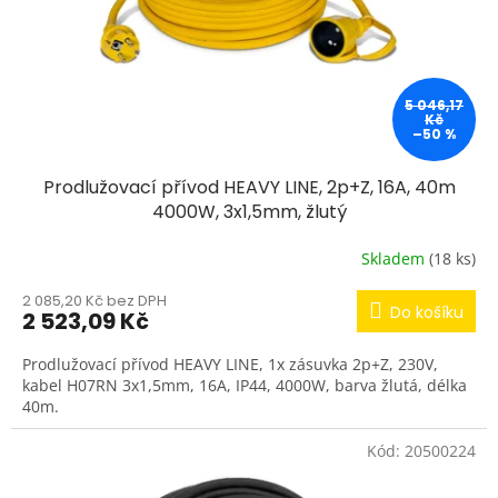
d
u
k
t
5 046,17
ů
Kč
–50 %
Prodlužovací přívod HEAVY LINE, 2p+Z, 16A, 40m
4000W, 3x1,5mm, žlutý
Skladem
(18 ks)
2 085,20 Kč bez DPH
Do košíku
2 523,09 Kč
Prodlužovací přívod HEAVY LINE, 1x zásuvka 2p+Z, 230V,
kabel H07RN 3x1,5mm, 16A, IP44, 4000W, barva žlutá, délka
40m.
Kód:
20500224