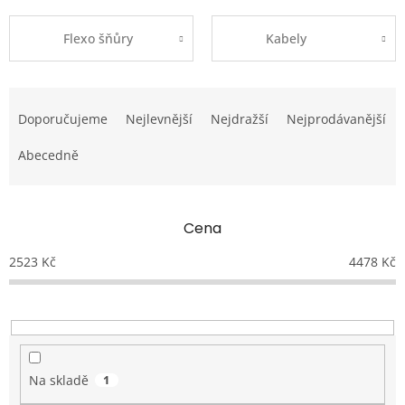
Flexo šňůry
Kabely
Ř
a
Doporučujeme
Nejlevnější
Nejdražší
Nejprodávanější
z
e
Abecedně
n
í
p
Cena
r
o
2523
Kč
4478
Kč
d
u
k
t
ů
Na skladě
1