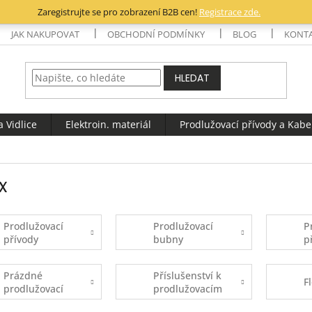
Zaregistrujte se pro zobrazení B2B cen!
Registrace zde.
JAK NAKUPOVAT
OBCHODNÍ PODMÍNKY
BLOG
KONT
HLEDAT
 Vidlice
Elektroin. materiál
Prodlužovací přívody a Kabe
x
Prodlužovací
Prodlužovací
P
přívody
bubny
p
Prázdné
Příslušenství k
F
prodlužovací
prodlužovacím
bubny
bubnům