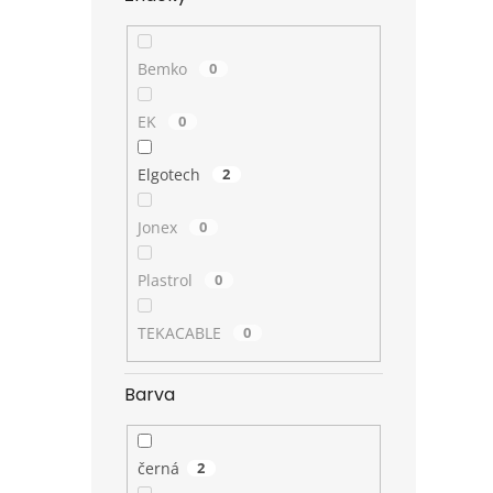
Bemko
0
EK
0
Elgotech
2
Jonex
0
Plastrol
0
TEKACABLE
0
Barva
černá
2