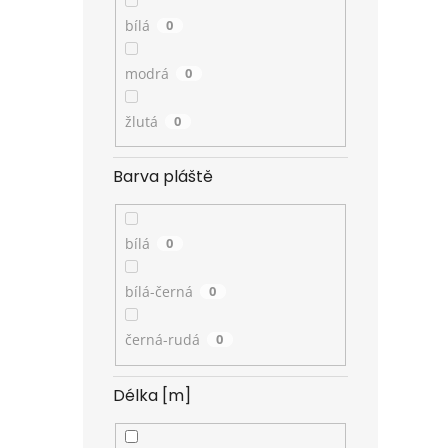
bílá
0
modrá
0
žlutá
0
Barva pláště
bílá
0
bílá-černá
0
černá-rudá
0
Délka [m]