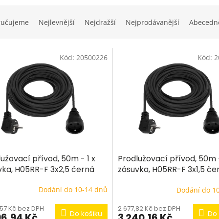
ručujeme
Nejlevnější
Nejdražší
Nejprodávanější
Abecedn
Kód:
20500226
Kód:
2
užovací přívod, 50m - 1 x
Prodlužovací přívod, 50m -
vka, H05RR-F 3x2,5 černá
zásuvka, H05RR-F 3x1,5 če
Dodání do 10-14 dnů
Dodání do 1
,57 Kč bez DPH
2 677,82 Kč bez DPH
Do košíku
Do 
96,94 Kč
3 240,16 Kč