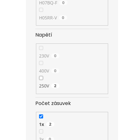
H07BQ-F
0
H05RR-V
0
Napětí
230V
0
400V
0
250V
2
Počet zásuvek
1x
2
3x
0