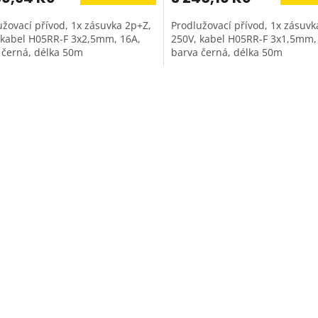
užovací přívod, 1x zásuvka 2p+Z,
Prodlužovací přívod, 1x zásuvk
 kabel H05RR-F 3x2,5mm, 16A,
250V, kabel H05RR-F 3x1,5mm,
 černá, délka 50m
barva černá, délka 50m
O
v
l
á
d
a
c
í
p
r
v
k
y
v
ý
p
i
s