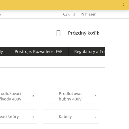
AKTY
CZK
Přihlášení
NÁKUPNÍ
Prázdný košík
KOŠÍK
ly
Přístroje, Rozvaděče, FVE
Regulátory a Transformátor
rodlužovací
Prodlužovací
řívody 400V
bubny 400V
lexo šňůry
Kabely