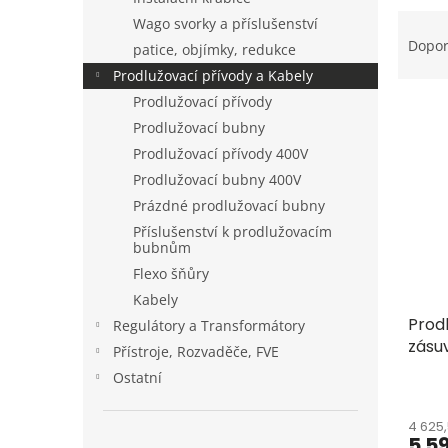
a
Ř
Wago svorky a příslušenství
n
a
Dopo
patice, objímky, redukce
e
z
Prodlužovací přívody a Kabely
l
e
Prodlužovací přívody
V
n
ý
í
Prodlužovací bubny
p
p
Prodlužovací přívody 400V
i
r
Prodlužovací bubny 400V
s
o
Prázdné prodlužovací bubny
p
d
Příslušenství k prodlužovacím
r
u
bubnům
o
k
Flexo šňůry
d
t
Kabely
u
ů
Prodl
k
Regulátory a Transformátory
zásu
t
Přístroje, Rozvaděče, FVE
ů
Ostatní
4 625
5 5