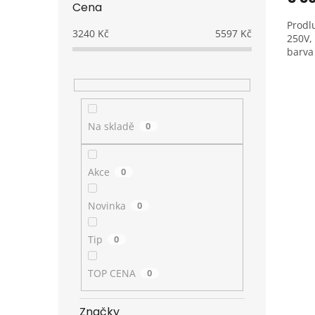
Cena
Prodl
3240
Kč
5597
Kč
250V,
barva
Na skladě
0
Akce
0
Novinka
0
Tip
0
TOP CENA
0
Značky