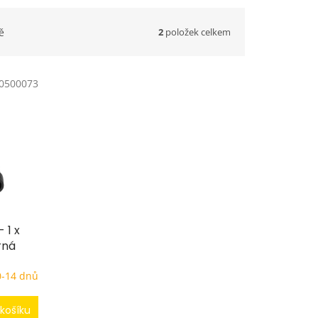
2
položek celkem
ě
0500073
 1 x
rná
0-14 dnů
košíku