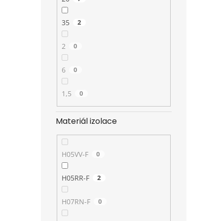
35
2
2
0
6
0
1,5
0
Materiál izolace
H05VV-F
0
H05RR-F
2
H07RN-F
0