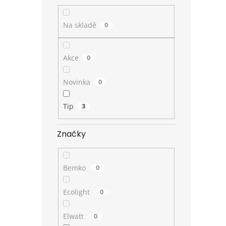
Na skladě
0
Akce
0
Novinka
0
Tip
3
Značky
Bemko
0
Ecolight
0
Elwatt
0