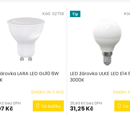
Kód:
02758
Kó
Tip
žárovka LARA LED GU10 6W
LED žárovka ULKE LED E14
K
3000K
Dodání do 5 dnů
Dodání 
 Kč bez DPH
25,83 Kč bez DPH
Do košíku
Do 
07 Kč
31,25 Kč
O
v