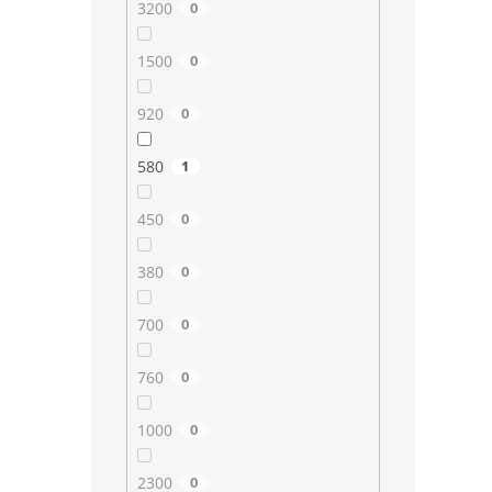
3200
0
1500
0
920
0
580
1
450
0
380
0
700
0
760
0
1000
0
2300
0