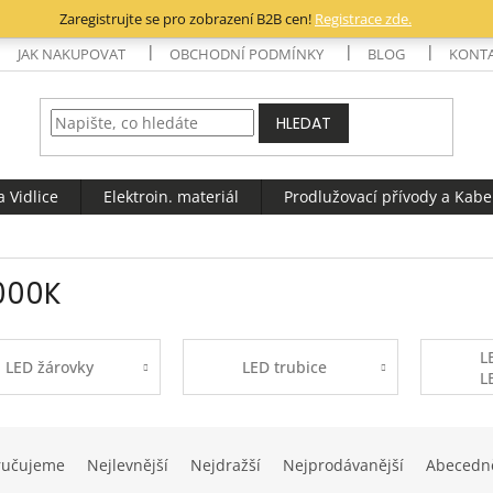
Zaregistrujte se pro zobrazení B2B cen!
Registrace zde.
JAK NAKUPOVAT
OBCHODNÍ PODMÍNKY
BLOG
KONT
HLEDAT
 Vidlice
Elektroin. materiál
Prodlužovací přívody a Kabe
000K
L
LED žárovky
LED trubice
L
p
ručujeme
Nejlevnější
Nejdražší
Nejprodávanější
Abecedn