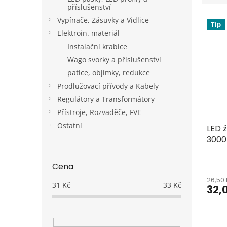
e
a
příslušenství
V
n
n
Vypínače, Zásuvky a Vidlice
Tip
ý
í
e
Elektroin. materiál
p
p
l
Instalační krabice
i
r
Wago svorky a příslušenství
s
o
p
d
patice, objímky, redukce
r
u
Prodlužovací přívody a Kabely
o
k
Regulátory a Transformátory
d
t
Přístroje, Rozvaděče, FVE
u
ů
Ostatní
LED 
k
3000
t
ů
Cena
26,50
31
Kč
33
Kč
32,