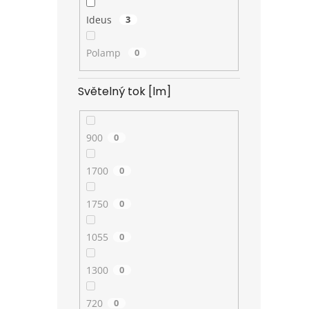
Ideus
3
Polamp
0
Světelný tok [lm]
900
0
1700
0
1750
0
1055
0
1300
0
720
0