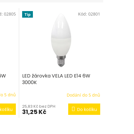
d:
02805
Kód:
02801
Tip
 6W
LED žárovka VELA LED E14 6W
3000K
do 5 dnů
Dodání do 5 dnů
25,83 Kč bez DPH
košíku
Do košíku
31,25 Kč