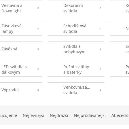
Vestavná a
Dekorační
K
Downlight
svítidla
s
Zásuvkové
Schodišťová
N
lampy
svítidla
Svítidla s
S
Závěsná
pohybovým
s
čidlem
s
(
LED svítidla s
Ruční svítilny
P
dálkovým
a baterky
s
ovládáním
Venkovní/zahradní
Výprodej
svítidla
ručujeme
Nejlevnější
Nejdražší
Nejprodávanější
Abecedn