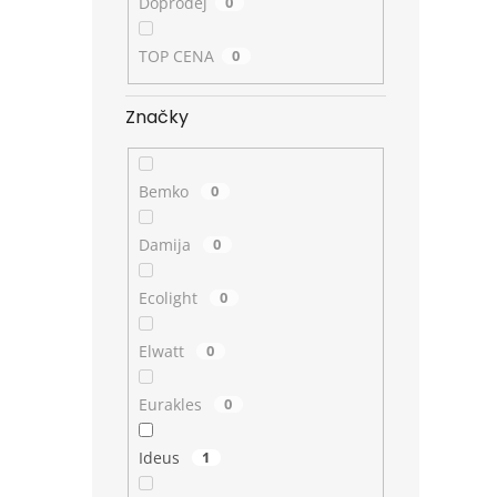
Doprodej
0
TOP CENA
0
Značky
Bemko
0
Damija
0
Ecolight
0
Elwatt
0
Eurakles
0
Ideus
1