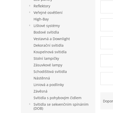
a
Reflektory
n
Veřejné osvětlení
e
High-Bay
l
Lištové systémy
Bodové svítidla
Vestavná a Downlight
Dekorační svítidla
Koupelnová svítidla
Stolní lampičky
Zásuvkové lampy
Schodišťová svítidla
Nástěnná
Liniová a podlinky
Závěsná
Ř
Svítidla s pohybovým čidlem
a
Dopo
Svítidla se sekvenčním spínáním
z
(DOB)
e