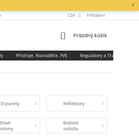
AKTY
CZK
Přihlášení
NÁKUPNÍ
Prázdný košík
KOŠÍK
ly
Přístroje, Rozvaděče, FVE
Regulátory a Transformátor
ED panely
Reflektory
ištové
Bodové
ystémy
svítidla