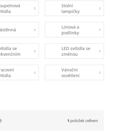
oupelnová
Stolní
vítidla
lampičky
Liniová a
ástěnná
podlinky
vítidla se
LED svítidla se
ekvenčním
změnou
pínáním
teploty
DOB)
chromatičnosti
racovní
Vánoční
vítidla
osvětlení
1
položek celkem
ě