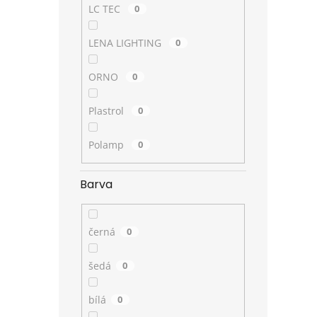
LC TEC
0
LENA LIGHTING
0
ORNO
0
Plastrol
0
Polamp
0
Barva
černá
0
šedá
0
bílá
0