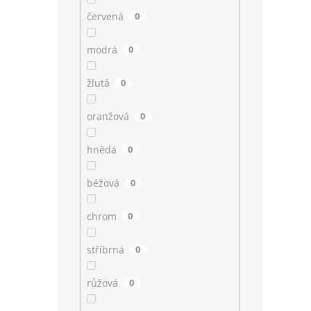
červená
0
modrá
0
žlutá
0
oranžová
0
hnědá
0
béžová
0
chrom
0
stříbrná
0
růžová
0