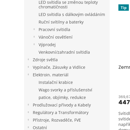
LED svítidla se změnou teploty
V
n
chromatičnosti
Tip
ý
í
LED svítidla s dálkovým ovládáním
p
p
Ruční svítilny a baterky
i
r
s
o
Pracovní svítidla
p
d
Vánoční osvětlení
r
u
Výprodej
o
k
Venkovní/zahradní svítidla
d
t
Zdroje světla
u
ů
Zemn
k
Vypínače, Zásuvky a Vidlice
t
Elektroin. materiál
ů
Instalační krabice
Wago svorky a příslušenství
369,6
patice, objímky, redukce
447
Prodlužovací přívody a Kabely
Regulátory a Transformátory
Svíti
svítid
Přístroje, Rozvaděče, FVE
napří
Ostatní
dom