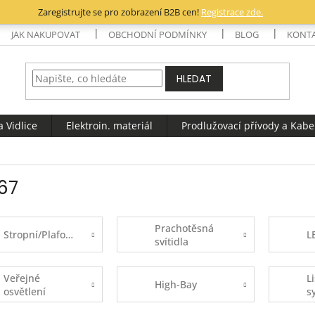
Zaregistrujte se pro zobrazení B2B cen!
Registrace zde.
JAK NAKUPOVAT
OBCHODNÍ PODMÍNKY
BLOG
KONT
HLEDAT
 Vidlice
Elektroin. materiál
Prodlužovací přívody a Kabe
P67
Prachotěsná
Stropní/Plafoniery
L
svítidla
Veřejné
L
High-Bay
osvětlení
s