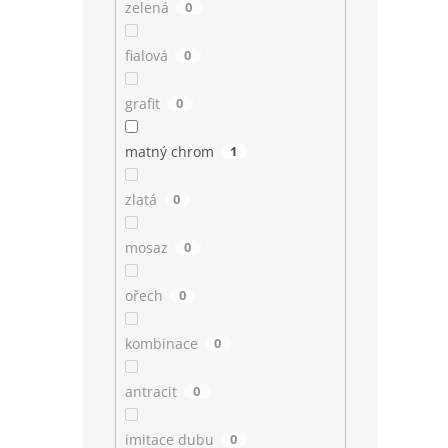
zelená
0
fialová
0
grafit
0
matný chrom
1
zlatá
0
mosaz
0
ořech
0
kombinace
0
antracit
0
imitace dubu
0