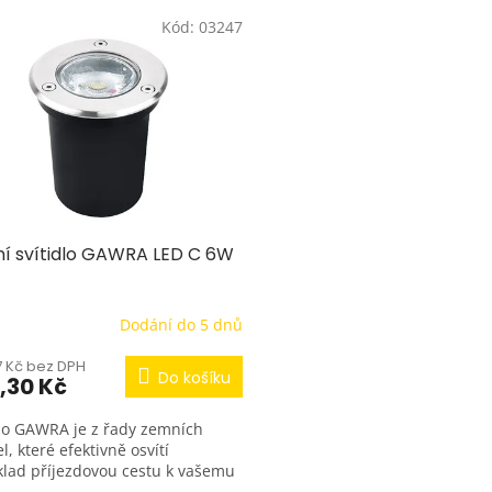
Kód:
03247
í svítidlo GAWRA LED C 6W
Dodání do 5 dnů
7 Kč bez DPH
Do košíku
,30 Kč
dlo GAWRA je z řady zemních
el, které efektivně osvítí
klad příjezdovou cestu k vašemu
u.