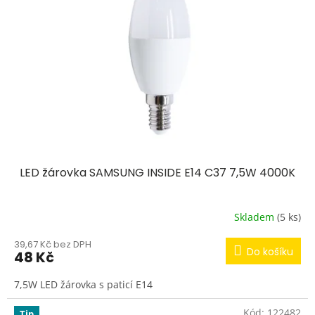
s
p
r
o
d
u
k
t
ů
LED žárovka SAMSUNG INSIDE E14 C37 7,5W 4000K
Skladem
(5 ks)
39,67 Kč bez DPH
Do košíku
48 Kč
7,5W LED žárovka s paticí E14
Kód:
122482
Tip