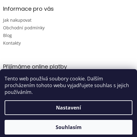
i
s
Informace pro vás
u
Jak nakupovat
Obchodní podmínky
Blog
Kontakty
Přijímáme online platby
Tento web používá soubory cookie. Dalším
procházením tohoto webu vyjadřujete souhlas s jejich
používáním.
Nastavení
Vytvořil Shoptet
Souhlasím
Copyright 2026
Damijashop.cz
. Všechna práva vyhrazena.