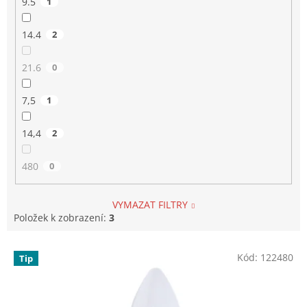
9.5
1
14.4
2
21.6
0
7,5
1
14,4
2
480
0
VYMAZAT FILTRY
Položek k zobrazení:
3
V
Kód:
122480
Tip
ý
p
i