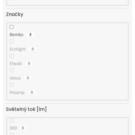
Značky
Bemko
3
Ecolight
0
Elwatt
0
Ideus
0
Polamp
0
Světelný tok [lm]
900
0