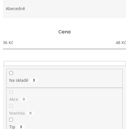
z
e
Abecedně
n
í
p
Cena
r
o
36
Kč
48
Kč
d
u
k
t
ů
Na skladě
3
Akce
0
Novinka
0
Tip
3