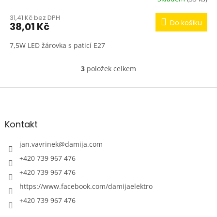
31,41 Kč bez DPH
Do košíku
38,01 Kč
7,5W LED žárovka s paticí E27
3
položek celkem
O
v
l
Z
á
á
d
p
a
a
Kontakt
c
t
í
í
jan.vavrinek
@
damija.com
p
r
+420 739 967 476
v
+420 739 967 476
k
y
https://www.facebook.com/damijaelektro
v
ý
+420 739 967 476
p