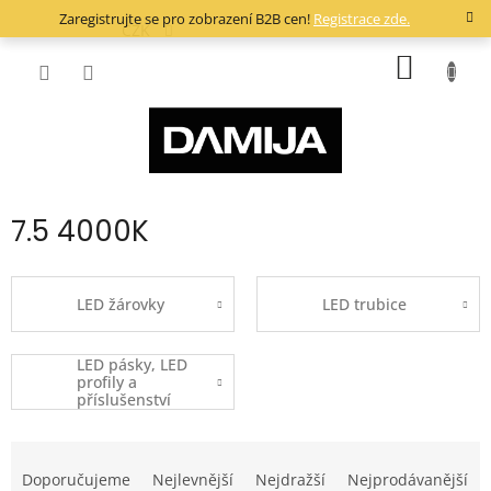
Přejít
Zaregistrujte se pro zobrazení B2B cen!
Registrace zde.
na
CZK
obsah
NÁKUP
KOŠÍK
7.5 4000K
LED žárovky
LED trubice
LED pásky, LED
profily a
příslušenství
Ř
a
Doporučujeme
Nejlevnější
Nejdražší
Nejprodávanější