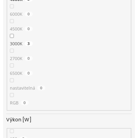
6000K
0
4500K
0
3000K
3
2700K
0
6500K
0
nastavitelná
0
RGB
0
Výkon [W]