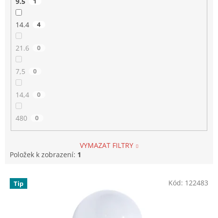
9.5
1
14.4
4
21.6
0
7,5
0
14,4
0
480
0
VYMAZAT FILTRY
Položek k zobrazení:
1
V
Kód:
122483
Tip
ý
p
i