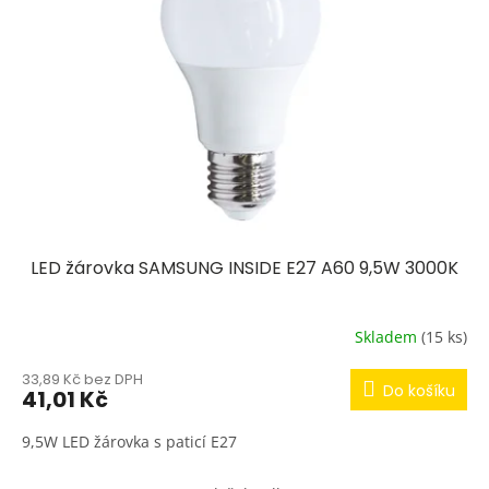
s
p
r
o
d
u
k
t
ů
LED žárovka SAMSUNG INSIDE E27 A60 9,5W 3000K
Skladem
(15 ks)
33,89 Kč bez DPH
Do košíku
41,01 Kč
9,5W LED žárovka s paticí E27