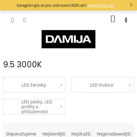
Přejít
Zaregistrujte se pro zobrazení B2B cen!
Registrace zde.
na
CZK
obsah
NÁKUP
KOŠÍK
9.5 3000K
LED žárovky
LED trubice
LED pásky, LED
profily a
příslušenství
Ř
a
Doporučujeme
Nejlevnější
Nejdražší
Nejprodávanější