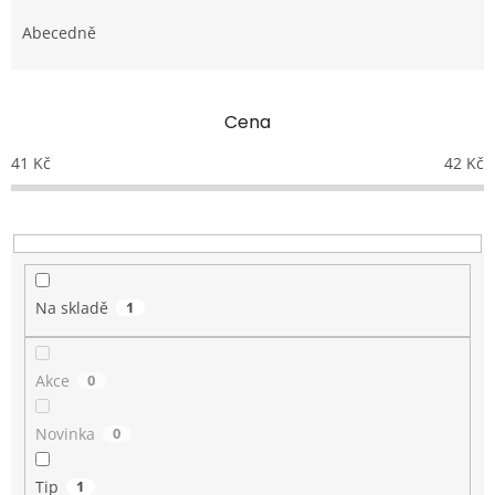
z
e
Abecedně
n
í
p
Cena
r
o
41
Kč
42
Kč
d
u
k
t
ů
Na skladě
1
Akce
0
Novinka
0
Tip
1