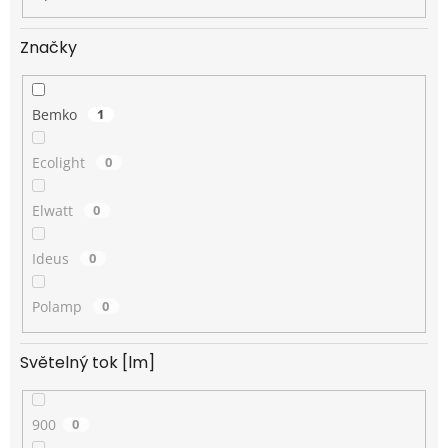
Značky
Bemko
1
Ecolight
0
Elwatt
0
Ideus
0
Polamp
0
Světelný tok [lm]
900
0