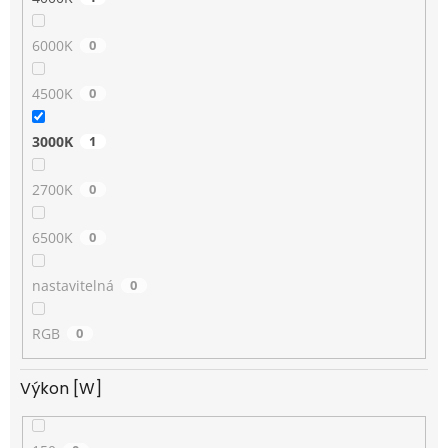
6000K
0
4500K
0
3000K
1
2700K
0
6500K
0
nastavitelná
0
RGB
0
Výkon [W]