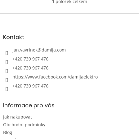
1
položek celkem
O
v
l
Z
á
á
d
p
a
a
Kontakt
c
t
í
í
jan.vavrinek
@
damija.com
p
r
+420 739 967 476
v
+420 739 967 476
k
y
https://www.facebook.com/damijaelektro
v
ý
+420 739 967 476
p
i
s
Informace pro vás
u
Jak nakupovat
Obchodní podmínky
Blog