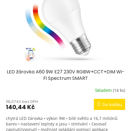
s
p
r
o
d
u
k
t
ů
LED žárovka A60 9W E27 230V RGBW+CCT+DIM Wi-
Fi Spectrum SMART
Skladem
(14 ks)
116,07 Kč bez DPH
Do košíku
140,44 Kč
chytrá LED žárovka • výkon 9W • bílé světlo a 16,7 miliónů
barev • nastavení teploty a jasu • stmívání • časovač
zapnutí/vypnutí • možnost ovládání pomocí aplikace