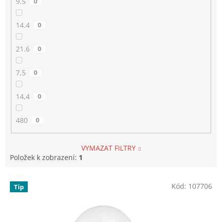
9.5
0
14.4
0
21.6
0
7,5
0
14,4
0
480
0
VYMAZAT FILTRY
Položek k zobrazení:
1
V
Kód:
107706
Tip
ý
p
i