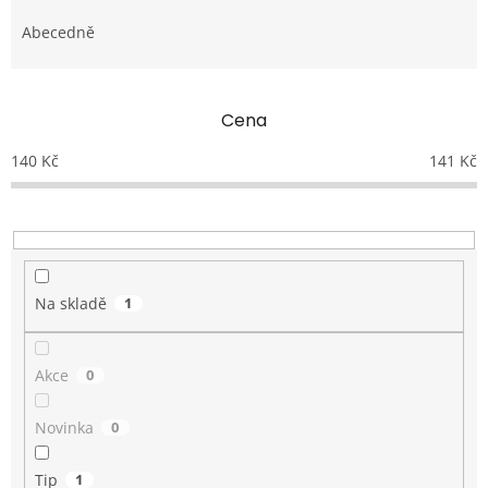
z
e
Abecedně
n
í
p
Cena
r
o
140
Kč
141
Kč
d
u
k
t
ů
Na skladě
1
Akce
0
Novinka
0
Tip
1