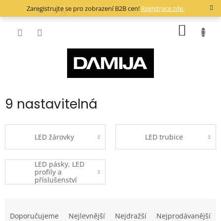
Přejít
Zaregistrujte se pro zobrazení B2B cen!
Registrace zde.
na
CZK
obsah
NÁKUP
KOŠÍK
9 nastavitelná
LED žárovky
LED trubice
LED pásky, LED
profily a
příslušenství
Ř
a
Doporučujeme
Nejlevnější
Nejdražší
Nejprodávanější