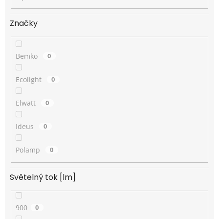
Značky
Bemko
0
Ecolight
0
Elwatt
0
Ideus
0
Polamp
0
Světelný tok [lm]
900
0