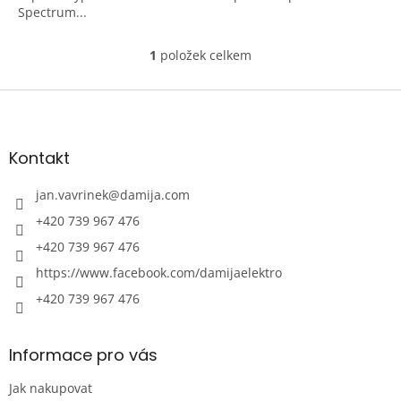
Spectrum...
1
položek celkem
O
v
l
Z
á
á
d
p
a
a
Kontakt
c
t
í
í
jan.vavrinek
@
damija.com
p
r
+420 739 967 476
v
+420 739 967 476
k
y
https://www.facebook.com/damijaelektro
v
ý
+420 739 967 476
p
i
s
Informace pro vás
u
Jak nakupovat