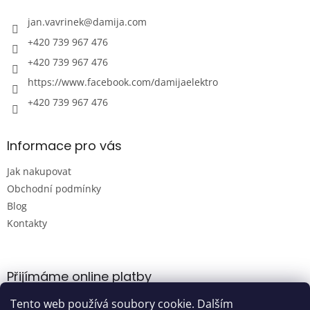
t
í
jan.vavrinek
@
damija.com
+420 739 967 476
+420 739 967 476
https://www.facebook.com/damijaelektro
+420 739 967 476
Informace pro vás
Jak nakupovat
Obchodní podmínky
Blog
Kontakty
Přijímáme online platby
Tento web používá soubory cookie. Dalším