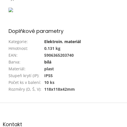
Doplňkové parametry
Kategorie
:
Elektroin. materiál
Hmotnost
:
0.131 kg
EAN
:
5906365203740
Barva
:
bílá
Materiál
:
plast
Stupeň krytí (IP)
:
IP55
Počet ks v balení
:
10 ks
Rozměry (D, Š, V)
:
118x118x42mm
Z
á
p
a
Kontakt