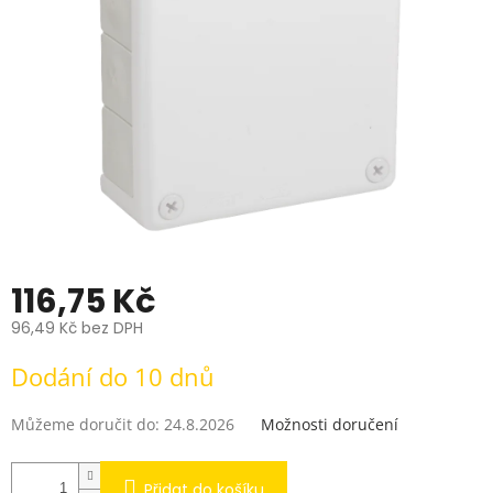
hvězdiček.
116,75 Kč
96,49 Kč bez DPH
Měrná
Dodání do 10 dnů
cena:
Můžeme doručit do:
24.8.2026
Možnosti doručení
Přidat do košíku