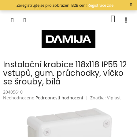
Přejít
Zaregistrujte se pro zobrazení B2B cen!
Registrace zde.
na
CZK
obsah
NÁKUP
KOŠÍK
Instalační krabice 118x118 IP55 12
vstupů, gum. průchodky, víčko
se šrouby, bílá
20405610
Průměrné
Neohodnoceno
Podrobnosti hodnocení
Značka:
Viplast
hodnocení
produktu
je
0,0
z
5