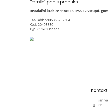
Detailní popis produktu
Instalační krabice 118x118 IP55 12 vstupů, gu
EAN kód: 5906365207304
Kód: 20405650
Typ: 051-02 hnědá
Z
á
p
a
t
Kontakt
í
jan.v
om