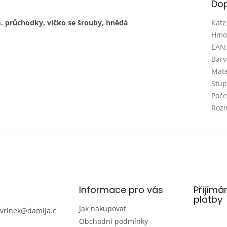
Dop
m. průchodky, víčko se šrouby, hnědá
Kate
Hmo
EAN
Barv
Mate
Stupe
Poče
Rozm
Informace pro vás
Přijímá
platby
Jak nakupovat
avrinek
@
damija.c
Obchodní podmínky