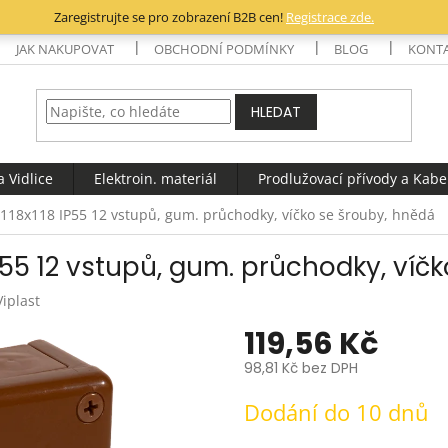
Zaregistrujte se pro zobrazení B2B cen!
Registrace zde.
JAK NAKUPOVAT
OBCHODNÍ PODMÍNKY
BLOG
KONT
HLEDAT
 Vidlice
Elektroin. materiál
Prodlužovací přívody a Kabe
e 118x118 IP55 12 vstupů, gum. průchodky, víčko se šrouby, hnědá
 IP55 12 vstupů, gum. průchodky, víč
Viplast
119,56 Kč
98,81 Kč bez DPH
Měrná
Dodání do 10 dnů
cena: