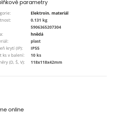
lňkové parametry
gorie
:
Elektroin. materiál
tnost
:
0.131 kg
:
5906365207304
a
:
hnědá
riál
:
plast
ň krytí (IP)
:
IP55
t ks v balení
:
10 ks
ěry (D, Š, V)
:
118x118x42mm
me online