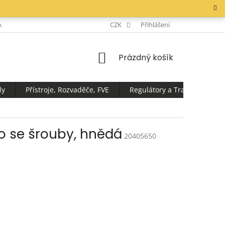
AKTY
CZK
Přihlášení
NÁKUPNÍ
Prázdný košík
KOŠÍK
ly
Přístroje, Rozvaděče, FVE
Regulátory a Transformátor
ko se šrouby, hnědá
20405650