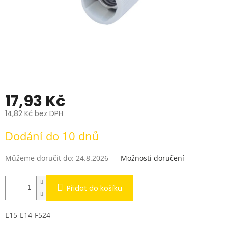
17,93 Kč
14,82 Kč bez DPH
Měrná
Dodání do 10 dnů
cena:
Můžeme doručit do:
24.8.2026
Možnosti doručení
Přidat do košíku
E15-E14-F524