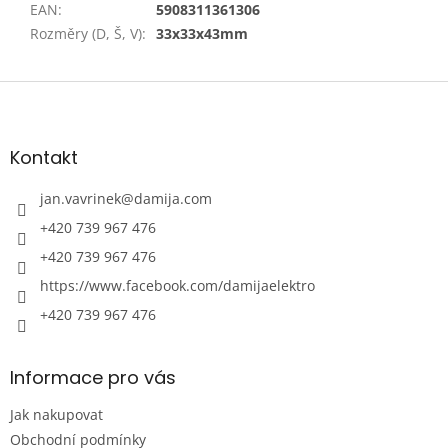
EAN
:
5908311361306
Rozměry (D, Š, V)
:
33x33x43mm
Z
á
p
a
Kontakt
t
í
jan.vavrinek
@
damija.com
+420 739 967 476
+420 739 967 476
https://www.facebook.com/damijaelektro
+420 739 967 476
Informace pro vás
Jak nakupovat
Obchodní podmínky