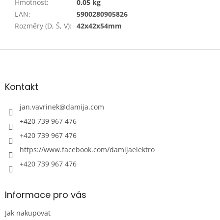
Hmotnost
:
0.05 kg
EAN
:
5900280905826
Rozměry (D, Š, V)
:
42x42x54mm
Z
á
p
a
Kontakt
t
í
jan.vavrinek
@
damija.com
+420 739 967 476
+420 739 967 476
https://www.facebook.com/damijaelektro
+420 739 967 476
Informace pro vás
Jak nakupovat