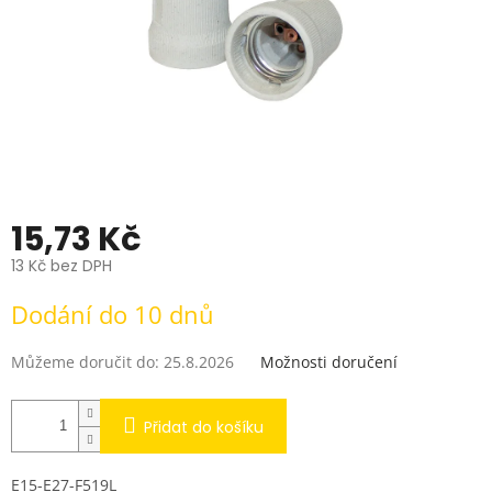
15,73 Kč
13 Kč bez DPH
Měrná
Dodání do 10 dnů
cena:
Můžeme doručit do:
25.8.2026
Možnosti doručení
Přidat do košíku
E15-E27-F519L