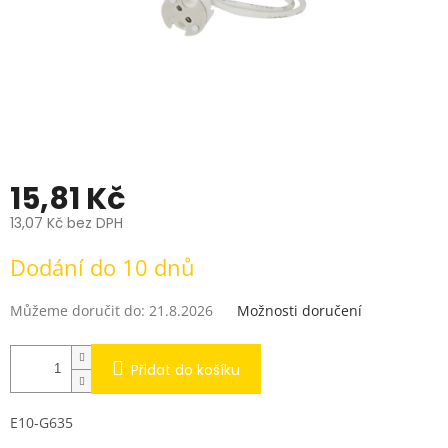
15,81 Kč
13,07 Kč bez DPH
Měrná
Dodání do 10 dnů
cena:
Můžeme doručit do:
21.8.2026
Možnosti doručení
Přidat do košíku
E10-G635