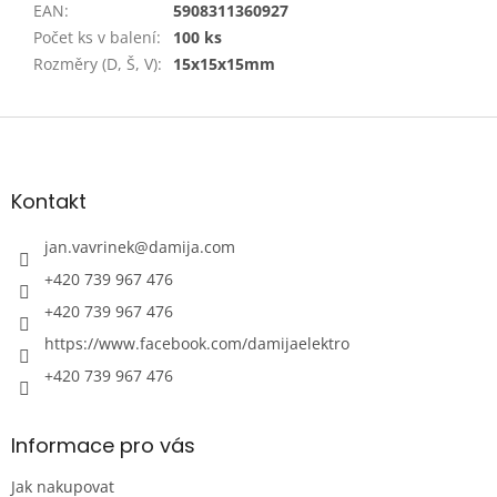
EAN
:
5908311360927
Počet ks v balení
:
100 ks
Rozměry (D, Š, V)
:
15x15x15mm
Z
á
p
a
Kontakt
t
í
jan.vavrinek
@
damija.com
+420 739 967 476
+420 739 967 476
https://www.facebook.com/damijaelektro
+420 739 967 476
Informace pro vás
Jak nakupovat