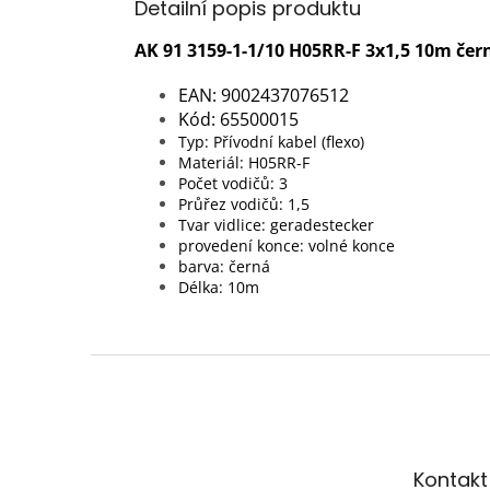
Detailní popis produktu
AK 91 3159-1-1/10 H05RR-F 3x1,5 10m čer
EAN: 9002437076512
Kód: 65500015
Typ: Přívodní kabel (flexo)
Materiál: H05RR-F
Počet vodičů: 3
Průřez vodičů: 1,5
Tvar vidlice: geradestecker
provedení konce: volné konce
barva: černá
Délka: 10m
Z
á
p
a
t
Kontakt
í