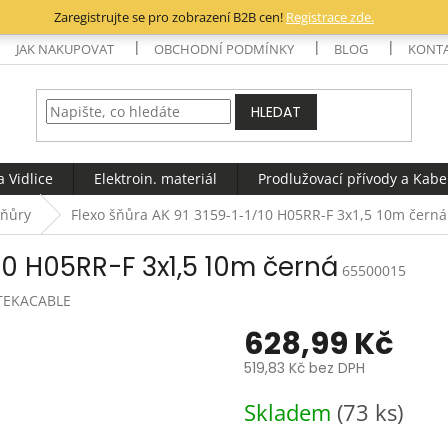
Zaregistrujte se pro zobrazení B2B cen!
Registrace zde.
JAK NAKUPOVAT
OBCHODNÍ PODMÍNKY
BLOG
KONT
HLEDAT
 Vidlice
Elektroin. materiál
Prodlužovací přívody a Kabe
šňůry
Flexo šňůra AK 91 3159-1-1/10 H05RR-F 3x1,5 10m černá
/10 H05RR-F 3x1,5 10m černá
65500015
TEKACABLE
628,99 Kč
519,83 Kč bez DPH
Měrná
Skladem
(73 ks)
cena: