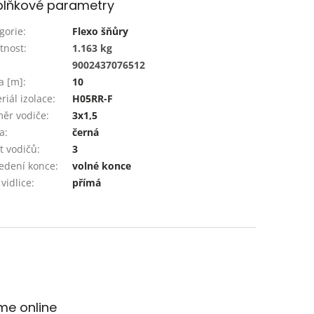
lňkové parametry
gorie
:
Flexo šňůry
tnost
:
1.163 kg
:
9002437076512
a [m]
:
10
riál izolace
:
H05RR-F
ěr vodiče
:
3x1,5
a
:
černá
t vodičů
:
3
edení konce
:
volné konce
 vidlice
:
přímá
me online