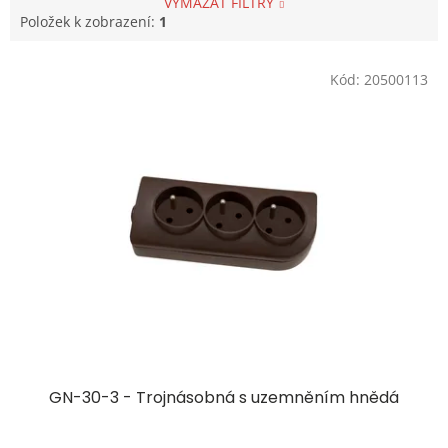
VYMAZAT FILTRY
Položek k zobrazení:
1
V
Kód:
20500113
ý
p
i
s
p
r
o
d
u
k
t
ů
GN-30-3 - Trojnásobná s uzemněním hnědá