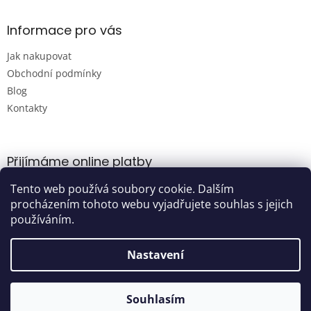
p
i
s
Informace pro vás
u
Jak nakupovat
Obchodní podmínky
Blog
Kontakty
Přijímáme online platby
Tento web používá soubory cookie. Dalším
procházením tohoto webu vyjadřujete souhlas s jejich
používáním.
Nastavení
Vytvořil Shoptet
Souhlasím
Copyright 2026
Damijashop.cz
. Všechna práva vyhrazena.