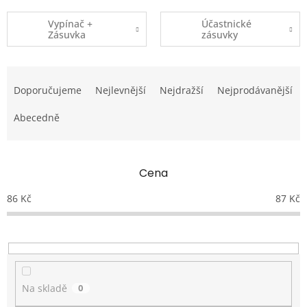
Vypínač +
Účastnické
Zásuvka
zásuvky
Ř
a
Doporučujeme
Nejlevnější
Nejdražší
Nejprodávanější
z
e
Abecedně
n
í
p
Cena
r
o
86
Kč
87
Kč
d
u
k
t
ů
Na skladě
0