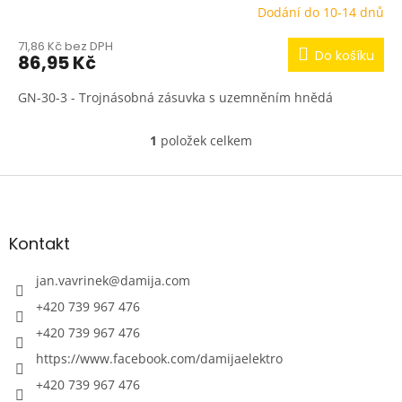
Dodání do 10-14 dnů
71,86 Kč bez DPH
Do košíku
86,95 Kč
GN-30-3 - Trojnásobná zásuvka s uzemněním hnědá
1
položek celkem
O
v
l
Z
á
á
d
p
a
a
Kontakt
c
t
í
í
jan.vavrinek
@
damija.com
p
r
+420 739 967 476
v
+420 739 967 476
k
y
https://www.facebook.com/damijaelektro
v
ý
+420 739 967 476