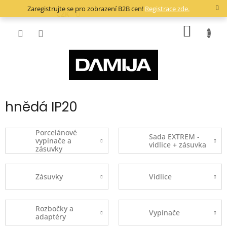
Přejít
Zaregistrujte se pro zobrazení B2B cen!
Registrace zde.
na
CZK
obsah
NÁKUP
KOŠÍK
hnědá IP20
Porcelánové
Sada EXTREM -
vypínače a
vidlice + zásuvka
zásuvky
Zásuvky
Vidlice
Rozbočky a
Vypínače
adaptéry