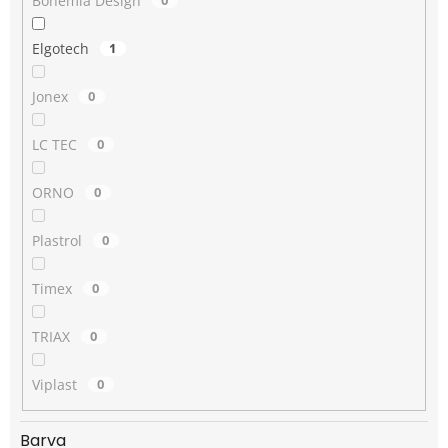
Bohemia Design
0
Elgotech
1
Jonex
0
LC TEC
0
ORNO
0
Plastrol
0
Timex
0
TRIAX
0
Viplast
0
Barva