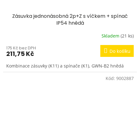
Zásuvka jednonásobná 2p+Z s víčkem + spínač
IP54 hnědá
Skladem
(21 ks)
175 Kč bez DPH
Do košíku
211,75 Kč
Kombinace zásuvky (K11) a spínače (K1), GWN-B2 hnědá
Kód:
9002887