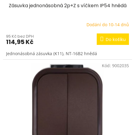
Zásuvka jednonásobná 2p+Z s víčkem IP54 hnědá
Dodání do 10-14 dnů
95 Kč bez DPH
Do košíku
114,95 Kč
Jednonásobná zásuvka (K11), NT-16B2 hnědá
Kód:
9002035