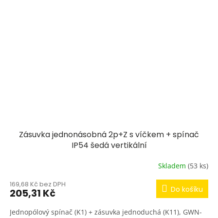
Zásuvka jednonásobná 2p+Z s víčkem + spínač
IP54 šedá vertikální
Skladem
(53 ks)
169,68 Kč bez DPH
Do košíku
205,31 Kč
Jednopólový spínač (K1) + zásuvka jednoduchá (K11), GWN-