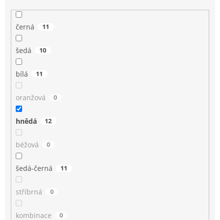
černá
11
šedá
10
bílá
11
oranžová
0
hnědá
12
béžová
0
šedá-černá
11
stříbrná
0
kombinace
0