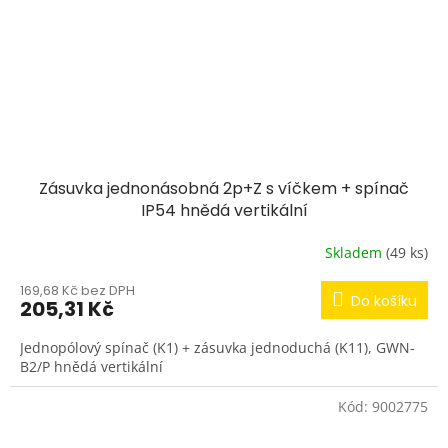
Zásuvka jednonásobná 2p+Z s víčkem + spínač
IP54 hnědá vertikální
Skladem
(49 ks)
169,68 Kč bez DPH
Do košíku
205,31 Kč
Jednopólový spínač (K1) + zásuvka jednoduchá (K11), GWN-
B2/P hnědá vertikální
Kód:
9002775