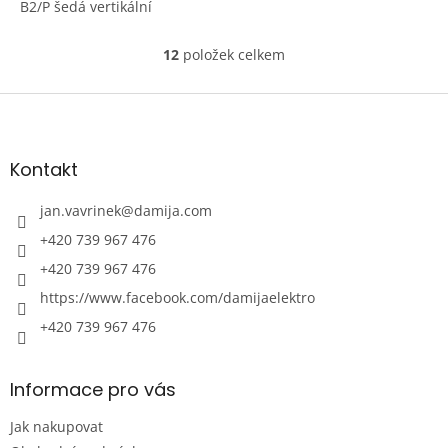
B2/P šedá vertikální
12
položek celkem
O
v
l
Z
á
á
d
p
a
a
Kontakt
c
t
í
í
jan.vavrinek
@
damija.com
p
r
+420 739 967 476
v
+420 739 967 476
k
y
https://www.facebook.com/damijaelektro
v
ý
+420 739 967 476
p
i
s
Informace pro vás
u
Jak nakupovat