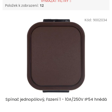
VYMAZAT FILTRY
Položek k zobrazení:
12
V
Kód:
9002034
ý
p
i
s
p
r
o
d
u
k
t
ů
Spínač jednopólový, řazení 1 - 10A/250V IP54 hnědá