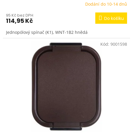
Dodání do 10-14 dnů
95 Kč bez DPH
Do košíku
114,95 Kč
Jednopólový spínač (K1), WNT-1B2 hnědá
Kód:
9001598