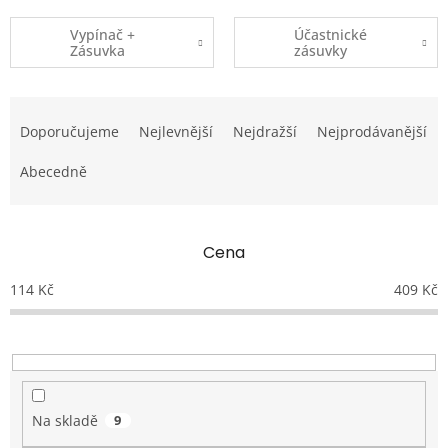
Vypínač +
Účastnické
Zásuvka
zásuvky
Ř
a
Doporučujeme
Nejlevnější
Nejdražší
Nejprodávanější
z
e
Abecedně
n
í
p
Cena
r
o
114
Kč
409
Kč
d
u
k
t
ů
Na skladě
9