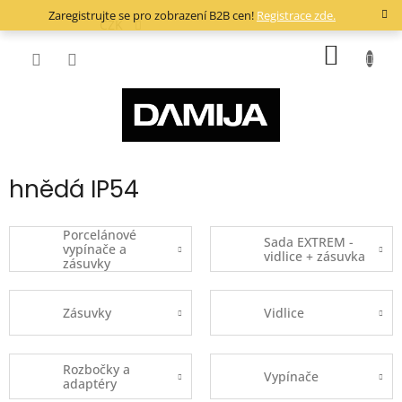
Přejít
Zaregistrujte se pro zobrazení B2B cen!
Registrace zde.
na
CZK
obsah
NÁKUP
KOŠÍK
hnědá IP54
Porcelánové
Sada EXTREM -
vypínače a
vidlice + zásuvka
zásuvky
Zásuvky
Vidlice
Rozbočky a
Vypínače
adaptéry